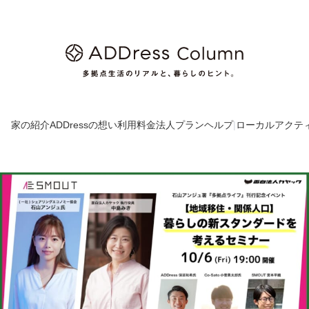
家の紹介
ADDressの想い
利用料金
法人プラン
ヘルプ
|
ローカルアクテ