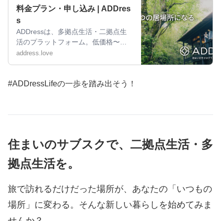
料金プラン・申し込み | ADDres
s
ADDressは、多拠点生活・二拠点生
活のプラットフォーム。低価格〜充
実プランまで、複数のプランをご用
address.love
意しています。
#ADDressLifeの一歩を踏み出そう！
住まいのサブスクで、二拠点生活・多
拠点生活を。
旅で訪れるだけだった場所が、あなたの「いつもの
場所」に変わる。
そんな新しい暮らしを始めてみま
せんか？