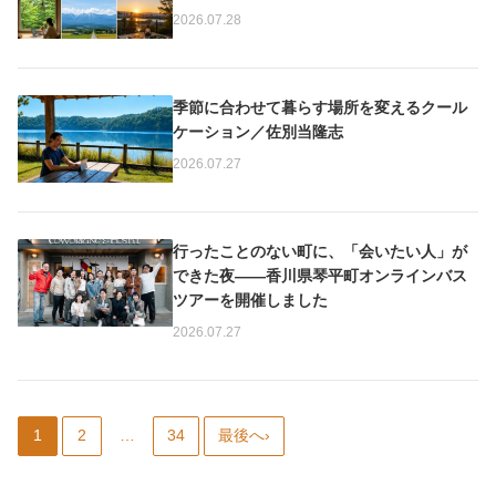
2026.07.28
季節に合わせて暮らす場所を変えるクール
ケーション／佐別当隆志
2026.07.27
行ったことのない町に、「会いたい人」が
できた夜——香川県琴平町オンラインバス
ツアーを開催しました
2026.07.27
1
2
…
34
最後へ›