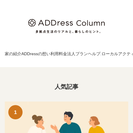
家の紹介
ADDressの想い
利用料金
法人プラン
ヘルプ
|
ローカルアクテ
人気記事
1