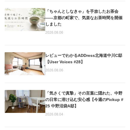
「ちゃんとしなきゃ」を手放したお茶会
——京都の町家で、気楽なお茶時間を開催
しました
2026.08.06
レビューでわかるADDress北海道中川C邸
【User Voices #28】
2026.08.06
「気さくで真摯」その言葉に隠れた、中野
の日常に溶け込む安心感【今週のPickup #
25 中野沼袋A邸】
2026.08.04