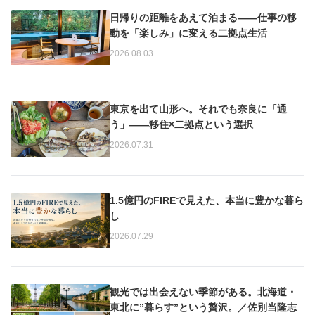
日帰りの距離をあえて泊まる——仕事の移
動を「楽しみ」に変える二拠点生活
2026.08.03
東京を出て山形へ。それでも奈良に「通
う」——移住×二拠点という選択
2026.07.31
1.5億円のFIREで見えた、本当に豊かな暮ら
し
2026.07.29
観光では出会えない季節がある。北海道・
東北に”暮らす”という贅沢。／佐別当隆志