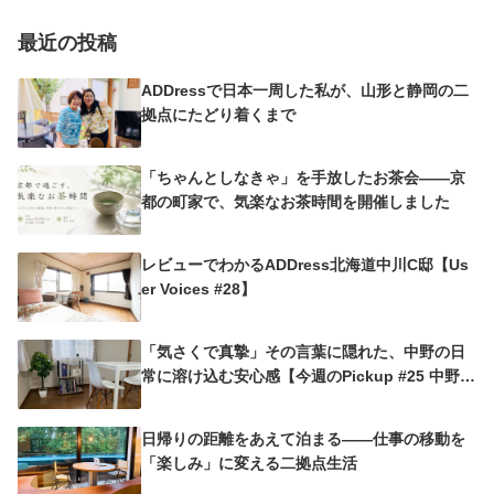
最近の投稿
ADDressで日本一周した私が、山形と静岡の二
拠点にたどり着くまで
「ちゃんとしなきゃ」を手放したお茶会——京
都の町家で、気楽なお茶時間を開催しました
レビューでわかるADDress北海道中川C邸【Us
er Voices #28】
「気さくで真摯」その言葉に隠れた、中野の日
常に溶け込む安心感【今週のPickup #25 中野沼
袋A邸】
日帰りの距離をあえて泊まる——仕事の移動を
「楽しみ」に変える二拠点生活