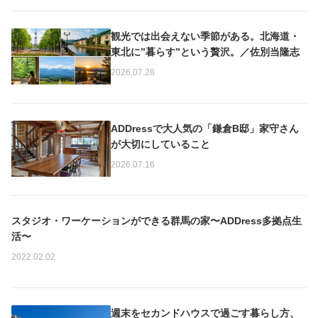
観光では出会えない季節がある。北海道・
東北に”暮らす”という贅沢。／佐別当隆志
2026.07.28
ADDressで大人気の「鎌倉B邸」家守さん
が大切にしていること
2026.07.16
N
スタジオ・ワーケーションができる群馬の家〜ADDress多拠点生
o
活〜
I
2022.02.02
m
a
g
e
週末をセカンドハウスで過ごす暮らし方、