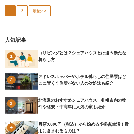
1
2
最後へ›
人気記事
コリビングとは？シェアハウスとは違う新たな
1
暮らし方
アドレスホッパーやホテル暮らしの住民票はど
2
こに置く？住所がない人の対処法も紹介
北海道のおすすめシェアハウス｜札幌市内の物
3
件や格安・中高年に人気の家も紹介
月額9,800円（税込）から始める多拠点生活！費
4
用に含まれるものは？