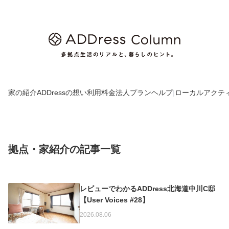
家の紹介
ADDressの想い
利用料金
法人プラン
ヘルプ
|
ローカルアクテ
拠点・家紹介の記事一覧
レビューでわかるADDress北海道中川C邸
【User Voices #28】
2026.08.06