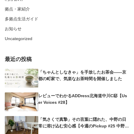
拠点・家紹介
多拠点生活ガイド
お知らせ
Uncategorized
最近の投稿
「ちゃんとしなきゃ」を手放したお茶会——京
都の町家で、気楽なお茶時間を開催しました
レビューでわかるADDress北海道中川C邸【Us
er Voices #28】
「気さくで真摯」その言葉に隠れた、中野の日
常に溶け込む安心感【今週のPickup #25 中野沼
袋A邸】