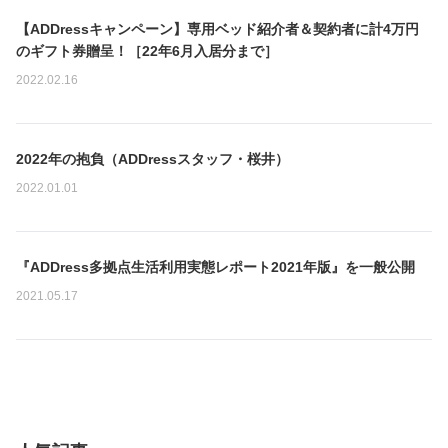
a
g
N
【ADDressキャンペーン】専用ベッド紹介者＆契約者に計4万円
e
o
のギフト券贈呈！［22年6月入居分まで］
I
2022.02.16
m
a
g
e
N
2022年の抱負（ADDressスタッフ・桜井）
o
2022.01.01
I
m
a
g
N
『ADDress多拠点生活利用実態レポート2021年版』を一般公開
e
o
2021.05.17
I
m
a
g
e