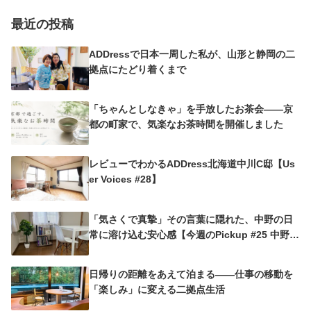
最近の投稿
ADDressで日本一周した私が、山形と静岡の二
拠点にたどり着くまで
「ちゃんとしなきゃ」を手放したお茶会——京
都の町家で、気楽なお茶時間を開催しました
レビューでわかるADDress北海道中川C邸【Us
er Voices #28】
「気さくで真摯」その言葉に隠れた、中野の日
常に溶け込む安心感【今週のPickup #25 中野沼
袋A邸】
日帰りの距離をあえて泊まる——仕事の移動を
「楽しみ」に変える二拠点生活