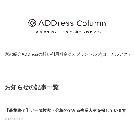
家の紹介
ADDressの想い
利用料金
法人プラン
ヘルプ
|
ローカルアクテ
お知らせの記事一覧
N
【募集終了】データ検索・分析のできる複業人材を探しています
o
2022.03.09
I
m