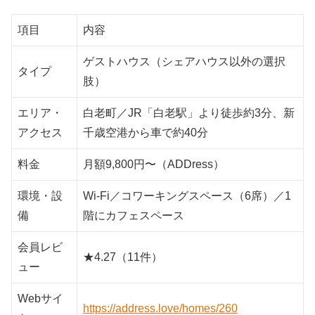
項目
内容
ゲストハウス（シェアハウス以外の選択
タイプ
肢）
エリア・
白老町／JR「白老駅」より徒歩約3分、新
アクセス
千歳空港から車で約40分
料金
月額9,800円〜（ADDress）
環境・設
Wi-Fi／コワーキングスペース（6席）／1
備
階にカフェスペース
会員レビ
★4.27（11件）
ュー
Webサイ
https://address.love/homes/260