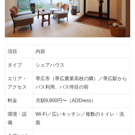
項目
内容
タイプ
シェアハウス
エリア・
帯広市（帯広農業高校の隣）／帯広駅から
アクセス
バス利用、バス停目の前
料金
月額9,800円〜（ADDress）
環境・設
Wi-Fi／広いキッチン／複数のトイレ・洗
備
面