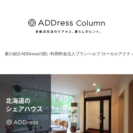
家の紹介
ADDressの想い
利用料金
法人プラン
ヘルプ
|
ローカルアクテ