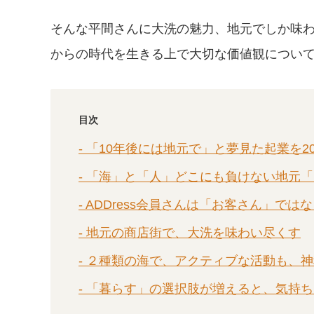
そんな平間さんに大洗の魅力、地元でしか味
からの時代を生きる上で大切な価値観につい
目次
- 「10年後には地元で」と夢見た起業を2
- 「海」と「人」どこにも負けない地元
- ADDress会員さんは「お客さん」で
- 地元の商店街で、大洗を味わい尽くす
- ２種類の海で、アクティブな活動も、
- 「暮らす」の選択肢が増えると、気持