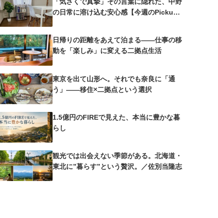
「気さくで真摯」その言葉に隠れた、中野
の日常に溶け込む安心感【今週のPickup
#25 中野沼袋A邸】
日帰りの距離をあえて泊まる——仕事の移
動を「楽しみ」に変える二拠点生活
東京を出て山形へ。それでも奈良に「通
う」——移住×二拠点という選択
1.5億円のFIREで見えた、本当に豊かな暮
らし
観光では出会えない季節がある。北海道・
東北に”暮らす”という贅沢。／佐別当隆志