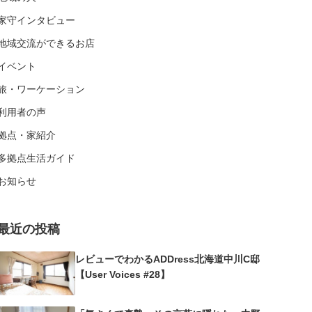
家守インタビュー
地域交流ができるお店
イベント
旅・ワーケーション
利用者の声
拠点・家紹介
多拠点生活ガイド
お知らせ
最近の投稿
レビューでわかるADDress北海道中川C邸
【User Voices #28】