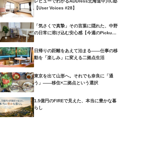
レビューでわかるADDress北海道中川C邸
【User Voices #28】
「気さくで真摯」その言葉に隠れた、中野
の日常に溶け込む安心感【今週のPickup
#25 中野沼袋A邸】
日帰りの距離をあえて泊まる——仕事の移
動を「楽しみ」に変える二拠点生活
東京を出て山形へ。それでも奈良に「通
う」——移住×二拠点という選択
1.5億円のFIREで見えた、本当に豊かな暮
らし