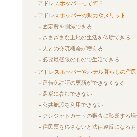
- アドレスホッパーって何？
- アドレスホッパーの魅力やメリット
- 固定費を削減できる
- さまざまな土地の生活を体験できる
- 人との交流機会が増える
- 必要最低限のもので生活できる
- アドレスホッパーやホテル暮らしの住
- 運転免許証の更新ができなくなる
- 選挙に参加できない
- 公共施設を利用できない
- クレジットカードの審査に影響する場
- 住民票を移さないと法律違反になる