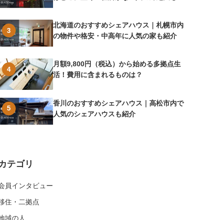
介
北海道のおすすめシェアハウス｜札幌市内
3
の物件や格安・中高年に人気の家も紹介
月額9,800円（税込）から始める多拠点生
4
活！費用に含まれるものは？
香川のおすすめシェアハウス｜高松市内で
5
人気のシェアハウスも紹介
カテゴリ
会員インタビュー
移住・二拠点
地域の人