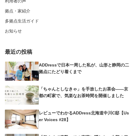
利用者の声
拠点・家紹介
多拠点生活ガイド
お知らせ
最近の投稿
ADDressで日本一周した私が、山形と静岡の二
拠点にたどり着くまで
「ちゃんとしなきゃ」を手放したお茶会——京
都の町家で、気楽なお茶時間を開催しました
レビューでわかるADDress北海道中川C邸【Us
er Voices #28】