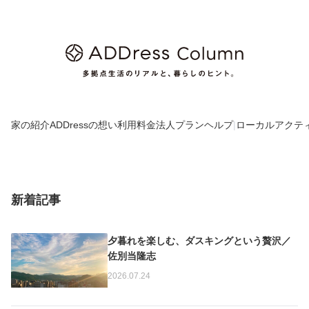
家の紹介
ADDressの想い
利用料金
法人プラン
ヘルプ
|
ローカルアクテ
新着記事
夕暮れを楽しむ、ダスキングという贅沢／
佐別当隆志
2026.07.24