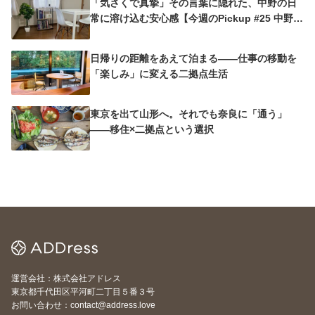
「気さくで真摯」その言葉に隠れた、中野の日
常に溶け込む安心感【今週のPickup #25 中野沼
袋A邸】
日帰りの距離をあえて泊まる——仕事の移動を
「楽しみ」に変える二拠点生活
東京を出て山形へ。それでも奈良に「通う」
——移住×二拠点という選択
運営会社：株式会社アドレス
東京都千代田区平河町二丁目５番３号
お問い合わせ：contact@address.love