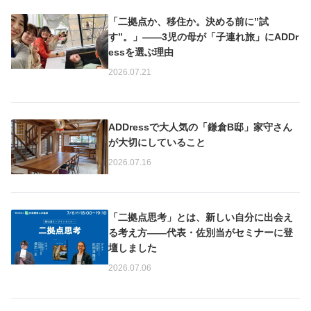
「二拠点か、移住か。決める前に”試
す”。」——3児の母が「子連れ旅」にADDr
essを選ぶ理由
2026.07.21
ADDressで大人気の「鎌倉B邸」家守さん
が大切にしていること
2026.07.16
「二拠点思考」とは、新しい自分に出会え
る考え方——代表・佐別当がセミナーに登
壇しました
2026.07.06