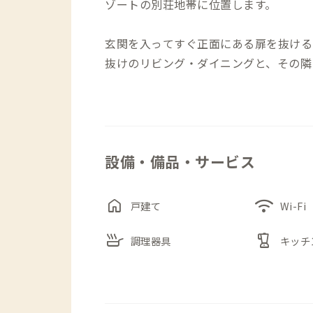
ゾートの別荘地帯に位置します。
玄関を入ってすぐ正面にある扉を抜ける
抜けのリビング・ダイニングと、その隣
各個室は全て2階にあり、リビング・ダ
2階の窓からは山並みにたくさんの別荘
見え、春はカッコウが鳴き、夏は木々の
す。
設備・備品・サービス
また、なんといっても霧島A邸最大の魅
てありますので、バルブを捻れば温泉が
くり過ごすことがおすすめです。
home
wifi
戸建て
Wi-Fi
skillet
blender
調理器具
キッチ