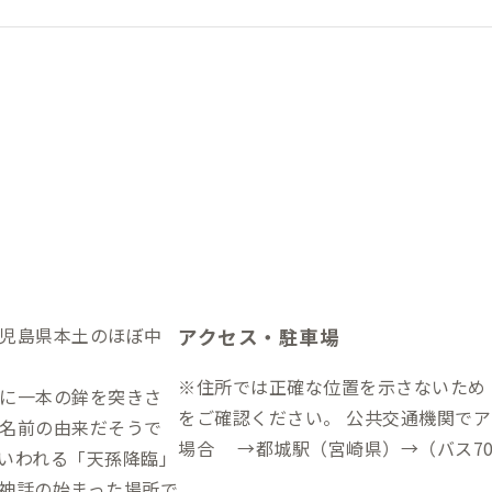
児島県本土のほぼ中
アクセス・駐車場
※住所では正確な位置を示さないため「G
に一本の鉾を突きさ
をご確認ください。 公共交通機関でアクセスする場合 ▼バスでアクセスする
名前の由来だそうで
場合 →都城駅（宮崎県）→（バス7
いわれる「天孫降臨」
歩20分）→到着 ※宮崎県都城市方面
神話の始まった場所で