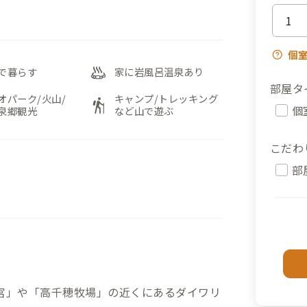
個
bath_outdoor
で暮らす
家に岩風呂温泉あり
部屋タ
オパーク/火山/
キャンプ/トレッキング
hiking
個
泉郷観光
など山で遊ぶ
こだわ
部
宮」や「高千穂牧場」の近くにあるダイワリ