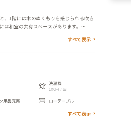
と、1階には木のぬくもりを感じられる吹き
には和室の共有スペースがあります。
イニングの階段から行くことができます。
すべて表示
や高千穂カントリークラブのコースの一部が
緑が鮮やかでゆったりした時間が流れま
力は家で温泉に入れることです。温泉が引い
出ます。岩風呂の浴槽で足を伸ばしてゆっ
洗濯機
laundry
100円 / 回
table_restaurant
ン用品充実
ローテーブル
すべて表示