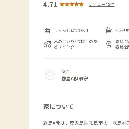
4.71
レビュー48件
nest_multi_room
cabin
まるっと貸切OK！
別荘地
木の温もり/吹抜けのあ
霧島ジ
add_home_work
workspace_premium
るリビング
霧島温
家守
霧島A邸家守
家について
霧島A邸は、鹿児島県霧島市の「霧島神