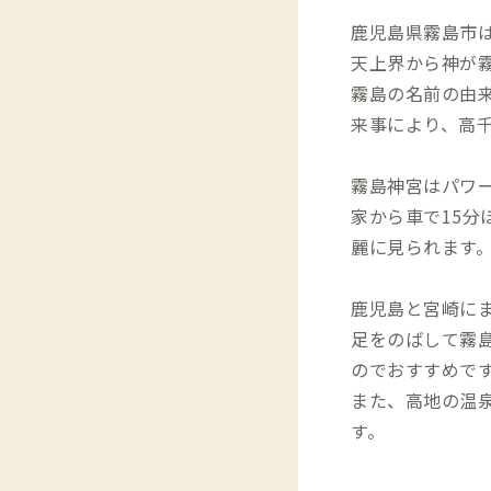
鹿児島県霧島市
天上界から神が
霧島の名前の由
来事により、高
霧島神宮はパワ
家から車で15
麗に見られます
鹿児島と宮崎に
足をのばして霧
のでおすすめで
また、高地の温
す。