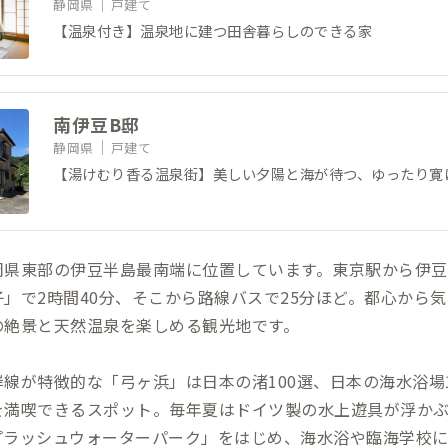
静岡県
戸建て
【温泉付き】温泉地に建つ田舎暮らしのできる家
南伊豆B邸
静岡県
戸建て
【湯けむり香る温泉街】美しい夕陽と海が待つ、ゆったり寛
岡県東部の伊豆半島最南端に位置しています。東京駅から伊豆
」で2時間40分、そこから路線バスで25分ほど。都心から
の絶景と天然温泉を楽しめる観光地です。
線が特徴的な「弓ヶ浜」は日本の渚100選、日本の海水浴場1
を満喫できるスポット。毎年夏はドイツ製の水上遊具が浮かぶ
プラッシュウォーターパーク」をはじめ、海水浴や臨海学校