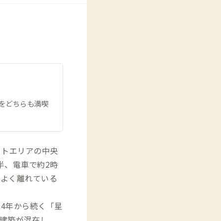
をどちらも満喫
ートエリアの中央
半、電車で約2時
程よく離れている
4年から続く「星
建築が混在し、