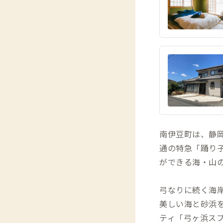
南伊豆町は、静
通の特急「踊り子
ができる海・山
弓なりに続く海岸
美しい海と砂浜
ティ「弓ヶ浜ス