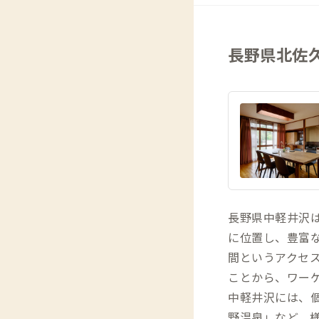
長野県北佐
長野県中軽井沢は
に位置し、豊富
間というアクセ
ことから、ワー
中軽井沢には、
野温泉」など、