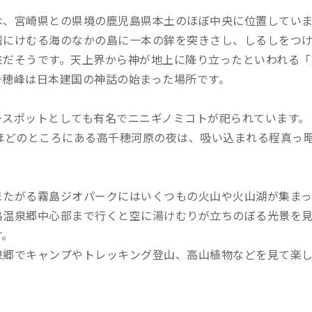
は、宮崎県との県境の鹿児島県本土のほぼ中央に位置していま
霧にけむる海のなかの島に一本の鉾を突きさし、しるしをつ
来だそうです。天上界から神が地上に降り立ったといわれる「
千穂峰は日本建国の神話の始まった場所です。
ースポットとしても有名でニニギノミコトが祀られています。
分ほどのところにある高千穂河原の夜は、吸い込まれる程真っ
。
またがる霧島ジオパークにはいくつもの火山や火山湖が集まっ
島温泉郷中心部まで行くと空に湯けむりが立ちのぼる光景を
す。
泉郷でキャンプやトレッキング登山、高山植物などを見て楽