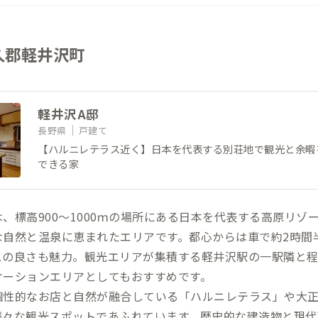
久郡軽井沢町
軽井沢A邸
長野県
戸建て
【ハルニレテラス近く】日本を代表する別荘地で観光と余暇
できる家
、標高900～1000ｍの場所にある日本を代表する高原リゾ
な自然と温泉に恵まれたエリアです。都心からは車で約2時間
スの良さも魅力。観光エリアが集積する軽井沢駅の一駅隣と
ケーションエリアとしてもおすすめです。
個性的なお店と自然が融合している「ハルニレテラス」や大正
様々な観光スポットであふれています。歴史的な建造物と現代