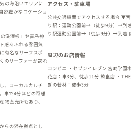
気の海沿いエリアに
アクセス・駐車場
自然豊かなロケーショ
公共交通機関でアクセスする場合 ▼
り駅：運動公園前→（徒歩9分）→到着
り駅運動公園前→（徒歩9分）→到着 自動車でアクセスする場合 ▼宮崎空港か
鬼の洗濯板」や青島神
ら →車で11分 ▼宮崎駅から →車
ト感あふれる雰囲気
に有名なサーフスポ
周辺のお店情報
くのサーファーが訪れ
コンビニ ・セブンイレブン 宮崎学園木花台店：車7分 
花店：車3分、徒歩11分 飲食店 ・THE GOOD DAYS：徒歩8分、車2分 ・うな
ぎの若林：徒歩3分
し、ローカルカルチ
。車で4分ほどの距離
産物直売所もあり、
からの滞在拠点とし