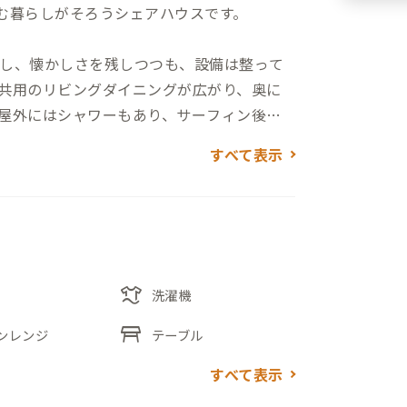
む暮らしがそろうシェアハウスです。
し、懐かしさを残しつつも、設備は整って
共用のリビングダイニングが広がり、奥に
屋外にはシャワーもあり、サーフィン後に
すべて表示
ベッド・デスク・ラック・エアコンが完備さ
すことができます。徒歩圏内には運動公園
物直売所もあり、日々の暮らしにも便利な
laundry
洗濯機
スポットも多く、宮崎らしいゆったりとし
table_restaurant
ンレンジ
テーブル
すべて表示