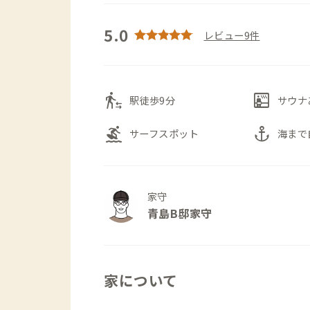
5.0
レビュー9件
transfer_within_a_station
sauna
駅徒歩9分
サウナ
surfing
anchor
サーフスポット
海まで
家守
青島B邸家守
家について