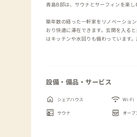
青島B邸は、サウナとサーフィンを楽し
築年数の経った一軒家をリノベーション
おり快適に滞在できます。玄関を入ると
はキッチンや水回りも備わっています。
すぐに利用できるのが特徴です。
個室は2部屋あり、どちらにもシングル
れており、短期から長期まで快適に暮ら
設備・備品・サービス
駅やコンビニ、車で数分の距離には農産
立地です。
home
wifi
シェアハウス
Wi-Fi
近隣には木崎浜や青島などの自然や観光
sauna
oven_gen
サウナ
オーブ
た時間を過ごせる家です。