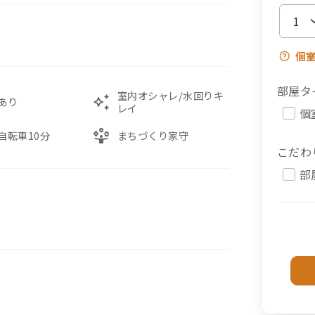
個
部屋タ
室内オシャレ/水回りキ
auto_awesome
あり
レイ
個
person_play
自転車10分
まちづくり家守
こだわ
部