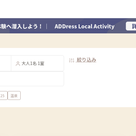
絞り込み
大人1名 1室
25
温泉