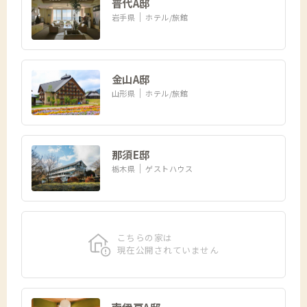
普代A邸
岩手県
ホテル/旅館
金山A邸
山形県
ホテル/旅館
那須E邸
栃木県
ゲストハウス
こちらの家は
現在公開されていません