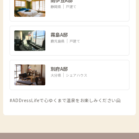
南伊豆A邸
静岡県
戸建て
霧島A邸
鹿児島県
戸建て
別府A邸
大分県
シェアハウス
#ADDressLifeで心ゆくまで温泉をお楽しみください🤗