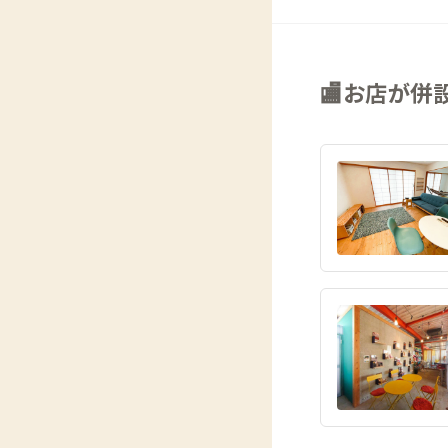
🏬お店が併