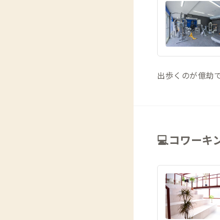
出歩くのが億劫で
💻コワーキ