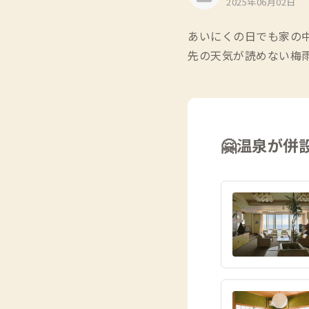
2025年06月02日
あいにくの日でも家の
先の天気が読めない梅
🤗温泉が併