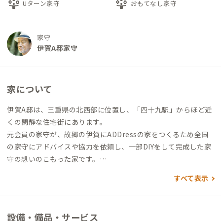
person_play
person_play
Uターン家守
おもてなし家守
家守
伊賀A邸家守
家について
伊賀A邸は、三重県の北西部に位置し、「四十九駅」からほど近
くの閑静な住宅街にあります。
元会員の家守が、故郷の伊賀にADDressの家をつくるため全国
の家守にアドバイスや協力を依頼し、一部DIYをして完成した家
守の想いのこもった家です。
すべて表示
1階にリビング・ダイニング・キッチン、風呂、トイレがありま
す。2階には、3つの個室とトイレがあります。
生活音が出やすい共同利用スペースと、静かに過ごしたい個室が
設備・備品・サービス
隣接していない間取りとなっています。