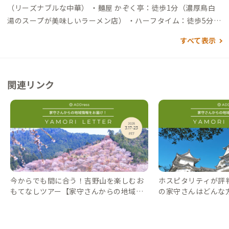
17分）→四十九駅→（徒歩5分）→到着 自動車でアクセスする
（リーズナブルな中華） ・麺屋 かぞく亭：徒歩1分（濃厚鳥白
場合 ▼名古屋駅から →（高速50分）→亀山IC→（自動車専用道
湯のスープが美味しいラーメン店） ・ハーフタイム：徒歩5分
25号30分）→上野東IC→（一般道2分）→到着 ▼新大阪駅から
（ランチも美味しい家庭的な雰囲気のスポーツバー） ・スター
すべて表示
→（高速85分）→上野東IC→（一般道2分）→到着
バックス：徒歩7分 買い物 ・キリン堂：徒歩1分（ドラッグスト
ア） ・イオンタウン：徒歩7分（Seria、イエローハット、コイ
ンランドリー39など） ・しまむら：徒歩3分 その他 ・三重県上
関連リンク
野森林公園：徒歩15分
今からでも間に合う！吉野山を楽しむお
ホスピタリティが評
もてなしツアー【家守さんからの地域情
の家守さんはどんな
報 #17】｜#ADDressLife（アドレスライ
の地域情報 #4】｜#AD
フ）
レスライフ）