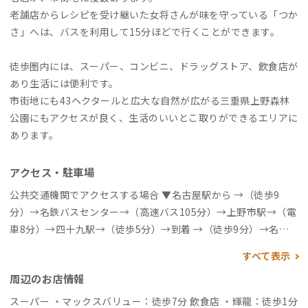
老舗店からレシピを受け継いた女将さんが味を守っている「つか
さ」へは、バスを利用して15分ほどで行くことができます。
徒歩圏内には、スーパー、コンビニ、ドラッグストア、飲食店が
あり生活には便利です。
市街地にも43ヘクタールと広大な自然が広がる三重県上野森林
公園にもアクセスが良く、生活のいいとこ取りができるエリアに
あります。
アクセス・駐車場
公共交通機関でアクセスする場合 ▼名古屋駅から →（徒歩9
分）→名鉄バスセンター→（高速バス105分）→上野市駅→（電
車8分）→四十九駅→（徒歩5分）→到着 →（徒歩9分）→名鉄
バスセンター→（高速バス100分）→桑町バス停→（徒歩15分）
すべて表示
→到着 →（特急電車90分）→伊勢中川駅→（特急電車22分）→
周辺のお店情報
伊賀神戸駅→（電車17分）→四十九駅→（徒歩5分）→到着 ▼
近鉄大阪難波駅から →（特急電車60分）→伊賀神戸駅→（電車
スーパー ・マックスバリュー：徒歩7分 飲食店 ・輝龍：徒歩1分