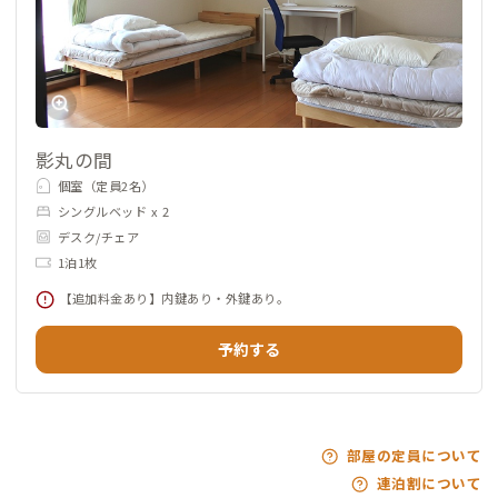
影丸の間
個室（定員2名）
シングルベッド x 2
デスク/チェア
1泊1枚
【追加料金あり】内鍵あり・外鍵あり。
予約する
部屋の定員について
連泊割について