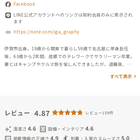
Facebook
LINE公式アカウントへのリンクは契約会員のみに表示され
ます
https://note.com/iga_graphy
伊賀市出身。19歳から関東で暮らし59歳で名古屋に単身赴任
後、63歳から2年間、故郷でのテレワークでサラリーマン卒業。
妻とはキャンプやクルマ旅を愉しんできましたが、退職後、妻
と長男が暮らす茨城県には帰らず故郷伊賀の友達の空き家を借
すべて表示
りて家守業をスタートし、両親を見送った後も、妻も絶賛する
円満別居でお志事中😁
そんな家守は話好きで世話焼きですが、
リモートワークなどに集中している人の邪魔はしませんので、ご
心配なく🤗
私自身、家守業を愉しんでいて、どんなおもてなしが
できるのかが”IKIGAI”
4.87
まず、伊賀肉
牛肉好きな会員さんが揃え
レビュー
レビュー159件
ば、BBQやすき焼きパーティーを絶賛、開催中。
知名度で「松
阪肉」にはかなわない「伊賀肉」は、地元で8割消費され全国に
4.6
4.6
auto_awesome
living
清潔さ
設備・インテリア
出回っていない隠れた銘品です。絶対に食べてみて〜！
そして、
4.9
5.0
fact_check
hail
掲載情報の正確さ
到着・入室のスムーズさ