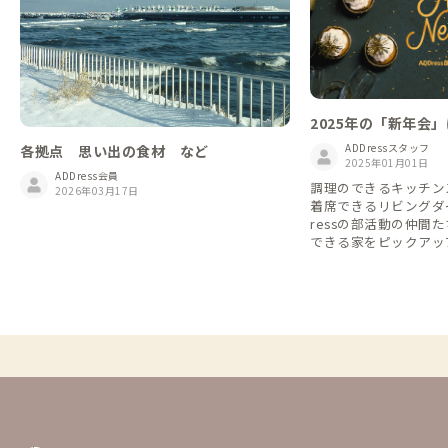
2025年の「新年会
集！ADDress部
ADDressスタッフ
各拠点 思い出の食材 など
間と企画しませんか
2025年01月01日
ADDress会員
調理のできるキッチン
2026年03月17日
着席できるリビングダ
ressの部活動の仲間
できる家をピックアップ
や仲間たちとの「新年
家を取り上げてみまし
物件での同時予約で複
も含まれます）。 ADDressの部活動にまだ
参加していない会員さ
活動一覧」から趣味趣
みて、この機会に入会
ょうか？ 📢部活動一覧と入部（エントリ
ー）方法⬇️ https://addr
e/31be6ff11f8b4700