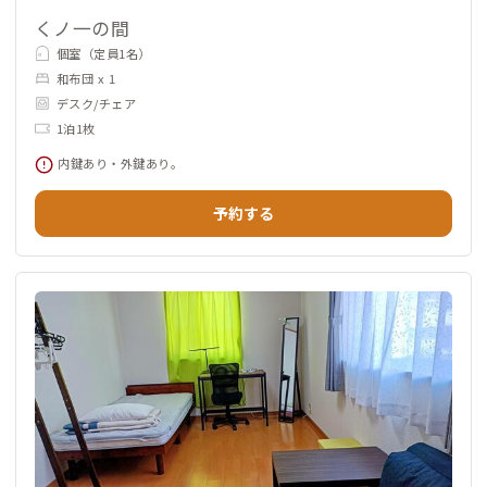
くノ一の間
個室（定員1名）
和布団 x 1
デスク/チェア
1泊1枚
内鍵あり・外鍵あり。
予約する