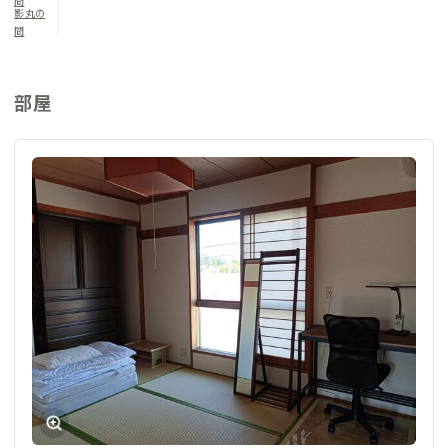
間
影丸の
間
部屋