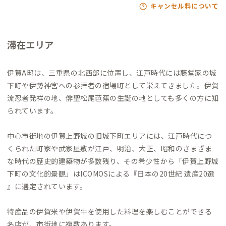
キャンセル料について
滞在エリア
伊賀A邸は、三重県の北西部に位置し、江戸時代には藤堂家の城
下町や伊勢神宮への参拝者の宿場町として栄えてきました。伊賀
流忍者発祥の地、俳聖松尾芭蕉の生誕の地としても多くの方に知
られています。
中心市街地の伊賀上野城の旧城下町エリアには、江戸時代につ
くられた町家や武家屋敷が江戸、明治、大正、昭和のさまざま
な時代の歴史的建築物が多数残り、その希少性から「伊賀上野城
下町の文化的景観」はICOMOSによる『日本の20世紀 遺産20選
』に選定されています。
特産品の伊賀米や伊賀牛を使用した料理を楽しむことができる
名店が、市街地に複数あります。