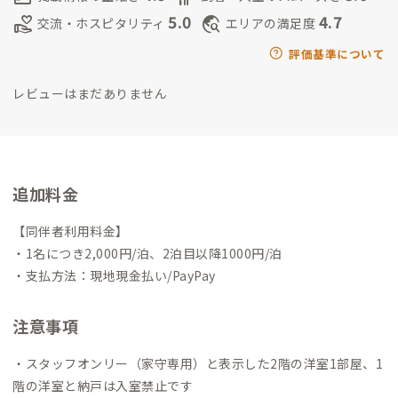
伊賀人とのご縁紡ぎ
オープン前にDIY師匠を探す中、クルマで15
5.0
4.7
volunteer_activism
travel_explore
交流・ホスピタリティ
エリアの満足度
分の地に奈良から移住し古民家再生中の方に出会え、以来ご縁
を大切にしています。
すると古民家暮らしやDIY好きの方とご縁
評価基準について
がどんどん紡がれ、今では10数人の個性豊かな方々と「伊賀古
レビューはまだありません
民家ネットワーク」ができています。
中には、和楽器ミュージシ
ャンや、鷹匠・刀鍛冶さんもいます。
ご興味ある会員さんは何人
もお連れしています。ぜひ、愉しみましょう！
そんな古民家ある
じのハブ役としての私は、「古民家つむぎすと」と呼ばせてい
ただきながらの活動は、20代も参加する地域団体「いがグラフ
追加料金
ィー」で焦らずボチボチと若者にも継承していきます。
https://i
ga.localgraphy.jp/
いがうえの語り部の会ボランティアガイドも
【同伴者利用料金】
3年目！
お城・忍者だけでなく、おもろいヒトに興味があれば、
・1名につき2,000円/泊、2泊目以降1000円/泊
伊賀人ツアーご一緒します！
https://www.iga-guide.com/sho
・支払方法：現地現金払い/PayPay
p_activity/activity/kataribe.html
注意事項
・スタッフオンリー（家守専用）と表示した2階の洋室1部屋、1
階の洋室と納戸は入室禁止です