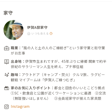
家守
伊賀A邸家守
いつも会える
職業：
”風の人と土の人のご縁紡ぎ”という家守業と街守業
がお志事
出身地：
伊賀市生まれですが、45年ぶりに帰郷 関東で約半
世紀のサラリーマン人生を終え、プチ移住組
趣味：
アウトドア（キャンプ・焚火）クルマ旅、ラグビー
観戦 マイブームは「伊賀人ご縁つむぎ」
家のお気に入りポイント：
都会と田舎のいいとこどり拠点
①SC・飲食店と公園が近くワーケーションに最適 ②交流
（無理強いはしません） ③会員経家守が揃えた家具類
Instagram