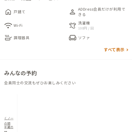
ADDress会員だけが利用で
home
person
戸建て
各個室は、長期滞在や荷物が多い方でもゆとりある空間が確保
きる
されております。明るい自然光が入るお部屋で、リモートワーク
洗濯機
wifi
laundry
Wi-Fi
100円 / 回
も快適に行えそうです。
skillet
chair
調理器具
ソファ
すべて表示
みんなの予約
会員同士の交流もぜひお楽しみください
くノ一
の間
半蔵の