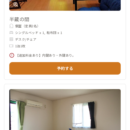
半蔵の間
個室（定員2名）
シングルベッド x 1, 和布団 x 1
デスク/チェア
1泊1枚
【追加料金あり】内鍵あり・外鍵あり。
予約する