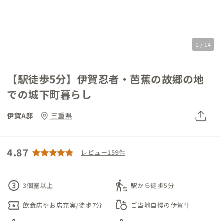
1 / 14
【駅徒歩5分】伊賀忍者・芭蕉の故郷の地
での城下町暮らし
伊賀A邸
三重県
4.87
レビュー159件
counter_3
transfer_within_a_station
3個室以上
駅から徒歩5分
local_activity
grocery
飲食店やお店充実/徒歩7分
ご当地自慢の伊賀牛