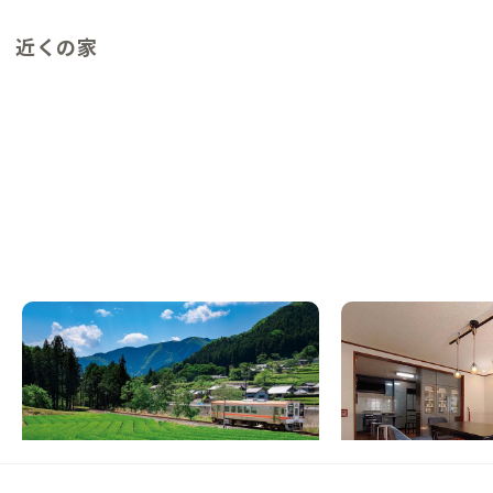
近くの家
津A邸
大和西大寺A邸
NEW
三重県
戸建て
奈良県
戸建て
【伊勢本街道の宿場】鳥の声で目覚め、川の
【なんば・京都まで1
音と眠る山里の家
料理を楽しめる家
この家からの距離 29km
この家からの距離 33km