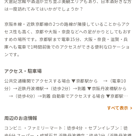
大倉記念館や酒造が立ち並ぶ美観エリアもあり、日本酒好きな方
は一度訪れてみてはいかがでしょうか？
京阪本線・近鉄京都線の2つの路線が隣接していることからアク
セス性も高く、京都や大阪・奈良などへの足がかりとしてもおす
すめの場所です。京都駅まで電車15分、大阪・奈良・滋賀・兵
庫へも電車で1時間前後でのアクセスができる便利なロケーショ
ンです。
アクセス・駐車場
公共交通機関でアクセスする場合 ▼京都駅から →（電車10
分）→近鉄丹波橋駅→（徒歩2分）→到着 ▼京阪丹波橋駅から
→（徒歩4分）→到着 自動車でアクセスする場合 ▼京都駅か
ら →（一般道18分）→到着
すべて表示
周辺のお店情報
コンビニ ・ファミリーマート：徒歩4分 ・セブンイレブン：徒
歩6分 スーパー ・成城石井 近鉄丹波橋店：徒歩2分（近鉄丹波橋