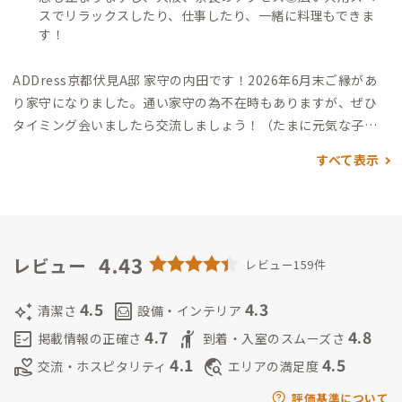
スでリラックスしたり、仕事したり、一緒に料理もできま
す！
ADDress京都伏見A邸 家守の内田です！2026年6月末ご縁があ
り家守になりました。通い家守の為不在時もありますが、ぜひ
タイミング会いましたら交流しましょう！（たまに元気な子供
もいます、一番くつろいでいます）旅行、映画、激辛好きです。
すべて表示
ここに滞在することで、いろんな縁がつながればと思っています
＾＾
4.43
レビュー
レビュー159件
4.5
4.3
auto_awesome
living
清潔さ
設備・インテリア
4.7
4.8
fact_check
hail
掲載情報の正確さ
到着・入室のスムーズさ
4.1
4.5
volunteer_activism
travel_explore
交流・ホスピタリティ
エリアの満足度
評価基準について