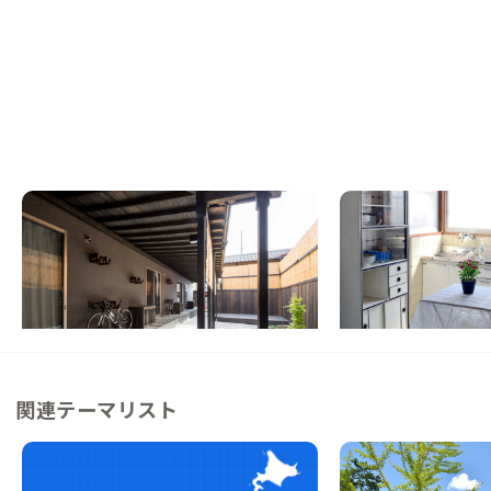
京都西大路A邸
枚方A邸
京都府
ゲストハウス
大阪府
戸建て
【京都駅一駅】バイクとヨガが楽しめる秘密
【大阪・京都まで1時
基地のような家
る昭和レトロな家
この家からの距離 6km
この家からの距離 12km
関連テーマリスト