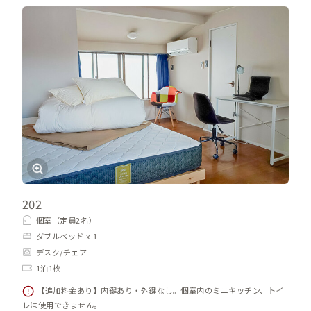
202
個室（定員2名）
ダブルベッド x 1
デスク/チェア
1泊1枚
【追加料金あり】内鍵あり・外鍵なし。個室内のミニキッチン、トイ
レは使用できません。