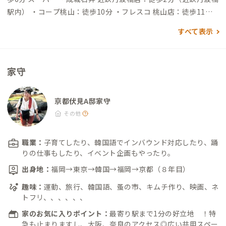
駅内） ・コープ桃山：徒歩10分 ・フレスコ 桃山店：徒歩11分
・万代 丹波橋店：徒歩12分 ・デイリーカナート 伏見桃山店：
すべて表示
徒歩13分 飲食店 ・丹波橋バルdrago：徒歩6分 ・餃子専門店 一
丹：徒歩7分（昼の営業は要確認） ・大黒ラーメン 伏見本店：
徒歩10分（豚骨醤油？リーズナブルなラーメン屋さん） ・特製
家守
ラーメン 大中 本店：徒歩11分（豚骨ラーメン） ・コメダ珈琲店
伏見桃山駅前店：徒歩13分 ・ドトールコーヒーショップ 伏見桃
山駅前店：徒歩13分 ・豚ステーキ＆カフェ BAL ぼーく：徒歩1
京都伏見A邸家守
4分（トンテキメイン、昼と夜やっていて雰囲気良） ・かつ廣
その他
桃山店：徒歩16分（昔ながらのとんかつ屋さん、スタッフさん
の雰囲気が良いです） ・サンマルクカフェ 京都伏見桃山店：徒
職業：
子育てしたり、韓国語でインバウンド対応したり、踊
歩16分 ・ラーメン荘 地球規模で考えろ 伏見本店：徒歩17分
りの仕事もしたり、イベント企画もやったり。
（二郎系ラーメン好きにおすすめ、お昼時は行列も。肉ちょい
出身地：
福岡→東京→韓国→福岡→京都（８年目）
盛りでもかなりのボリューム） 買い物 ・カスカード：徒歩3分
趣味：
運動、旅行、韓国語、蚤の市、キムチ作り、映画、ネ
（ベーカリー） ・マツモトキヨシ：徒歩3分（ドラッグストア）
トフリ、、、、、、
・ウエルシアダックス 伏見丹波橋店：徒歩12分（ドラッグスト
ア） ・伏見大手筋商店街：徒歩12分 ・納屋町商店街：徒歩20分
家のお気に入りポイント：
最寄り駅まで1分の好立地 ！特
急も止まりますし、大阪、奈良のアクセス◎広い共用スペー