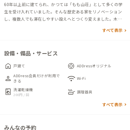
60年以上前に建てられ、かつては「もも山荘」として多くの学
生を受け入れていました。そんな歴史ある家をリノベーション
し、複数人でも滞在しやすい設えへとつくり変えました。木目
を生かした落ち着きのある雰囲気で、のんびり京都暮らしを満喫
すべて表示
するにはおすすめの家です。
玄関を入ると、1階には広々としたコミュニティキッチンと畳ス
設備・備品・サービス
ペースが出迎えてくれます。元々個室だった2部屋を解体して大
勢で集える共有部としつつ、一部砂利を敷くことで室内ながらま
home
戸建て
ADDressオリジナル
るで神社の境内にいるような雰囲気を感じさせる空間になって
ADDress会員だけが利用で
person
wifi
います。
Wi-Fi
きる
洗濯乾燥機
local_laundry_service
skillet
コミュニティキッチンにはIHコンロ（一口）とカセットコンロ
調理器具
200円 / 回
（一口）が設置されています。本格的な料理はやや難しいかもし
すべて表示
れませんが、大勢で一緒に料理をするには楽しいスペースとな
っています。
みんなの予約