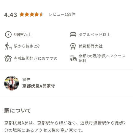
4.43
レビュー159件
counter_3
king_bed
3個室以上
ダブルベッド以上
transfer_within_a_station
workspace_premium
駅から徒歩2分
伏見稲荷大社
京都/大阪/奈良へアクセス
temple_buddhist
commute
寺社仏閣好きにおすすめ
便利
家守
京都伏見A邸家守
家について
京都伏見A邸は、京都駅からほど近く、近鉄丹波橋駅から徒歩2
分の場所にあるアクセス性の高い家です。