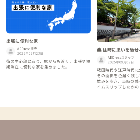
出張に便利な家
ADDress家守
🏯 往時に思いを馳
2026年05月23日
ADDressスタッフ
街の中心部にあり、駅からも近く、出張や短
2025年09月09日
期滞在に便利な家を集めました。
戦国時代や江戸時代に
その面影を色濃く残し
並みを歩き、当時の暮
イムスリップしたかの
ませんか？