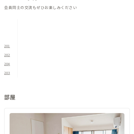
畳スペースには、座卓に加え、地元の寝具メーカー「大東寝具
会員同士の交流もぜひお楽しみください
工業」の制作した「tetra」という三角形の座布団があります。
こちらの座布団ですが、座ると中のビーズ素材が体に寄り添う
ように変形し、体勢に合わせて自然とフィットするクッション
となっています。ぜひその座り心地体験を楽しんでみてくださ
い。
201
202
個室は1階に1部屋、2階に4部屋あります。各個室にはデスク&
204
チェアを完備し、快適にリモートワークに取り組める環境が整
っています。個室の鍵は、内鍵です。（外側から鍵がかかりませ
203
ん）洗面・トイレは1階に2つずつあります。
※各個室の鍵は内鍵のみとなります。（外鍵はありません）
※各個室のミニキッチン、トイレ、シャワーブースは使用できま
部屋
せん。