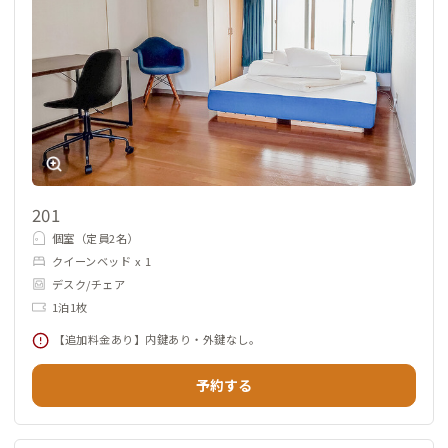
201
個室（定員2名）
クイーンベッド x 1
デスク/チェア
1泊1枚
【追加料金あり】内鍵あり・外鍵なし。
予約する