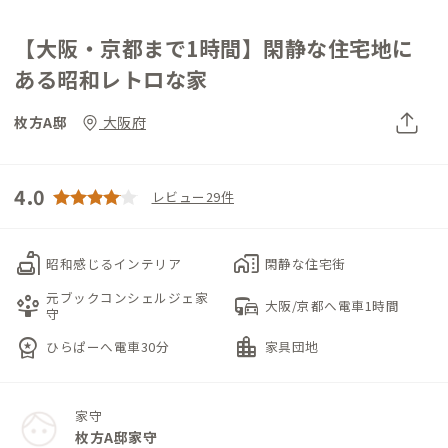
【大阪・京都まで1時間】閑静な住宅地に
ある昭和レトロな家
枚方A邸
大阪府
4.0
レビュー29件
scene
home_work
昭和感じるインテリア
閑静な住宅街
元ブックコンシェルジェ家
person_play
commute
大阪/京都へ電車1時間
守
workspace_premium
location_city
ひらぱーへ電車30分
家具団地
家守
枚方A邸家守