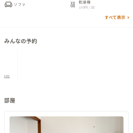
乾燥機
chair
heat
ソファ
【オススメのご利用方法】
100円 / 回
・拠点は静かな住宅地にあります。利用者も多くないので、集中
すべて表示
して仕事をされたい方、のんびり読書をされたい方にオススメ
です。家守は元ブックコンシェルジュなので、周囲の書店などご
紹介できます。とはいえ、1時間あれば、大阪市や京都市の中心
みんなの予約
部、奈良市などにアクセスできます。いわゆる、関西の暮らしを
体験したい方にも不便な立地ではないと思います。できれば、3
日以上滞在し、郊外ののんびりした暮らしと都会の刺激的な暮
らしの両方を体験して欲しいです。
101
【枚方市内、京阪沿線の施設情報】
最寄りのターミナル駅（京阪樟葉駅、枚方市駅）まで徒歩・
バスで30分ほどです。周辺には、商業施設が充実しています。
部屋
これらの駅から、大阪市・京都市の中心部まで
30分以内で行くことが可能。また、沿線には魅力的な場所がた
くさんあります。
・枚方T-SITE（京阪枚方市駅下車徒歩2分）
・ひらかた観光ステーション（京阪枚方市駅構内）