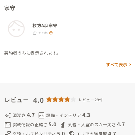
歩2分 ・居酒屋 浜ちゃん：徒歩8分 その他 ・家具団地（家具町1
家守
丁目〜2丁目）家具の小売店がたくさんあります。 ・ニトリモー
ル：徒歩20分 ・中村病院：タクシー10分 ・山田池公園：バス・
徒歩30分
枚方A邸家守
その他
契約者のみに表示されます。
すべて表示
4.0
レビュー
レビュー29件
4.7
4.3
auto_awesome
living
清潔さ
設備・インテリア
5.0
4.7
fact_check
hail
掲載情報の正確さ
到着・入室のスムーズさ
5.0
4.7
volunteer_activism
travel_explore
交流・ホスピタリティ
エリアの満足度