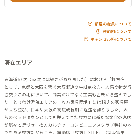
・TSUTAYA牧野高校前店（拠点からバスで20分）
部屋の定員について
連泊割について
キャンセル料について
滞在エリア
東海道57次（53次には続きがありました）における「枚方宿」
として、京都と大阪を繋ぐ大阪街道の中継点枚方。人馬や物が行
き交うこの地において、商業だけでなく工業も古来から盛んでし
た。とりわけ近隣エリアの「枚方家具団地」には19店の家具屋
が立ち並び、日本や大阪の高度成長期に隆盛を誇りました。大
阪のベッドタウンとしても栄えてきた枚方には新たな文化の息吹
が脈々と息づき、枚方カルチャーコンビニエンスクラブ発祥の地
でもある枚方だからこそ、旗艦店「枚方T-SITE」（京阪電車