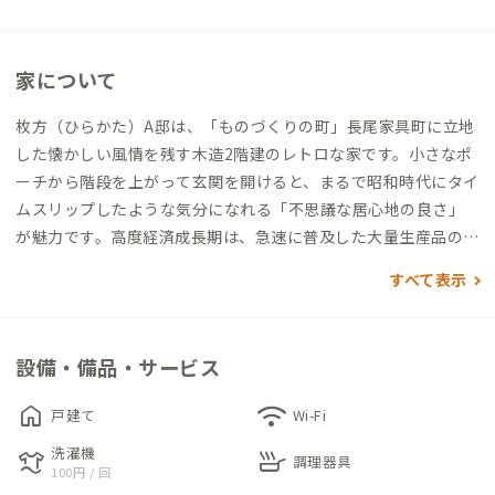
家について
枚方（ひらかた）A邸は、「ものづくりの町」長尾家具町に立地
した懐かしい風情を残す木造2階建のレトロな家です。小さなポ
ーチから階段を上がって玄関を開けると、まるで昭和時代にタイ
ムスリップしたような気分になれる「不思議な居心地の良さ」
が魅力です。高度経済成長期は、急速に普及した大量生産品のイ
ンテリアが家庭にあふれていました。それが今では珍しくその
すべて表示
可愛らしいデザインは多くの方々に愛されています。実はこの物
件は、もともとADDress初期会員のご家族が過ごされた家で、
家族の退去に伴い空き家になったため、ADDressに提供されま
設備・備品・サービス
した。数々の思い出の詰まった家を新たな形でADDress会員へ
託してくれた大切な建物なのです。この家の屋根の下、ADDres
home
wifi
戸建て
Wi-Fi
s会員同士で交流しながら「新たなストーリー」を紡いでいって
洗濯機
laundry
skillet
ほしいというのが家主の願いです。
調理器具
100円 / 回