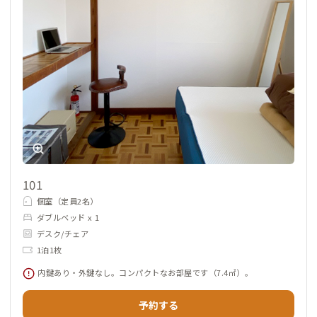
・枚方宿（京阪枚方市駅・枚方公園駅間）
・くずはモール（京阪樟葉駅前下車）
・ひらかたパーク（京阪枚方公園駅下車）
・石清水八幡宮（京阪石清水八幡宮駅よりケーブルあり）
・伏見稲荷大社（京阪伏見稲荷大社下車）
・パナソニックミュージアム（京阪西三荘駅下車徒歩2分）
※予約された方には、家守がメールにてオススメの飲食店など
より詳細な情報を提供しています。
また、拠点に観光パンフレットやフリーペーパーを設置してい
ます。
101
個室（定員2名）
【周辺のコワーキングスペース等】
ダブルベッド x 1
・コミュニティスペースMOKU 菅原生涯学習市民センター内
デスク/チェア
（拠点から徒歩20分）
1泊1枚
・コワーキングスペースビィーゴ（京阪枚方市駅前ビオルネ
内鍵あり・外鍵なし。コンパクトなお部屋です（7.4㎡）。
内）
・枚方 蔦屋書店内のスターバックスコーヒー（京阪枚方市駅下
予約する
車徒歩2分）