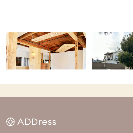
京都伏見A邸
門真A邸
京都府
戸建て
大阪府
シェアハウス
【駅徒歩2分】歴史と水と酒の街にある元学
【大和田駅徒歩6分】
生寮の家
り時間も交流も楽しむ
この家からの距離 12km
この家からの距離 14km