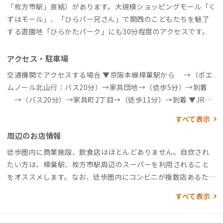
「枚方市駅」直結）があります。大規模ショッピングモール「く
ずはモール」、「ひらパー兄さん」で関西のこどもたちを魅了
する遊園地「ひらかたパーク」にも30分程度のアクセスです。
アクセス・駐車場
交通機関でアクセスする場合 ▼京阪本線樟葉駅から →（ポエ
ムノール北山行：バス20分）→家具団地→（徒歩5分）→到着
→（バス20分）→家具町2丁目→（徒歩11分）→到着 ▼JR片
町線長尾駅から →（徒歩18分）→到着 →（タクシー7分）
すべて表示
→到着
周辺のお店情報
徒歩圏内に商業施設、飲食店はほとんどありません。自炊され
たい方は、樟葉駅、枚方市駅周辺のスーパーを利用されること
をオススメします。なお、徒歩圏内にコンビニが複数店あるた
め、最低限の買い物はできます。 コンビニ ・ファミリーマート
すべて表示
枚方長尾家具町店：徒歩5分（最寄りのコンビニ、徒歩圏内にセ
ブンイレブンもあり） 飲食店 ・大衆焼肉ホルモン気まぐれ：徒