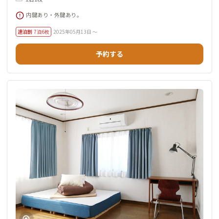
内鍵あり・外鍵あり。
連泊割
7泊6枚
2025年05月13日 ～
予約する