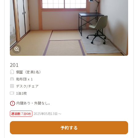
201
個室（定員1名）
和布団 x 1
デスク/チェア
1泊1枚
内鍵あり・外鍵なし。
連泊割
7泊6枚
2025年05月13日 ～
予約する