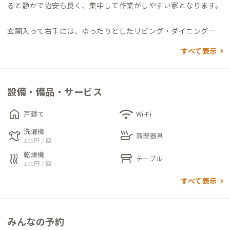
ると静かで治安も良く、集中して作業がしやすい家となります。
玄関入って右手には、ゆったりとしたリビング・ダイニングス
ペースが広がります。中央にある4名掛けのモダンな黒テーブル
すべて表示
にモケットの椅子とガラス玉のような3灯のレトロな照明が空間
にアクセントを加えています。
この家の最大の魅力は広々としたキッチンです。ゆったりとした
設備・備品・サービス
スペースのため複数人での料理もしやすく、自炊派の方にはお
すすめです。
home
wifi
戸建て
Wi-Fi
洗濯機
laundry
skillet
浴室、WC、洗濯室などの水回りはすべて1階にまとまっていま
調理器具
100円 / 回
す。それぞれ1ヶ所のみのため、ゆずりあってお使いください。
乾燥機
heat
table_restaurant
テーブル
100円 / 回
個室は2階にあり、それぞれにデスク&チェアが備えられていま
すべて表示
す。共用部とも階が分かれており、きちんと壁で仕切られている
ことから音漏れの影響は少なく、リモートワークに集中できる
環境です。
みんなの予約
※1F和室はエアコン故障中のため、予約時はご注意ください