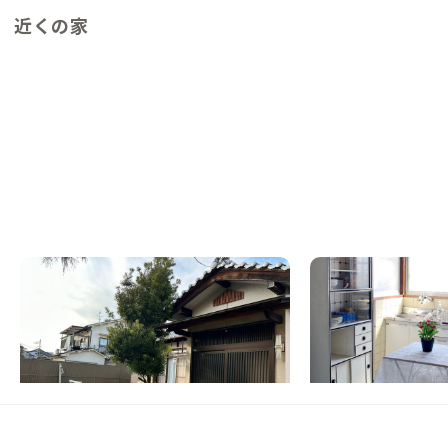
近くの家
門真A邸
枚方A邸
大阪府
シェアハウス
大阪府
戸建て
【大和田駅徒歩6分】庭のある平屋で、ひと
【大阪・京都まで1時
り時間も交流も楽しむシェア暮らし
る昭和レトロな家
この家からの距離 16km
この家からの距離 17km