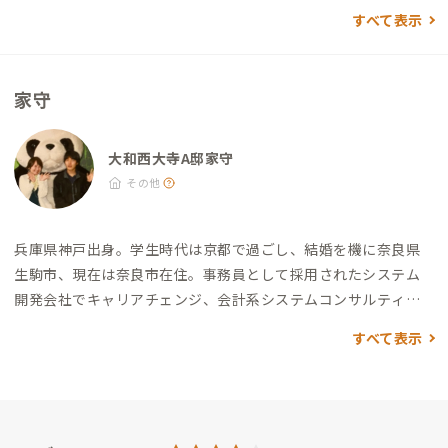
コインランドリー「ユーユー」：徒歩19分
すべて表示
家守
大和西大寺A邸家守
その他
兵庫県神戸出身。
学生時代は京都で過ごし、結婚を機に奈良県
生駒市、現在は奈良市在住。
事務員として採用されたシステム
開発会社でキャリアチェンジ、会計系システムコンサルティン
グ会社への転職を経てシステムエンジニアおよびシステムコン
すべて表示
サルタントとして30年あまりの社会人ライフを送りました。
201
5年、会社員を続けながら完全オンラインのMBAスクールである
ビジネスブレークスルー経営学修士を取得、2018年からは、長
年の靴ジプシー経験から「足と靴のアンマッチ問題」に取り組