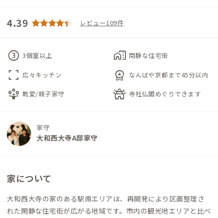
4.39
レビュー109件
counter_3
home_work
3個室以上
閑静な住宅街
fullscreen
workspace_premium
広々キッチン
なんばや京都まで45分以内
person_play
temple_buddhist
靴愛/親子家守
寺社仏閣めぐりできます
家守
大和西大寺A邸家守
家について
大和西大寺の家のある駅南エリアは、再開発により区画整理さ
れた閑静な住宅街が広がる地域です。市内の観光地エリアと比べ