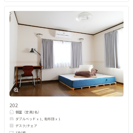
202
個室（定員2名）
ダブルベッド x 1, 和布団 x 1
デスク/チェア
1泊1枚