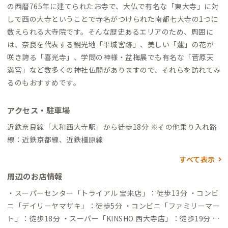
の西暦765年に建てられたお寺で、大仏で有名な「東大寺」に対
して西の大寺ということで寺名がつけられた南都七大寺の1つに
数えられる大寺院です。そんな歴史あるエリアのため、周囲に
は、奈良を代表する観光地「平城宮跡」、美しい「蓮」の花が
咲き誇る「喜光寺」、学問の神様・盆梅展でも有名な「菅原天
満宮」など数多くの神社仏閣がありますので、それらを訪れてみ
るのもおすすめです。
アクセス・駐車場
近鉄奈良線「大和西大寺駅」から徒歩18分 ※その他乗り入れ路
線：近鉄京都線、近鉄橿原線
すべて表示
周辺のお店情報
・スーパーセンター「トライアル 宝来店」：徒歩13分 ・コンビ
ニ「デイリーヤマザキ」：徒歩5分 ・コンビニ「ファミリーマー
ト」：徒歩18分 ・スーパー「KINSHO 西大寺店」：徒歩19分 ・