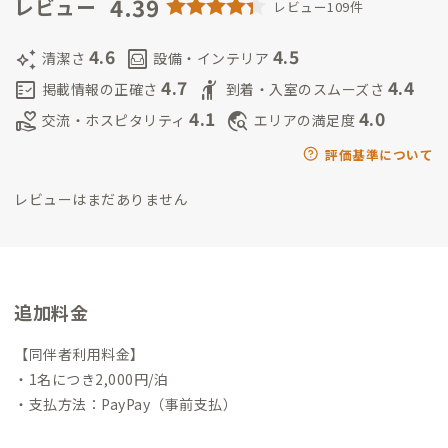
んみ始め、奈良先端大のGEIOTにてプロジェクトベースで「3D
4.39
レビュー
レビュー109件
スペーサーによる足補正」の研究に着手しました。その後、個
人事業主として本格的にビジネス化に着手し、2020年にコロナ
4.6
4.5
auto_awesome
living
清潔さ
設備・インテリア
真っ只中のなか株式会社ｔｔｃｏ（ティティコ）を設立いたし
4.7
4.4
fact_check
hail
掲載情報の正確さ
到着・入室のスムーズさ
ました。
株式会社ｔｔｃｏ（ティティコ）ホームページ
https://
4.1
4.0
volunteer_activism
travel_explore
交流・ホスピタリティ
エリアの満足度
kawab0730.wixsite.com/ttco
大和西大寺A邸に来てくださった
ゲストの皆様には、ご希望があれば「足と靴のいい関係をくつ
評価基準について
るワークショップ」や「ゼロイチものづくりベンチャーの作り
レビューはまだありません
方」などのセミナーなど開催できればと思っております。
最近
「足と靴のアンマッチ解決」をだるま落としの1段目と考え、2
段目以降を整えるを課題として取り組んでいる【予防整体アド
バイザー】の資格を取りました。予防整体の入門講座もリクエ
スト対応可能です。
写真は、サブ家守の次男とアドベンチャーワ
追加料金
ールドにで撮影。家守はアドベンチャーワールドのパンダ🐼優
浜（今は中国にいます）の名付け親です。
【同伴者利用料金】
・1名につき2,000円/泊
・支払方法：PayPay（事前支払）