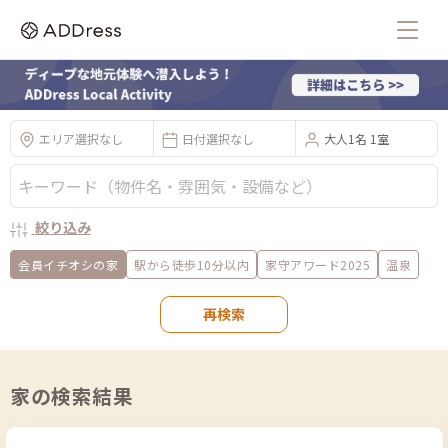
エリア選択なし
日付選択なし
大人1名 1室
絞り込み
会員イチオシの家
駅から徒歩10分以内
家守アワード2025
温泉
再検索
家の検索結果