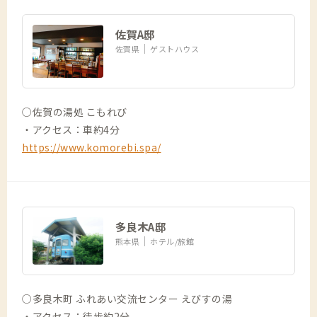
佐賀A邸
佐賀県
ゲストハウス
○佐賀の湯処 こもれび
・アクセス：車約4分
https://www.komorebi.spa/
多良木A邸
熊本県
ホテル/旅館
○多良木町 ふれあい交流センター えびすの湯
・アクセス：徒歩約2分