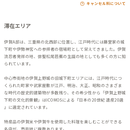
キャンセル料について
滞在エリア
伊賀A邸は、三重県の北西部に位置し、江戸時代には藤堂家の城
下町や伊勢神宮への参拝者の宿場町として栄えてきました。伊賀
流忍者発祥の地、俳聖松尾芭蕉の生誕の地としても多くの方に知
られています。
中心市街地の伊賀上野城の旧城下町エリアには、江戸時代につ
くられた町家や武家屋敷が江戸、明治、大正、昭和のさまざま
な時代の歴史的建築物が多数残り、その希少性から「伊賀上野城
下町の文化的景観」はICOMOSによる『日本の20世紀 遺産20選
』に選定されています。
特産品の伊賀米や伊賀牛を使用した料理を楽しむことができる
名店が、市街地に複数あります。