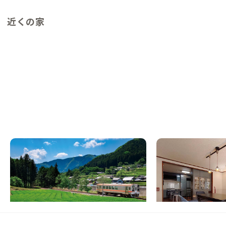
近くの家
津A邸
大和西大寺A邸
NEW
三重県
戸建て
奈良県
戸建て
【伊勢本街道の宿場】鳥の声で目覚め、川の
【なんば・京都まで1
音と眠る山里の家
料理を楽しめる家
この家からの距離 29km
この家からの距離 33km