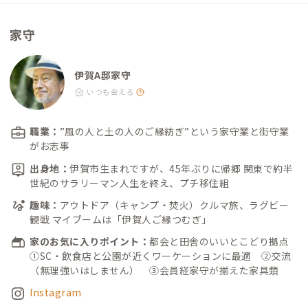
家守
伊賀A邸家守
いつも会える
職業：
”風の人と土の人のご縁紡ぎ”という家守業と街守業
がお志事
出身地：
伊賀市生まれですが、45年ぶりに帰郷 関東で約半
世紀のサラリーマン人生を終え、プチ移住組
趣味：
アウトドア（キャンプ・焚火）クルマ旅、ラグビー
観戦 マイブームは「伊賀人ご縁つむぎ」
家のお気に入りポイント：
都会と田舎のいいとこどり拠点
①SC・飲食店と公園が近くワーケーションに最適 ②交流
（無理強いはしません） ③会員経家守が揃えた家具類
Instagram