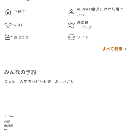
ADDress会員だけが利用で
home
person
戸建て
各個室は、長期滞在や荷物が多い方でもゆとりある空間が確保
きる
されております。明るい自然光が入るお部屋で、リモートワーク
洗濯機
wifi
laundry
Wi-Fi
100円 / 回
も快適に行えそうです。
skillet
chair
調理器具
ソファ
すべて表示
みんなの予約
会員同士の交流もぜひお楽しみください
くノ一
の間
半蔵の