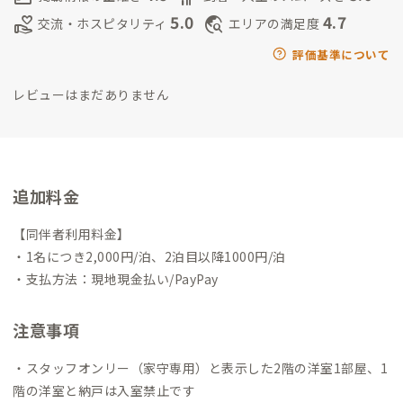
伊賀人とのご縁紡ぎ
オープン前にDIY師匠を探す中、クルマで15
5.0
4.7
volunteer_activism
travel_explore
交流・ホスピタリティ
エリアの満足度
分の地に奈良から移住し古民家再生中の方に出会え、以来ご縁
を大切にしています。
すると古民家暮らしやDIY好きの方とご縁
評価基準について
がどんどん紡がれ、今では10数人の個性豊かな方々と「伊賀古
レビューはまだありません
民家ネットワーク」ができています。
中には、和楽器ミュージシ
ャンや、鷹匠・刀鍛冶さんもいます。
ご興味ある会員さんは何人
もお連れしています。ぜひ、愉しみましょう！
そんな古民家ある
じのハブ役としての私は、「古民家つむぎすと」と呼ばせてい
ただきながらの活動は、20代も参加する地域団体「いがグラフ
追加料金
ィー」で焦らずボチボチと若者にも継承していきます。
https://i
ga.localgraphy.jp/
いがうえの語り部の会ボランティアガイドも
【同伴者利用料金】
3年目！
お城・忍者だけでなく、おもろいヒトに興味があれば、
・1名につき2,000円/泊、2泊目以降1000円/泊
伊賀人ツアーご一緒します！
https://www.iga-guide.com/sho
・支払方法：現地現金払い/PayPay
p_activity/activity/kataribe.html
注意事項
・スタッフオンリー（家守専用）と表示した2階の洋室1部屋、1
階の洋室と納戸は入室禁止です