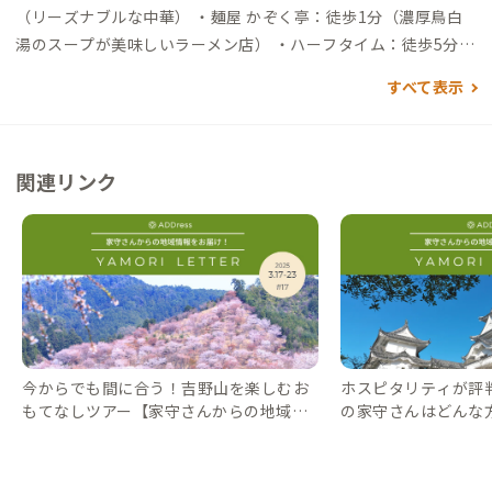
17分）→四十九駅→（徒歩5分）→到着 自動車でアクセスする
（リーズナブルな中華） ・麺屋 かぞく亭：徒歩1分（濃厚鳥白
場合 ▼名古屋駅から →（高速50分）→亀山IC→（自動車専用道
湯のスープが美味しいラーメン店） ・ハーフタイム：徒歩5分
25号30分）→上野東IC→（一般道2分）→到着 ▼新大阪駅から
（ランチも美味しい家庭的な雰囲気のスポーツバー） ・スター
すべて表示
→（高速85分）→上野東IC→（一般道2分）→到着
バックス：徒歩7分 買い物 ・キリン堂：徒歩1分（ドラッグスト
ア） ・イオンタウン：徒歩7分（Seria、イエローハット、コイ
ンランドリー39など） ・しまむら：徒歩3分 その他 ・三重県上
関連リンク
野森林公園：徒歩15分
今からでも間に合う！吉野山を楽しむお
ホスピタリティが評
もてなしツアー【家守さんからの地域情
の家守さんはどんな
報 #17】｜#ADDressLife（アドレスライ
の地域情報 #4】｜#AD
フ）
レスライフ）