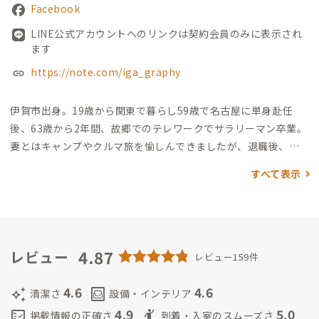
Facebook
LINE公式アカウントへのリンクは契約会員のみに表示され
ます
https://note.com/iga_graphy
伊賀市出身。19歳から関東で暮らし59歳で名古屋に単身赴任
後、63歳から2年間、故郷でのテレワークでサラリーマン卒業。
妻とはキャンプやクルマ旅を愉しんできましたが、退職後、妻
と長男が暮らす茨城県には帰らず故郷伊賀の友達の空き家を借
すべて表示
りて家守業をスタートし、両親を見送った後も、妻も絶賛する
円満別居でお志事中😁
そんな家守は話好きで世話焼きですが、
リモートワークなどに集中している人の邪魔はしませんので、ご
心配なく🤗
私自身、家守業を愉しんでいて、どんなおもてなしが
できるのかが”IKIGAI”
4.87
まず、伊賀肉
牛肉好きな会員さんが揃え
レビュー
レビュー159件
ば、BBQやすき焼きパーティーを絶賛、開催中。
知名度で「松
阪肉」にはかなわない「伊賀肉」は、地元で8割消費され全国に
4.6
4.6
auto_awesome
living
清潔さ
設備・インテリア
出回っていない隠れた銘品です。絶対に食べてみて〜！
そして、
4.9
5.0
fact_check
hail
掲載情報の正確さ
到着・入室のスムーズさ