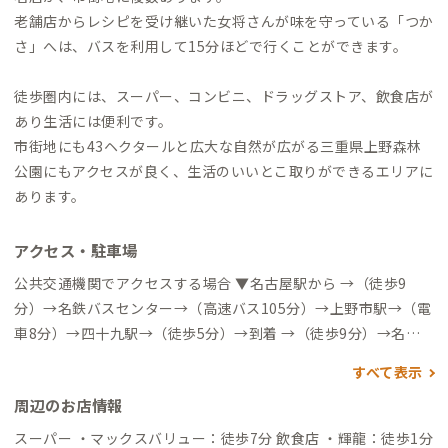
老舗店からレシピを受け継いた女将さんが味を守っている「つか
さ」へは、バスを利用して15分ほどで行くことができます。
徒歩圏内には、スーパー、コンビニ、ドラッグストア、飲食店が
あり生活には便利です。
市街地にも43ヘクタールと広大な自然が広がる三重県上野森林
公園にもアクセスが良く、生活のいいとこ取りができるエリアに
あります。
アクセス・駐車場
公共交通機関でアクセスする場合 ▼名古屋駅から →（徒歩9
分）→名鉄バスセンター→（高速バス105分）→上野市駅→（電
車8分）→四十九駅→（徒歩5分）→到着 →（徒歩9分）→名鉄
バスセンター→（高速バス100分）→桑町バス停→（徒歩15分）
すべて表示
→到着 →（特急電車90分）→伊勢中川駅→（特急電車22分）→
周辺のお店情報
伊賀神戸駅→（電車17分）→四十九駅→（徒歩5分）→到着 ▼
近鉄大阪難波駅から →（特急電車60分）→伊賀神戸駅→（電車
スーパー ・マックスバリュー：徒歩7分 飲食店 ・輝龍：徒歩1分