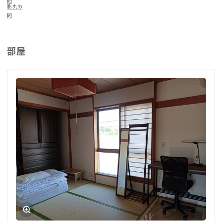
間
影丸の
間
部屋