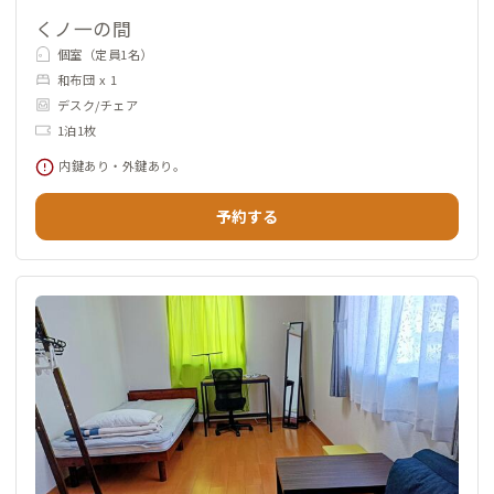
くノ一の間
個室（定員1名）
和布団 x 1
デスク/チェア
1泊1枚
内鍵あり・外鍵あり。
予約する