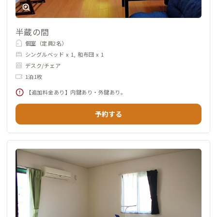
半蔵の間
個室（定員2名）
シングルベッド x 1, 和布団 x 1
デスク/チェア
1泊1枚
【追加料金あり】内鍵あり・外鍵あり。
予約する