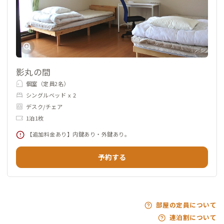
影丸の間
個室（定員2名）
シングルベッド x 2
デスク/チェア
1泊1枚
【追加料金あり】内鍵あり・外鍵あり。
予約する
部屋の定員について
連泊割について