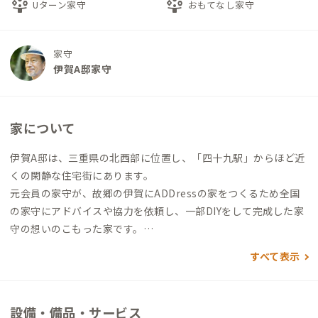
person_play
person_play
Uターン家守
おもてなし家守
家守
伊賀A邸家守
家について
伊賀A邸は、三重県の北西部に位置し、「四十九駅」からほど近
くの閑静な住宅街にあります。
元会員の家守が、故郷の伊賀にADDressの家をつくるため全国
の家守にアドバイスや協力を依頼し、一部DIYをして完成した家
守の想いのこもった家です。
すべて表示
1階にリビング・ダイニング・キッチン、風呂、トイレがありま
す。2階には、3つの個室とトイレがあります。
生活音が出やすい共同利用スペースと、静かに過ごしたい個室が
設備・備品・サービス
隣接していない間取りとなっています。