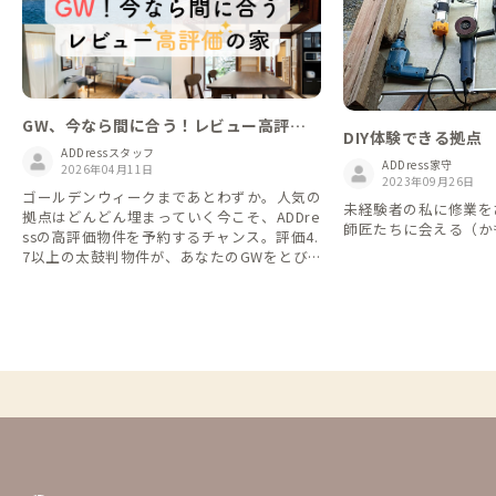
GW、今なら間に合う！レビュー高評価
DIY体験できる拠点
の家18選
ADDressスタッフ
ADDress家守
2026年04月11日
2023年09月26日
ゴールデンウィークまであとわずか。人気の
未経験者の私に修業をさ
拠点はどんどん埋まっていく今こそ、ADDre
師匠たちに会える（か
ssの高評価物件を予約するチャンス。評価4.
7以上の太鼓判物件が、あなたのGWをとび
きり特別な旅へと導きます。 北から南へ18
拠点をピックアップしました。 空き状況や
評価は4/11 14時時点のものです。人気拠点
勢ぞろいですので、予約が埋まっていたら、
他の素敵な拠点を予約してくださいね。