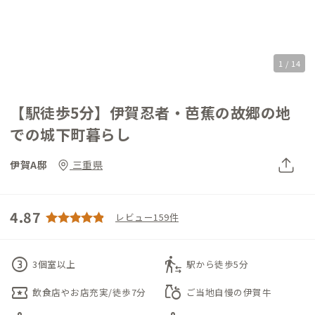
1 / 14
【駅徒歩5分】伊賀忍者・芭蕉の故郷の地
での城下町暮らし
伊賀A邸
三重県
4.87
レビュー159件
counter_3
transfer_within_a_station
3個室以上
駅から徒歩5分
local_activity
grocery
飲食店やお店充実/徒歩7分
ご当地自慢の伊賀牛