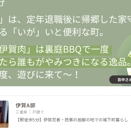
伊賀A邸
三重県
戸建て
【駅徒歩5分】伊賀忍者・芭蕉の故郷の地での城下町暮らし