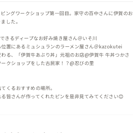
ッピングワークショップ第一回目。家守の百中さんに伊賀のお
きました。
文できるディープなお好み焼き屋さん＠いそ川
位置にあるミュシュランのラーメン屋さん＠kazokutei
変わる、「伊賀牛あぶり丼」元祖のお店@伊賀牛 牛丼つかさ
ワークショップをした古民家！？@忍びの里
出てくるおすすめの場所。
れる皆さんが作ってくれたピンを是非見てみてください😊