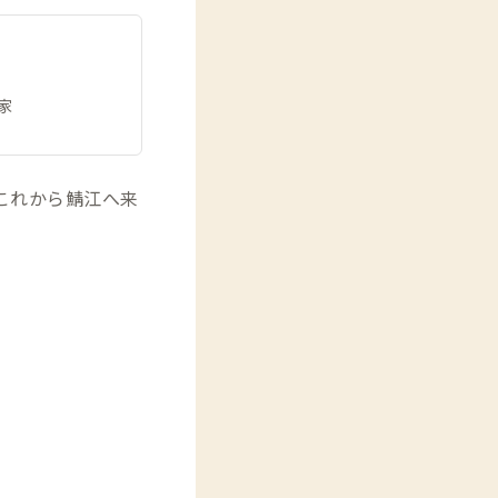
家
これから鯖江へ来