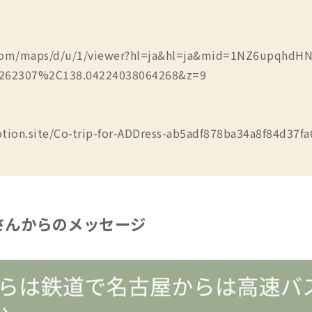
.com/maps/d/u/1/viewer?hl=ja&hl=ja&mid=1NZ6upqhd
6262307%2C138.04224038064268&z=9
otion.site/Co-trip-for-ADDress-ab5adf878ba34a8f84d37f
さんからのメッセージ