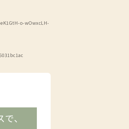
HNeK1GtH-o-wOwxcLH-
a6031bc1ac