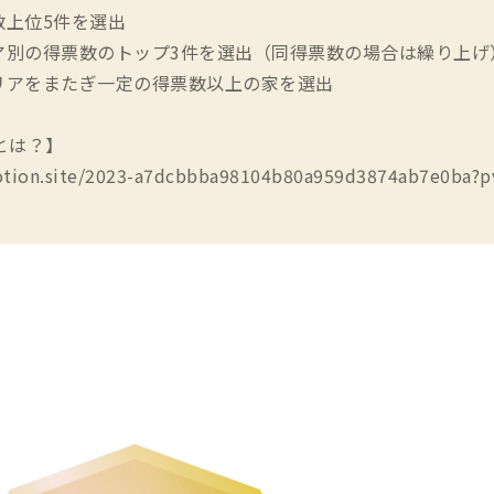
数上位5件を選出
別の得票数のトップ3件を選出（同得票数の場合は繰り上げ
をまたぎ一定の得票数以上の家を選出
3とは？】
notion.site/2023-a7dcbbba98104b80a959d3874ab7e0ba?p