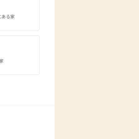
にある家
家