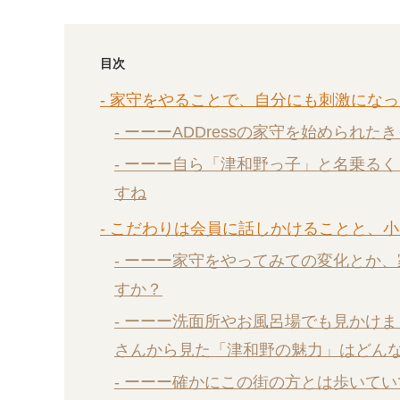
目次
- 家守をやることで、自分にも刺激にな
- ーーーADDressの家守を始められ
- ーーー自ら「津和野っ子」と名乗る
すね
- こだわりは会員に話しかけることと、
- ーーー家守をやってみての変化とか
すか？
- ーーー洗面所やお風呂場でも見かけ
さんから見た「津和野の魅力」はどん
- ーーー確かにこの街の方とは歩いて