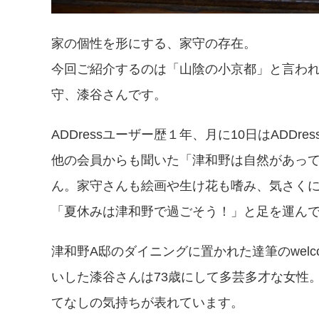
家の個性を形にする、家守の存在。
今回ご紹介するのは「山陰の小京都」と言われ
守、漆谷さんです。
ADDressユーザー歴１年、月に10日はADD
他の会員からも聞いた「津和野は自然があっ
ん。家守さんも絵画や生け花も嗜み、気さく
「夏休みは津和野で過ごそう！」と足を運ん
津和野A邸のダイニングに置かれた達筆のwel
いした漆谷さんは73歳にして多芸多才な女性
てなしの気持ちが表れています。