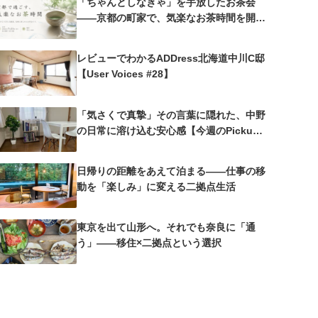
「ちゃんとしなきゃ」を手放したお茶会
——京都の町家で、気楽なお茶時間を開催
しました
レビューでわかるADDress北海道中川C邸
【User Voices #28】
「気さくで真摯」その言葉に隠れた、中野
の日常に溶け込む安心感【今週のPickup
#25 中野沼袋A邸】
日帰りの距離をあえて泊まる——仕事の移
動を「楽しみ」に変える二拠点生活
東京を出て山形へ。それでも奈良に「通
う」——移住×二拠点という選択