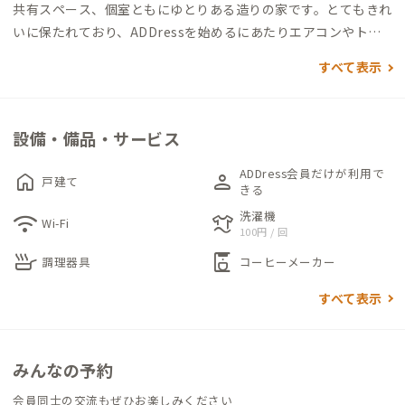
共有スペース、個室ともにゆとりある造りの家です。とてもきれ
いに保たれており、ADDressを始めるにあたりエアコンやトイ
レは新品を用意してくれました。
すべて表示
共有スペースは、大きなダイニングセットが置かれたLDKと明る
い光あふれる8畳超の和室。お好きなところでお寛ぎください。
設備・備品・サービス
和室でのお仕事も可能です。屋根付き窓付きのベランダはまるで
サンルームのよう。雪の多い冬でも気にせず、お洗濯物を干すこ
ADDress会員だけが利用で
home
person
戸建て
とができます。
きる
洗濯機
wifi
laundry
Wi-Fi
100円 / 回
個室は1階に1つ、2階に2つ。いずれも広々としており、同伴者
skillet
coffee_maker
用の和布団を敷いてもゆったり使えます。機能的なデスクチェア
調理器具
コーヒーメーカー
や姿見、冬に寒さが厳しい時用のストーブなど、家守の気遣いが
すべて表示
感じられる空間です。仕事終わりにはぜひ満天の星空で癒されて
ください。
みんなの予約
公共交通機関でお越しの方は、盛岡駅から高速バス利用がおす
すめ。停車駅である田山PAから徒歩4分です。隣接する秋田県や
会員同士の交流もぜひお楽しみください