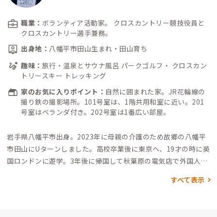
職業：
ボランティア活動家。 クロスカントリー競技役員と
クロスカントリー選手兼務。
出身地：
八幡平市田山生まれ・田山育ち
趣味：
旅行・温泉とサウナ風呂 パークゴルフ・ クロスカン
トリースキー トレッキング
家のお気に入りポイント：
自然に囲まれた家。JR花輪線の
撮り鉄の撮影場所。101号室は、1階共用和室に近い。201
号室はベランダ付き。202号室は1番広い部屋。
岩手県八幡平市出身。2023年に母親の介護のため故郷の八幡平
市田山にUターンしました。高校卒業後に東京へ、19才の時に英
国ロンドンに遊学。3年後に帰国して秋葉原の電気店で外国人向
け免税品販売。途中通信教育で放送大学卒業。その後健康分野
すべて表示
に興味を持ち中国北京で勉強し、健康産業の仕事をしてました
がコロナの影響と母親の介護のため実家に帰りました。実家と
別宅の2軒を住まいにしていましたが別宅をADDressの東北の住