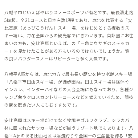
八幡平市といえばやはりスノースポーツが有名です。最長滑走路
5㎞超、全21コースと日本有数規模であり、東北を代表する「安
比高原（あっぴこうげん）スキー場」をはじめとする複数のス
キー場は、毎冬全国からの観光客でにぎわいます。首都圏にお住
まいの方も、安比高原といえば、の「三角にウサギのステッカ
ー」を見かけたことがある方もいるのではないでしょうか。質
の良いパウダースノーはリピーターも多く人気です。
八幡平A邸からは、東北地方で最も長い歴史を持つ老舗スキー場
「八幡平市田山スキー場」が徒歩圏内。田山スキー場は国体や
インカレ、インターハイなどの大会会場にもなっており、各種ジ
ャンプ台やクロスカントリーコースなどを備えているため、競技
の腕を磨きたい人にもおすすめです。
安比高原はスキー場だけでなく牧場やゴルフクラブ、シラカバ
林に囲まれたサッカー場などが揃うリゾート地でもあります。八
幡平A邸のある田山地区は渓流釣りや全国一の生産量を誇る「安