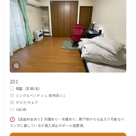
201
個室（定員2名）
シングルベッド x 1, 和布団 x 1
デスク/チェア
1泊1枚
【追加料金あり】内鍵あり・外鍵あり。廊下側からも出入り可能なベ
ランダに面しているが進入禁止のポール設置済。