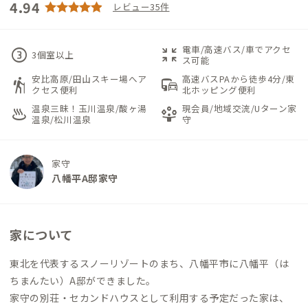
4.94
レビュー35件
電車/高速バス/車でアクセ
counter_3
zoom_in_map
3個室以上
ス可能
安比高原/田山スキー場へア
高速バスPAから徒歩4分/東
hiking
commute
クセス便利
北ホッピング便利
温泉三昧！玉川温泉/酸ヶ湯
現会員/地域交流/Uターン家
onsen
person_play
温泉/松川温泉
守
家守
八幡平A邸家守
家について
東北を代表するスノーリゾートのまち、八幡平市に八幡平（は
ちまんたい）A邸ができました。
家守の別荘・セカンドハウスとして利用する予定だった家は、