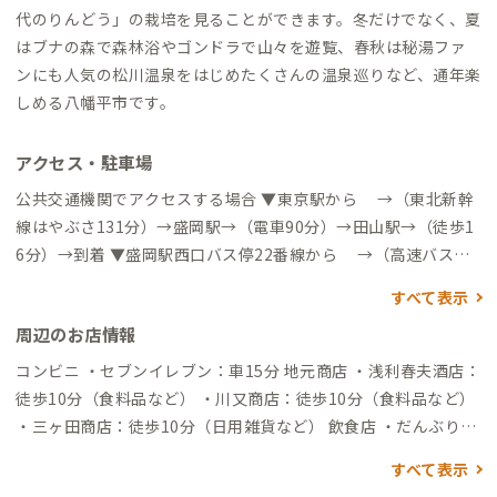
代のりんどう」の栽培を見ることができます。冬だけでなく、夏
はブナの森で森林浴やゴンドラで山々を遊覧、春秋は秘湯ファ
ンにも人気の松川温泉をはじめたくさんの温泉巡りなど、通年楽
しめる八幡平市です。
アクセス・駐車場
公共交通機関でアクセスする場合 ▼東京駅から →（東北新幹
線はやぶさ131分）→盛岡駅→（電車90分）→田山駅→（徒歩1
6分）→到着 ▼盛岡駅西口バス停22番線から →（高速バスみ
ちのく号60分）→田山PA（徒歩4分）→到着 自動車でアクセス
すべて表示
する場合 ▼岩手花巻空港から →（高速道85分）→安代IC（一
周辺のお店情報
般道15分）→到着 ▼岩手花巻空港から →（リムジンバス45
分）→盛岡駅前（→徒歩1分）→盛岡駅西口バス停22番線→（高
コンビニ ・セブンイレブン：車15分 地元商店 ・浅利春夫酒店：
速バスみちのく号60分）→田山PA（徒歩4分）→到着 ・冬季（1
徒歩10分（食料品など） ・川又商店：徒歩10分（食料品など）
1月中旬～3月下旬）は雪が降るため、車でのアクセスの場合は
・三ヶ田商店：徒歩10分（日用雑貨など） 飲食店 ・だんぶり
スタッドレスタイヤを装着した上でお越しください。また、防
亭：徒歩8分 ・田山ドライブイン：徒歩12分 ・まさみドライブ
すべて表示
寒対策として、イヤーマフや手袋、重ね着をすることがおすすめ
イン：徒歩12分 温泉 ・湯瀬ふれあいセンター：車15分（大人2