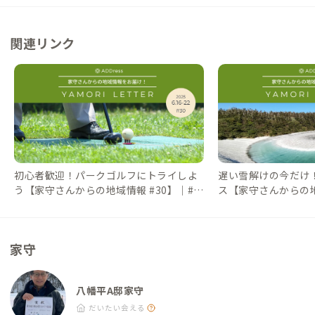
です。 ・アクセス方法や周辺施設に記載のアクセス所要時間
10円、60歳以上は100円で入浴可、桜や紅葉も楽しめる日帰り
は、距離から算出されたものとなります。雪が降る冬季はより時
温泉）
間がかかる恐れがあるため、ご注意ください。
関連リンク
初心者歓迎！パークゴルフにトライしよ
遅い雪解けの今だけ
う【家守さんからの地域情報 #30】｜#A
ス【家守さんからの地
DDressLife（アドレスライフ）
DDressLife（ア
家守
八幡平A邸家守
だいたい会える