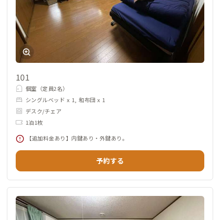
101
個室（定員2名）
シングルベッド x 1, 和布団 x 1
デスク/チェア
1泊1枚
【追加料金あり】内鍵あり・外鍵あり。
予約する