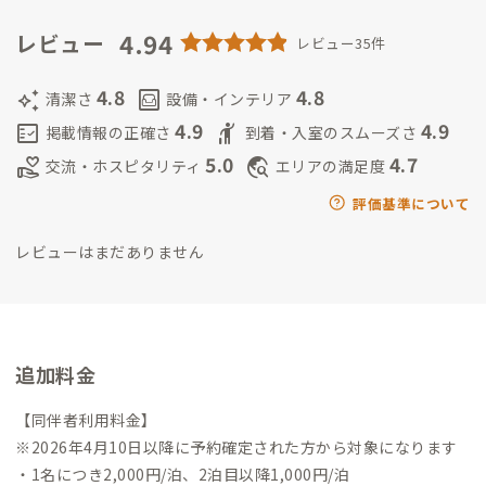
まいにしたいと思い準備。まずはADDress会員となり鶴巻温泉A
邸など色々な家守さんの意見を参考にし、これから利用する会
4.94
レビュー
レビュー35件
員さんにも学びなから自分らしさもだせる家守になりたいと思
います。現役海外添乗員の妻とホテル勤務経験のある姪っ子の3
4.8
4.8
auto_awesome
living
清潔さ
設備・インテリア
人で力を合わせて頑張ります。今後は家守をしながら現役のクロ
4.9
4.9
fact_check
hail
掲載情報の正確さ
到着・入室のスムーズさ
カンスキー選手兼競技役員、そしてパークゴルフ会員兼役員と
5.0
4.7
volunteer_activism
travel_explore
交流・ホスピタリティ
エリアの満足度
して地元住民とADDress会員が一緒にプレーできる環境を作り
ました。
青森県と秋田県との県境にある八幡平市田山地区は田
評価基準について
んぼと山に囲まれた小さな里、でも発見の多い場所でもありま
レビューはまだありません
す。矢神山、天狗森、愛の山、竜ヶ森に囲まれた盆地「ドラゴン
フライ=トンボ=だんぶり長者伝説」の郷は他のパワースポット
にも負けないものがあります。季節の山菜や地元野菜も楽しめま
す。毎年6月初めには国内、海外から多くの観光客で賑わう八幡
平山頂のドラゴンアイが見れる鏡沼は、車で1時間の距離にあり
追加料金
ます。国際的リゾート地の安比高原は車で30分、青森・弘前公
園の桜や海産物の美味しい八戸市は高速道路で繋がっているの
【同伴者利用料金】
で、ホッピングのハブの家としての利用にも便利な場所です。
※2026年4月10日以降に予約確定された方から対象になります
・1名につき2,000円/泊、2泊目以降1,000円/泊