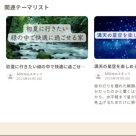
関連テーマリスト
満天の星空を楽しめ
初夏に行きたい緑の中で快適に過ごせる
家
ADDressスタッフ
ADDressスタッフ
2026年08月06日
2026年04月18日
街の灯りを離れた瞬間
かだったのかと驚くは
から、水平線まで星が
見上げるためだけに旅
おきの拠点を集めまし