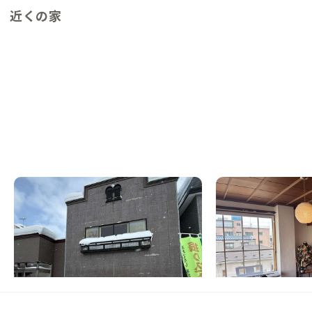
近くの家
大館A邸
久慈A邸
秋田県
ゲストハウス
岩手県
戸建て
【銭湯徒歩0分】忠犬ハチ公のふるさと、大
【久慈駅徒歩5分】元
館の商店街で暮らすように滞在
した磨りガラスが印象
日常が少し楽しくなる
この家からの距離 36km
この家からの距離 69km