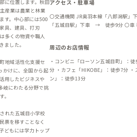
部に位置します。秋田
アクセス・駐車場
。主産業は農業と林業
〇交通機関 JR奥羽本線「八郎潟駅」
す。中心部には500
「五城目駅」
家具、建具、打刃
は多くの物資や職人
きました。
周辺のお店情報
・コンビニ「ローソン五城目町」：徒歩
町地域活性化支援セ
分 ・カフェ「HIKOBE」：徒歩7分
をきっかけに、全国から起
ン」：徒歩13分
活用したビジネスや
ど多岐にわたる分野で挑
す。
された五城目小学校
民票を移すことなく
子どもには学力トップ