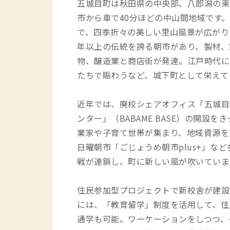
五城目町は秋田県の中央部、八郎潟の東
市から車で40分ほどの中山間地域です
で、四季折々の美しい里山風景が広がりま
年以上の伝統を誇る朝市があり、製材、
物、醸造業と商店街が発達。江戸時代に
たちで賑わうなど、城下町として栄えて
近年では、廃校シェアオフィス「五城目
ンター」（BABAME BASE）の開設
業家や子育て世帯が集まり、地域資源を
日曜朝市「ごじょうめ朝市plus+」な
戦が連鎖し、町に新しい風が吹いていま
住民参加型プロジェクトで新校舎が建設
には、「教育留学」制度を活用して、住
通学も可能。ワーケーションをしつつ、