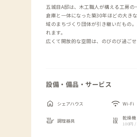
五城目A邸は、木工職人が構える工房の
倉庫と一体になった築30年ほどの大き
域のまちづくり団体が引き継いだもの。
れます。
広くて開放的な空間は、のびのび過ごせ
と評判です。庭で焚き火など余白を楽し
すすめの拠点となりそうです。
また、さとのば大学（学びを軸にしたま
設備・備品・サービス
滞在、大学生によるフィールドワークな
れているため、他とは一味違った交流も
一方で、各個室にはデスク&チェアが完
home
wifi
シェアハウス
Wi-Fi
その他、BABAME BASEや朝市通り
しています。
乾燥機
skillet
heat
調理器具
100円 /
近くにはカフェや酒蔵、ギャラリーに朝