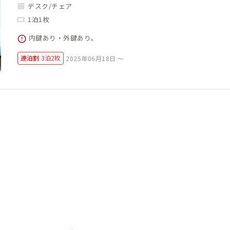
デスク/チェア
1泊1枚
内鍵あり・外鍵あり。
連泊割
3泊2枚
2025年06月18日 ～