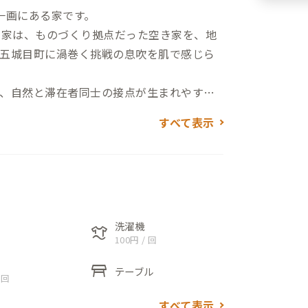
一画にある家です。
な家は、ものづくり拠点だった空き家を、地
五城目町に渦巻く挑戦の息吹を肌で感じら
、自然と滞在者同士の接点が生まれやすい
んだり創ったりすることが好きな方にはお
すべて表示
ちづくりを行う機関。教育留学による家族
どを実施）の受け入れ拠点としても利用さ
味わえます。
備されているので、仕事にも集中できます。
洗濯機
laundry
100円 / 回
のカフェでも作業できるのでリモートワークに適
table_restaurant
テーブル
 回
市などのほか、自然豊かな馬場目川もある
すべて表示