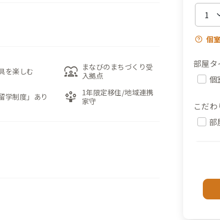
個
部屋タ
まなびのまちづくり受
diversity_1
具を楽しむ
入拠点
個
1年限定移住/地域連携
person_play
留学制度」あり
家守
こだわ
部