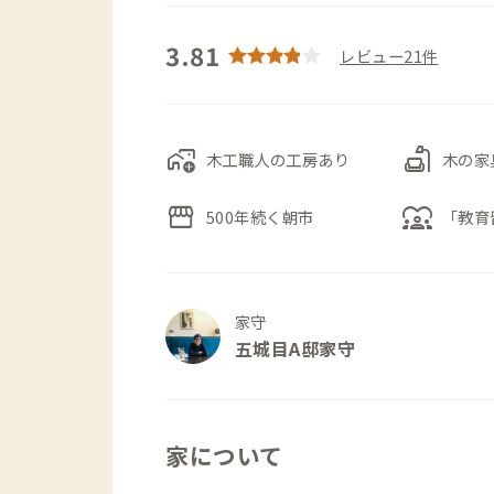
3.81
レビュー21件
add_home_work
scene
木工職人の工房あり
木の家
storefront
diversity_1
500年続く朝市
「教育
家守
五城目A邸家守
家について