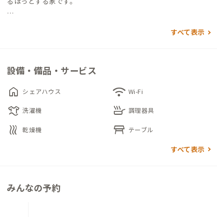
るほっとする家です。
ゆとりあるキッチンは自炊派の方にうれしいポイント。大きな
すべて表示
窓から明るい光がたっぷり入るダイニングで、地元食材を使った
料理を楽しむことができます。
設備・備品・サービス
個室は和室にしっかり休めるようシングルベッドを設置。お仕
事の合間には、畳に寝転がってリラックスするのもいいです
home
wifi
シェアハウス
Wi-Fi
ね。
laundry
skillet
洗濯機
調理器具
昼は港町のにぎわいを感じながら散策を楽しみ、夜は一転して
heat
table_restaurant
乾燥機
テーブル
静かな時間を過ごすことができる男鹿A邸です。
すべて表示
みんなの予約