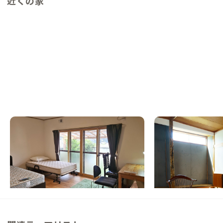
近くの家
潟上A邸
五城目A邸
秋田県
シェアハウス
秋田県
シェアハウス
【秋田空港から40分】旅人と暮らす人が交
【500年続く朝市の
わるシェアハウス
具も利用できる家
この家からの距離 18km
この家からの距離 24km