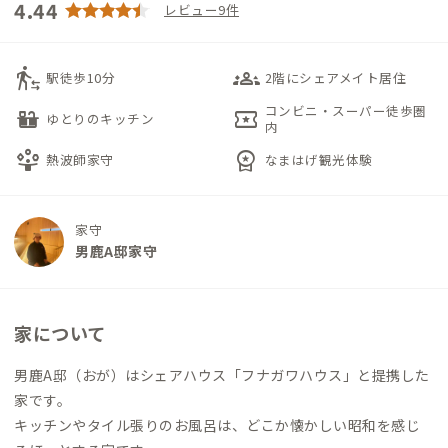
4.44
レビュー9件
transfer_within_a_station
groups_3
駅徒歩10分
2階にシェアメイト居住
コンビニ・スーパー徒歩圏
countertops
local_activity
ゆとりのキッチン
内
person_play
workspace_premium
熱波師家守
なまはげ観光体験
家守
男鹿A邸家守
家について
男鹿A邸（おが）はシェアハウス「フナガワハウス」と提携した
家です。
キッチンやタイル張りのお風呂は、どこか懐かしい昭和を感じ