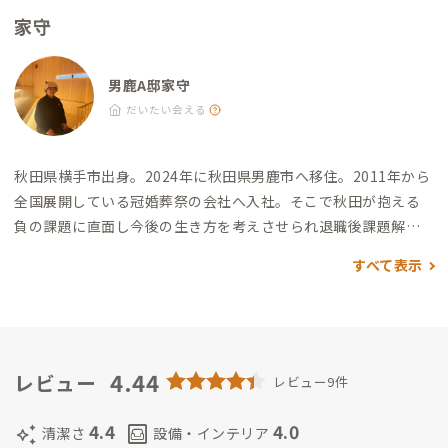
る、ボリュームも大満足） ・美酒屋すいれん：徒歩7分（まんま
家守
るのからあげ定食や煮込みハンバーグ定食が定番で絶品、昼は
定食/夜は予約制の居酒屋） ・おがや：徒歩8分（男鹿塩ラーメ
ンは一度は食べてほしいこだわりの詰まったラーメン） 道の駅
男鹿A邸家守
・なまはげの里オガーレ：徒歩5分
だいたい会える
秋田県横手市出身。2024年に秋田県男鹿市へ移住。
2011年から
全国展開している冠婚葬祭の会社へ入社。
そこで秋田が抱える
負の課題に直面し今後の生き方を考えさせられ
退職後課題解決
の一助になりたく活動を決意。
健康を強く意識するようになり
すべて表示
パーソナルトレーナーの資格を取得。
その後、サウナが健康に
与える影響を知り
サウナについて学ぶため、サウナスパ協会の
資格取得と全国のサウナ施設を巡り
苦手なサウナを克服すると
共にテントサウナの出張業でアウトドアサウナで活動。
現在
は、男鹿A宅と同じ船川地区にある、森長旅館で宿守をしながら
4.44
レビュー
レビュー9件
熱波師として活動中。
サウナが苦手な人には入り方のレクチャ
ーを
サウナーには最高の施設の一つとして認知されることを目
4.4
4.0
auto_awesome
living
清潔さ
設備・インテリア