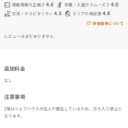
指して日々改良を行なっています。
これから宿守を通して、サウ
4.6
4.0
fact_check
hail
掲載情報の正確さ
到着・入室のスムーズさ
ナの魅力だけでなく、ローカルな街の楽しみ方や
大地にも恵ま
4.3
4.8
volunteer_activism
travel_explore
交流・ホスピタリティ
エリアの満足度
れた見どころ沢山の男鹿の素晴らしさを多くの人に知っていた
だけるように
自分自身も楽しんでいきたいなと考えています。
評価基準について
レビューはまだありません
追加料金
なし
注意事項
2階はシェアハウスの住人が居住しているため、立ち入り禁止と
なります。