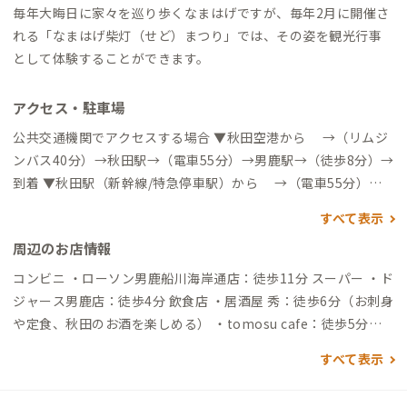
毎年大晦日に家々を巡り歩くなまはげですが、毎年2月に開催さ
れる「なまはげ柴灯（せど）まつり」では、その姿を観光行事
として体験することができます。
アクセス・駐車場
公共交通機関でアクセスする場合 ▼秋田空港から →（リムジ
ンバス40分）→秋田駅→（電車55分）→男鹿駅→（徒歩8分）→
到着 ▼秋田駅（新幹線/特急停車駅）から →（電車55分）→
男鹿駅→（徒歩8分）→到着 自動車でアクセスする場合 ▼秋田
すべて表示
空港から →（高速道35分）→昭和男鹿半島IC→（一般道25
周辺のお店情報
分）→到着 ▼秋田駅（新幹線/特急停車駅）から →（一般道5
7分）→到着
コンビニ ・ローソン男鹿船川海岸通店：徒歩11分 スーパー ・ド
ジャース男鹿店：徒歩4分 飲食店 ・居酒屋 秀：徒歩6分（お刺身
や定食、秋田のお酒を楽しめる） ・tomosu cafe：徒歩5分
（完全手づくりで優しい味のお食事とスイーツや自家焙煎珈琲
すべて表示
が絶品、曜日によりモーニングも） ・ファミリーレストラン
園：徒歩5分（昔ながらの定食やカレーが手軽なお値段で楽しめ