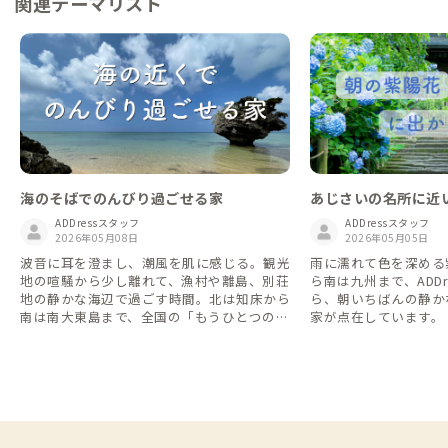
関連テーマリスト
海のそばでのんびり過ごせる家
あじさいの名所に近い
ADDressスタッフ
ADDressスタッフ
2026年05月08日
2026年05月05日
波音に耳を澄まし、潮風を肌に感じる。観光
雨に濡れて色を深める
地の喧騒から少し離れて、漁村や離島、別荘
ら南は九州まで、ADD
地の静かな海辺で過ごす時間。北は知床から
ら、朝いちばんの静か
南は南大東島まで、全国の「もうひとつの海
家が点在しています。
辺の家」をご紹介します。