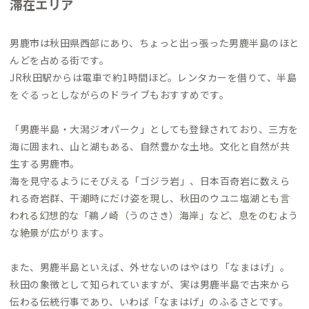
滞在エリア
男鹿市は秋田県西部にあり、ちょっと出っ張った男鹿半島のほと
んどを占める街です。
JR秋田駅からは電車で約1時間ほど。レンタカーを借りて、半島
をぐるっとしながらのドライブもおすすめです。
「男鹿半島・大潟ジオパーク」としても登録されており、三方を
海に囲まれ、山と湖もある、自然豊かな土地。文化と自然が共
生する男鹿市。
海を見守るようにそびえる「ゴジラ岩」、日本百奇岩に数えら
れる奇岩群、干潮時にだけ姿を現し、秋田のウユニ塩湖とも言
われる幻想的な「鵜ノ崎（うのさき）海岸」など、息をのむよう
な絶景が広がります。
また、男鹿半島といえば、外せないのはやはり「なまはげ」。
秋田の象徴として知られていますが、実は男鹿半島で古来から
伝わる伝統行事であり、いわば「なまはげ」のふるさとです。