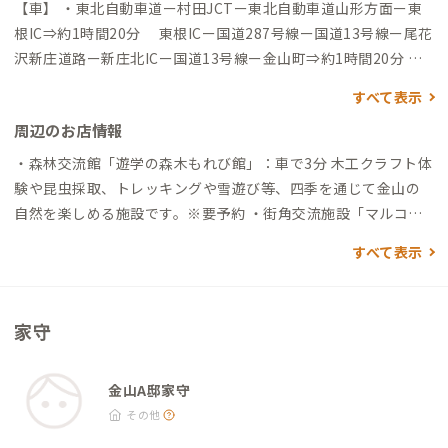
【車】 ・東北自動車道ー村田JCTー東北自動車道山形方面ー東
根IC⇒約1時間20分 東根ICー国道287号線ー国道13号線ー尾花
沢新庄道路ー新庄北ICー国道13号線ー金山町⇒約1時間20分 ・
東北自動車道ー古川ICー国道47号線ー新庄市ー国道13号線ー金
すべて表示
山町⇒2時間50分 ・仙台市ー国道48号線ー東根市ー国道13号線
周辺のお店情報
ー尾花沢新庄道路ー新 庄北ICー国道13号線ー金山町⇒約2時間
30分 【JR利用】 ・山形新幹線ーJR新庄駅下車(山形交通バス
・森林交流館「遊学の森木もれび館」：車で3分 木工クラフト体
「金山行き」)ー金山町役 場前で下車(町営バス「グリーンバレ
験や昆虫採取、トレッキングや雪遊び等、四季を通じて金山の
ー神室行き」)⇒約1時間 ※JR新庄駅より送迎あり(要予約)
自然を楽しめる施設です。※要予約 ・街角交流施設「マルコの
蔵」：車で15分 金山町ゆかりの特産品紹介や展示ギャラリーが
すべて表示
あり、カフェもありますのでコーヒーや軽食も食べることができ
ます。 また季節ごとに様々な企画展を行う展示スペースや金山
町の街並み景観づくりの資料室となっております。 ・コンビニ
家守
「ファミリーマートやまろく金山店」：車で15分
金山A邸家守
その他