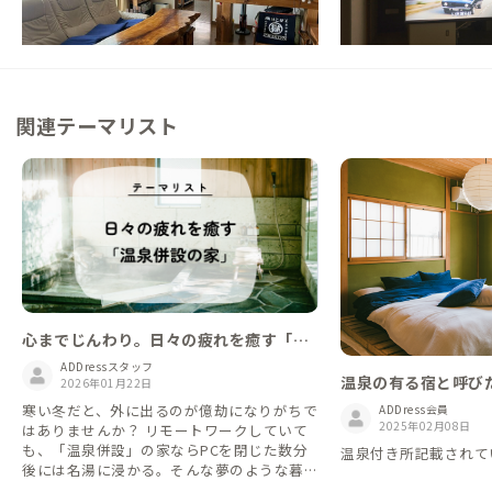
浸れる家
この家からの距離 72km
この家からの距離 93km
関連テーマリスト
心までじんわり。日々の疲れを癒す「温
泉併設の家」
ADDressスタッフ
温泉の有る宿と呼び
2026年01月22日
寒い冬だと、外に出るのが億劫になりがちで
ADDress会員
2025年02月08日
はありませんか？ リモートワークしていて
も、「温泉併設」の家ならPCを閉じた数分
温泉付き所記載されて
後には名湯に浸かる。そんな夢のような暮ら
しが叶います。 仕事の疲れをその日のうち