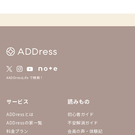
にリセットし、翌朝は朝湯でシャキッと一日
を始める。 ホテル、ゲストハウス、戸建
て。多様なスタイルの「温泉付き拠点」が、
あなたを迎え入れてくれます。
#ADDressLife で検索！
サービス
読みもの
ADDressとは
初心者ガイド
ADDressの家一覧
不安解消ガイド
料金プラン
会員の声・体験記