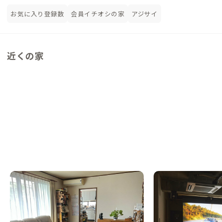
お気に入り登録数
会員イチオシの家
アジサイ
近くの家
北上A邸
秋田C邸
NEW
岩手県
戸建て
秋田県
ゲストハウス
【スキー場へシャトルバスあり！】青春時代
【まるっと貸切専用】
がよみがえる？野球好き歓迎の家
で仕事時間、ホームシ