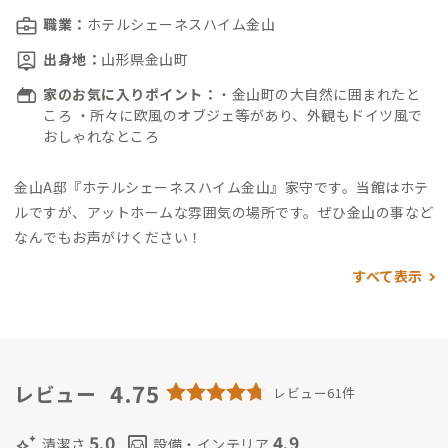
職業：
ホテルシェーネスハイム金山
出身地：
山形県金山町
家のお気に入りポイント：
・金山町の大自然に囲まれたと
ころ ・所々に欧風のオブジェ等があり、外観もドイツ風で
おしゃれなところ
金山A邸『ホテルシェーネスハイム金山』家守です。
当館はホテ
ルですが、アットホームな雰囲気の場所です。
ぜひ金山の事など
なんでもお声がけください！
すべて表示
4.75
レビュー
レビュー61件
5.0
4.9
auto_awesome
living
清潔さ
設備・インテリア