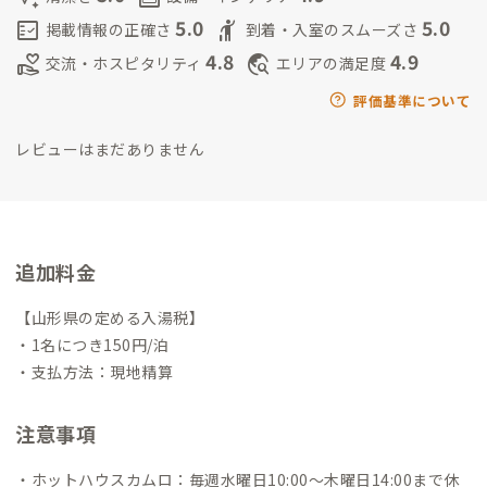
5.0
5.0
fact_check
hail
掲載情報の正確さ
到着・入室のスムーズさ
4.8
4.9
volunteer_activism
travel_explore
交流・ホスピタリティ
エリアの満足度
評価基準について
レビューはまだありません
追加料金
【山形県の定める入湯税】
・1名につき150円/泊
・支払方法：現地精算
注意事項
・ホットハウスカムロ：毎週水曜日10:00～木曜日14:00まで休