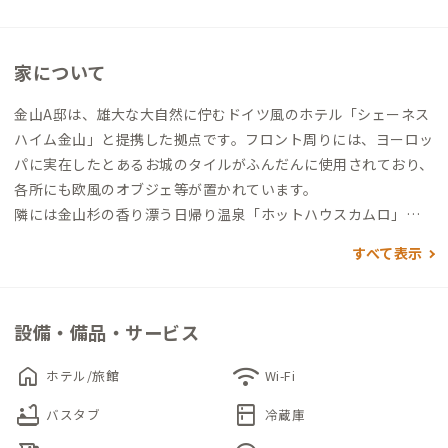
家について
金山A邸は、雄大な大自然に佇むドイツ風のホテル「シェーネス
ハイム金山」と提携した拠点です。フロント周りには、ヨーロッ
パに実在したとあるお城のタイルがふんだんに使用されており、
各所にも欧風のオブジェ等が置かれています。
隣には金山杉の香り漂う日帰り温泉「ホットハウスカムロ」が
隣接しており、渡り廊下で繋がっていますので、ご宿泊の方もご
すべて表示
利用できます。
設備・備品・サービス
home
wifi
ホテル/旅館
Wi-Fi
bathtub
kitchen
バスタブ
冷蔵庫