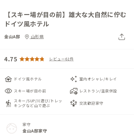
【スキー場が目の前】雄大な大自然に佇む
ドイツ風ホテル
金山A邸
山形県
4.75
レビュー61件
family_home
auto_awesome
ドイツ風ホテル
室内オシャレ/キレイ
visibility
add_home_work
スキー場が目の前
レストラン/温泉併設
スキー/SUP/川遊び/トレッ
hiking
person_play
交流歓迎家守
キングなど山で遊ぶ
家守
金山A邸家守