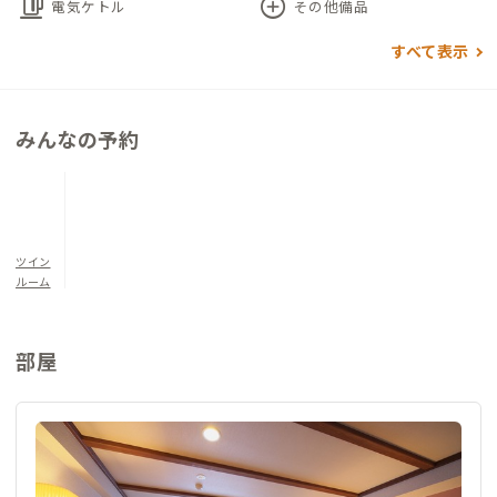
kettle
add_circle
電気ケトル
その他備品
すべて表示
みんなの予約
ツイン
ルーム
部屋