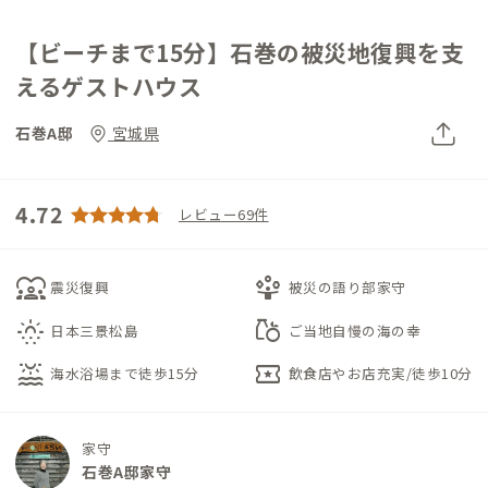
【ビーチまで15分】石巻の被災地復興を支
えるゲストハウス
石巻A邸
宮城県
4.72
レビュー69件
diversity_1
person_play
震災復興
被災の語り部家守
sunny_snowing
grocery
日本三景松島
ご当地自慢の海の幸
water_lux
local_activity
海水浴場まで徒歩15分
飲食店やお店充実/徒歩10分
家守
石巻A邸家守