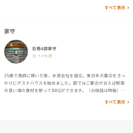
ミニストップ）
すべて表示
家守
石巻A邸家守
その他
25歳で漁師に嫁いだ後、水産会社を設立。
東日本大震災をきっ
かけにゲストハウスを始めました。
庭ではご都合が合えば鮮度
の良い海の食材を使ってBBQができます。（お値段は時価）
釣
りをしたい方がいましたら、事前にご相談ください。
拠点から
すべて表示
は歩いて海に行け、山が見え、食が美味しい自然豊かなとてもよ
いところです。
気仙沼や松島も近いですので、是非石巻にお越し
くださいね。
そしてパソコン関係の知識は乏しいので、困ってる
際はお助け下さい。
どうぞよろしくお願いいたします。
▼ ゲス