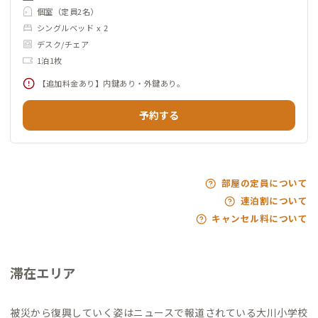
個室（定員2名）
シングルベッド x 2
デスク/チェア
1泊1枚
【追加料金あり】内鍵あり・外鍵あり。
予約する
部屋の定員について
連泊割について
キャンセル料について
滞在エリア
被災から復興していく姿はニュースで報道されている大川小学校