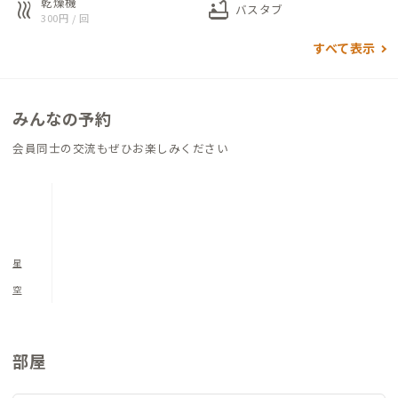
乾燥機
heat
bathtub
バスタブ
300円 / 回
すべて表示
みんなの予約
会員同士の交流もぜひお楽しみください
星
空
部屋