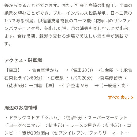
等から見ることができます。また、牡鹿半島鯨の街鮎川、半島の
絶景を望むことができ、ブルーインパルス松島基地、日本三景の
1つである松島、伊達藩支倉常長のローマ慶弔使節団のサンファ
ンバウチェスタ号、船出した港、月の浦等も楽しむことが出来
ます。食は黒潮、親潮の交わる漁場で美味しい海の幸が満載で
す。
アクセス・駐車場
【電車】 ・仙台空港から →（電車30分）→仙台駅→（JR仙
石東北ライン60分）→ 石巻駅→（バス20分）→筒場停留所→
（徒歩5分）→到着 【車】 ・仙台空港から →（一般道・高速
道利用約70分）→到着 ・仙台駅から →（一般道・高速道利用
すべて表示
約70分）→到着 ※仙台空港、仙台駅、石巻周辺にてトヨタレン
周辺のお店情報
タカーやニッポンレンタカーなど、レンタカー会社が各社ありま
す。お車での移動を検討されている方は参考にしてください。
・ドラッグストア「ツルハ」：徒歩5分 ・スーパーマーケット
「ヨークベニマル」：徒歩7分 ・ラーメン屋さん：徒歩5分 ・コ
ンビニ：徒歩10分圏内（セブンイレブン、ファミリーマート、