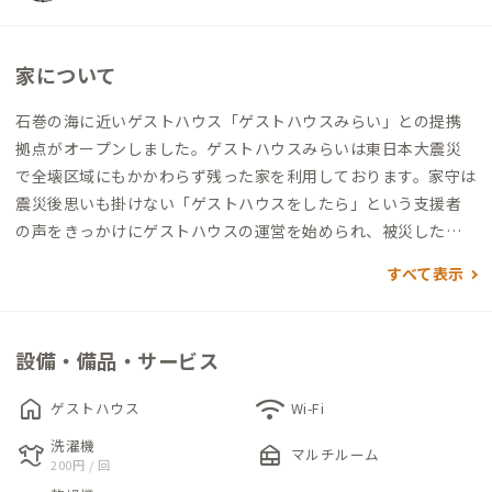
家について
石巻の海に近いゲストハウス「ゲストハウスみらい」との提携
拠点がオープンしました。ゲストハウスみらいは東日本大震災
で全壊区域にもかかわらず残った家を利用しております。家守は
震災後思いも掛けない「ゲストハウスをしたら」という支援者
の声をきっかけにゲストハウスの運営を始められ、被災した経
験の語り部としての役割も担っています。家の前には薬箱の庭と
すべて表示
名付けた雑木林が作られており、花、果実や様々な小鳥などを見
ることができ、四季折々の景色を楽しむことができます。
設備・備品・サービス
home
wifi
ゲストハウス
Wi-Fi
洗濯機
laundry
nest_multi_room
マルチルーム
200円 / 回