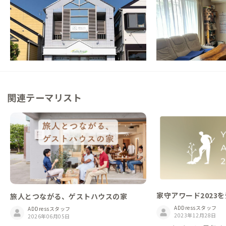
福島県
ゲストハウス
岩手県
戸建て
【駅徒歩9分】町も海もアクセス抜群！潮風
【スキー場へシャトル
が心地よい家
がよみがえる？野球好
この家からの距離 78km
この家からの距離 97km
関連テーマリスト
家守アワード2023
旅人とつながる、ゲストハウスの家
ADDressスタッフ
ADDressスタッフ
2023年12月28日
2026年06月05日