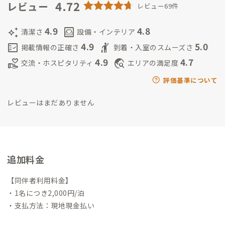
トハウスみらいについて ▼
4.72
2011年3月11日に東日本大震災が起
レビュー
レビュー69件
き、石巻市においても多くの方々が被災されました。現在に至る
まで、日本中、また、世界中から復旧・復興・取材・研究に関わ
4.9
4.8
auto_awesome
living
清潔さ
設備・インテリア
る方々のご協力を得て、石巻は一歩ずつ、元のふるさと、その先
4.9
5.0
fact_check
hail
掲載情報の正確さ
到着・入室のスムーズさ
へと前を向いて進んでおります。
中でも、個人ボランティア、大
4.9
4.7
volunteer_activism
travel_explore
交流・ホスピタリティ
エリアの満足度
学の研究者の方々向けの施設として、ご利用いただける場を提供
したいと思い至りました。震災・津波により被災したこの地域
評価基準について
におきましても、石巻市民、また私自身を含め、皆が前を向い
レビューはまだありません
て進めるように「みらい」と名前を付けました。
追加料金
【同伴者利用料金】
・1名につき2,000円/泊
・支払方法：現地現金払い