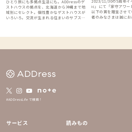
2023/11/30の5周年イ
ひとり旅にも多拠点生活にも。ADDressのゲ
ic」にて「家守アワー
ストハウスの拠点を、北海道から沖縄まで地
以下の賞を贈呈させて
域別にセレクト。個性豊かなゲストハウスが
者のみなさまは誠にお
いろいろ。交流が生まれる住まいのサブスク
本アワードは、会員・
で、旅するように暮らす拠点が見つかりま
からおすすめしたい家
す。
によって選定された家にな
れた家には、各家のト
ゴールド・シルバー・
ッジが掲載されていま
家・家守さんが受賞さ
り、次の訪れたい家を
い！ 【1.賞一覧】 ・全国優秀賞 ※ゴール
ド・バッジ ・エリア
ジ ・入賞 ※ブロンズ
考方法】 ・2023年11
アンケート募集 【3.選考基準】 ・全国優秀
賞 ：得票数上位5件
：エリア別の得票数
#ADDressLife で検索！
（同得票数の場合は
：全エリアをまたぎ
家を選出 【4.家守アワード2023とは？】 htt
ps://addresslove.not
サービス
読みもの
ba98104b80a959d387