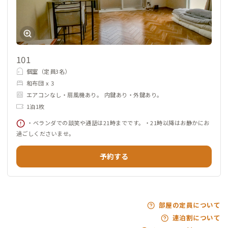
101
個室（定員3名）
和布団 x 3
エアコンなし・扇風機あり。 内鍵あり・外鍵あり。
1泊1枚
・ベランダでの談笑や通話は21時までです。・21時以降はお静かにお
過ごしくださいませ。
予約する
部屋の定員について
連泊割について