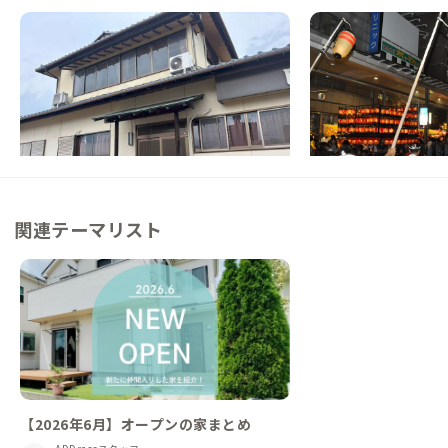
郡山A邸
郡山B邸
NEW
福島県
戸建て
福島県
ゲストハウス
【郡山駅徒歩14分】2部屋予約での団体利用
【郡山駅徒歩14分】
におすすめ！川辺の景観と商店街の魅力を味
ス。駅前散策とご当地
わう家
この家からの距離 3km
この家からの距離 3km
関連テーマリスト
【2026年6月】オープンの家まとめ