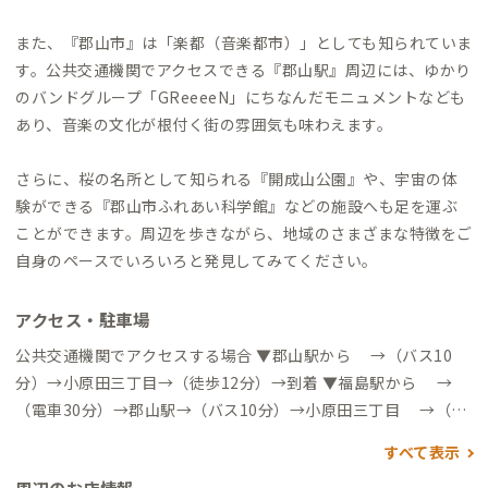
また、『郡山市』は「楽都（音楽都市）」としても知られていま
す。公共交通機関でアクセスできる『郡山駅』周辺には、ゆかり
のバンドグループ「GReeeeN」にちなんだモニュメントなども
あり、音楽の文化が根付く街の雰囲気も味わえます。
さらに、桜の名所として知られる『開成山公園』や、宇宙の体
験ができる『郡山市ふれあい科学館』などの施設へも足を運ぶ
ことができます。周辺を歩きながら、地域のさまざまな特徴をご
自身のペースでいろいろと発見してみてください。
アクセス・駐車場
公共交通機関でアクセスする場合 ▼郡山駅から →（バス10
分）→小原田三丁目→（徒歩12分）→到着 ▼福島駅から →
（電車30分）→郡山駅→（バス10分）→小原田三丁目 →（徒
歩1分）→到着 ▼仙台駅から →（新幹線40分）→郡山駅→
すべて表示
（バス10分）→小原田三丁目 →（徒歩1分）→到着 自動車で