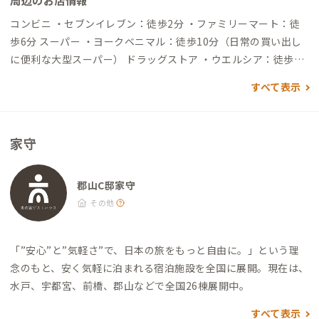
周辺のお店情報
アクセスする場合 ▼郡山駅から →（一般道10分）→到着 ▼福
島駅から →（高速40分）→郡山中央スマートIC→（一般道20
コンビニ ・セブンイレブン：徒歩2分 ・ファミリーマート：徒
分）→到着
歩6分 スーパー ・ヨークベニマル：徒歩10分（日常の買い出し
に便利な大型スーパー） ドラッグストア ・ウエルシア：徒歩4
分 飲食店 ・CAFE Sweet hot：徒歩4分（ランチやカフェタイム
すべて表示
に利用できる落ち着いたカフェ） ガソリンスタンド ・apollost
ation：車で2分 その他 ・『香久山神社』：徒歩12分（日々の散
策やリフレッシュに適した神社） ・『開成山公園』：車で15分
家守
（自然を感じながら散歩ができる公園） ・『猪苗代湖』：車で5
5分（休日のお出かけや観光に適したスポット）
郡山C邸家守
その他
「”安心”と”気軽さ”で、日本の旅をもっと自由に。」という理
念のもと、安く気軽に泊まれる宿泊施設を全国に展開。現在は、
水戸、宇都宮、前橋、郡山などで全国26棟展開中。
すべて表示