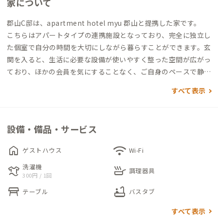
家について
郡山C邸は、apartment hotel myu 郡山と提携した家です。
こちらはアパートタイプの連携施設となっており、完全に独立し
た個室で自分の時間を大切にしながら暮らすことができます。玄
関を入ると、生活に必要な設備が使いやすく整った空間が広がっ
ており、ほかの会員を気にすることなく、ご自身のペースで静か
に滞在できることが特徴です。
すべて表示
室内にはバスやトイレなどの水回りが完備されているため、長
期間の滞在でもまるでご自宅のようにリラックスして住むこと
設備・備品・サービス
ができます。
home
wifi
ゲストハウス
Wi-Fi
家のある『郡山市』の『小原田（おはらだ）』周辺は、閑静な
洗濯機
laundry
skillet
住宅街となっており、日々の散策にも適しています。徒歩圏内に
調理器具
300円 / 1回
は、ゆっくりと過ごせるカフェのほか、ファミリーマートやセ
table_restaurant
bathtub
テーブル
バスタブ
ブンイレブンといったコンビニエンスストアがあり、毎日の買い
出しや食事にも困りません。
すべて表示