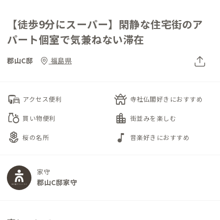
【徒歩9分にスーパー】閑静な住宅街のア
パート個室で気兼ねない滞在
郡山C邸
福島県
commute
temple_buddhist
アクセス便利
寺社仏閣好きにおすすめ
grocery
location_city
買い物便利
街並みを楽しむ
local_florist
music_note
桜の名所
音楽好きにおすすめ
家守
郡山C邸家守