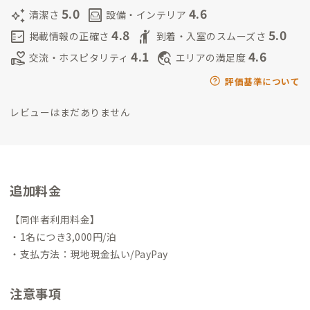
5.0
4.6
auto_awesome
living
清潔さ
設備・インテリア
4.8
5.0
fact_check
hail
掲載情報の正確さ
到着・入室のスムーズさ
4.1
4.6
volunteer_activism
travel_explore
交流・ホスピタリティ
エリアの満足度
評価基準について
レビューはまだありません
追加料金
【同伴者利用料金】
・1名につき3,000円/泊
・支払方法：現地現金払い/PayPay
注意事項