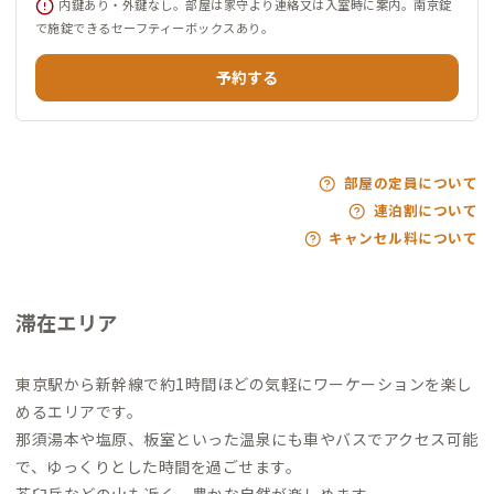
内鍵あり・外鍵なし。部屋は家守より連絡又は入室時に案内。南京錠
で施錠できるセーフティーボックスあり。
予約する
部屋の定員について
連泊割について
キャンセル料について
滞在エリア
東京駅から新幹線で約1時間ほどの気軽にワーケーションを楽し
めるエリアです。
那須湯本や塩原、板室といった温泉にも車やバスでアクセス可能
で、ゆっくりとした時間を過ごせます。
茶臼岳などの山も近く、豊かな自然が楽しめます。