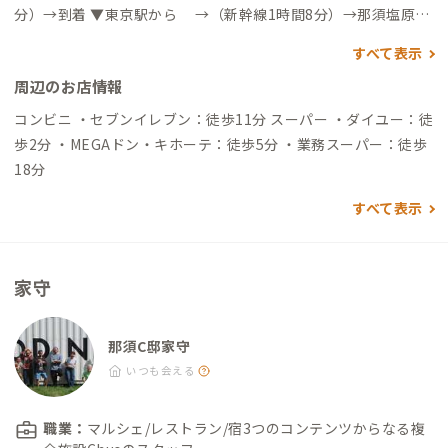
分）→到着 ▼東京駅から →（新幹線1時間8分）→那須塩原駅
→（電車5分）→黒磯駅→（徒歩14分）→到着 自動車でアクセ
すべて表示
スする場合 ▼東京駅から →（東北自動車道2時間4分）→黒
周辺のお店情報
磯・板室IC→（一般道14分）→到着 ▼那須塩原駅から →（一
般道15分）→到着
コンビニ ・セブンイレブン：徒歩11分 スーパー ・ダイユー：徒
歩2分 ・MEGAドン・キホーテ：徒歩5分 ・業務スーパー：徒歩
18分
すべて表示
家守
那須C邸家守
いつも会える
職業：
マルシェ/レストラン/宿3つのコンテンツからなる複