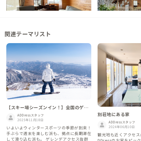
この家からの距離 1km
この家からの距離 12km
関連テーマリスト
【スキー場シーズンイン！】全国のゲレ
ンデに近い家
別荘地にある家
ADDressスタッフ
2025年11月18日
ADDressスタッフ
2024年06月10日
いよいよウィンタースポーツの季節が到来！
手ぶらで週末を楽しむ派も、拠点に長期滞在
観光地も近くアクセス
して滑り込む派も。 ゲレンデアクセス抜群
DDressのお家をピ