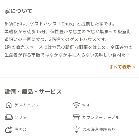
家について
那須C邸は、ゲストハウス「Chus」と提携した家です。
黒磯駅から徒歩15分。個性豊かな店主のお店が集まった板室街
道沿いの一画に立つ、3階建てのゲストハウスです。
1階の直売スペースでは地元の新鮮な野菜をはじめ、全国各地の
生産者が作る市販ではなかなか手に入らない美味しい食材たち
が購入できます。カフェも併設しており、滞在者はコワーキング
すべて表示
スペースとして利用することも可能です。
さまざまな文化が融合し、その文化を楽しみながら生活できる
環境です。
設備・備品・サービス
home
wifi
ゲストハウス
Wi-Fi
chair
table_restaurant
ソファ
カウンターテーブル
soap
sprinkler
洗面台
温水洗浄便座あり