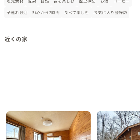
地元食材
温泉
自然
春を楽しむ
歴史探訪
お酒
コーヒー
子連れ歓迎
都心から2時間
食べて楽しむ
お気に入り登録数
近くの家
那須B邸
那須D邸
栃木県
戸建て
栃木県
戸建て
【北関東の別荘/リゾート地】那須の別荘
【まるっと貸切専用】
地、生活も観光も便利な家
半、犬も同伴可能な家