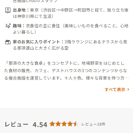
合施設Chusのスタッフ
出身地：
東京（渋谷区→中野区→町田市と経て、独り立ち後
は神奈川県にて生活）
趣味：
衣食住の主に食住（美味しいものを食べること、心地
よい暮らし）
家のお気に入りポイント：
3階ラウンジにあるテラスから見
る那須連山と大きく広がる空
「那須の大きな食卓」をコンセプトに、地場野菜をはじめとし
た食材の販売、カフェ、ゲストハウスの3つのコンテンツからな
る複合施設を運営しています。
十人十色、様々な背景を持つ方々
との出会いを楽しみに、また来たいと思っていただけるよう
すべて表示
な、家づくり、地域のお伝えなどができたらと思っています。
4.54
レビュー
レビュー28件