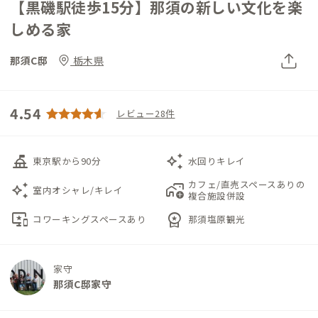
【黒磯駅徒歩15分】那須の新しい文化を楽
しめる家
那須C邸
栃木県
4.54
レビュー28件
things_to_do
auto_awesome
東京駅から90分
水回りキレイ
カフェ/直売スペースありの
auto_awesome
add_home_work
室内オシャレ/キレイ
複合施設併設
important_devices
workspace_premium
コワーキングスペースあり
那須塩原観光
家守
那須C邸家守