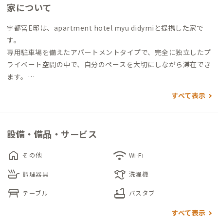
家について
宇都宮E邸は、apartment hotel myu didymiと提携した家で
す。
専用駐車場を備えたアパートメントタイプで、完全に独立したプ
ライベート空間の中で、自分のペースを大切にしながら滞在でき
ます。
すべて表示
玄関を入ると、リビングスペースと個室がゆるやかにつながる構
成となっており、日中はリビングでくつろぎ、夜は個室で落ち着
いて過ごすといった暮らし方ができます。家族や友人同士での滞
設備・備品・サービス
在にも対応しています。
キッチンには冷蔵庫やガスコンロ、電子レンジに加え、調理器
home
wifi
その他
Wi-Fi
具や食器類もそろっており、日常的な自炊が可能です。徒歩1分
skillet
laundry
の場所にコンビニがあり、少し足を延ばせばスーパーも利用でき
調理器具
洗濯機
るため、無理のない生活リズムを保てます。
table_restaurant
bathtub
テーブル
バスタブ
無料Wi-Fiとエアコンを備え、室内はシンプルで清潔感のあるつ
すべて表示