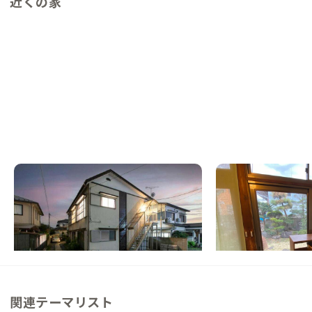
近くの家
宇都宮F邸
宇都宮C邸
栃木県
その他
栃木県
シェアハウス
【まるっと貸切専用】暮らしにちょうどいい
【東京駅から60分】
宇都宮のアパートメントの家
上げたいオーナーの和
この家からの距離 0km
この家からの距離 0km
関連テーマリスト