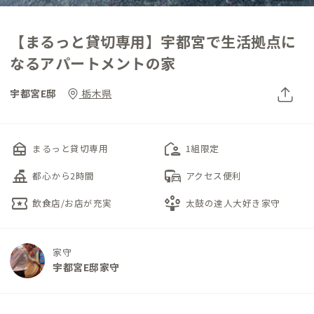
【まるっと貸切専用】宇都宮で生活拠点に
なるアパートメントの家
宇都宮E邸
栃木県
nest_multi_room
location_away
まるっと貸切専用
1組限定
things_to_do
commute
都心から2時間
アクセス便利
local_activity
person_play
飲食店/お店が充実
太鼓の達人大好き家守
家守
宇都宮E邸家守