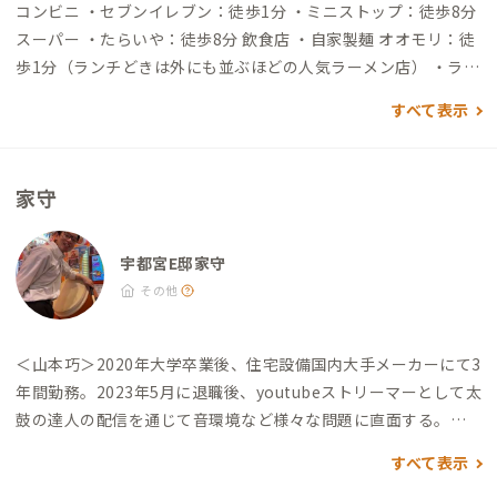
コンビニ ・セブンイレブン：徒歩1分 ・ミニストップ：徒歩8分
スーパー ・たらいや：徒歩8分 飲食店 ・自家製麺 オオモリ：徒
歩1分（ランチどきは外にも並ぶほどの人気ラーメン店） ・ラー
メン クマジロウ：徒歩3分（二郎インスパ系） ・仲ちゃん：徒
すべて表示
歩3分（コスパの良い、地元で人気な居酒屋） ・BOON アドベン
チャーダイニング：徒歩5分（モダン居酒屋レストラン）
家守
宇都宮E邸家守
その他
＜山本巧＞
2020年大学卒業後、住宅設備国内大手メーカーにて3
年間勤務。2023年5月に退職後、youtubeストリーマーとして太
鼓の達人の配信を通じて音環境など様々な問題に直面する。
問
題解決の結論として出たのは、自分でコンセプトゲストハウス
すべて表示
を作りそこで太鼓の達人をやること。
これが動機となり、株式会