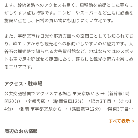
ます。幹線道路へのアクセスも良く、車移動を前提とした暮らし
がしやすい点も特徴です。コンビニやスーパーなど生活に必要な
施設が点在し、日常の買い物にも困りにくい立地です。
また、宇都宮市は日光や那須方面への玄関口としても知られてお
り、峰エリアからも観光地への移動がしやすいのが魅力です。大
谷石の採掘跡で知られる大谷資料館など、地域ならではのスポッ
トも車で足を延ばせる範囲にあり、暮らしと観光の両方を楽しめ
るエリアです。
アクセス・駐車場
公共交通機関でアクセスする場合 ▼東京駅から →（新幹線1時
間20分）→宇都宮駅→（路面電車12分）→陽東3丁目→（徒歩1
4分）→到着 ▼宇都宮駅から →（路面電車12分）→陽東3丁目→
（徒歩14分）→到着 自動車でアクセスする場合 ▼宇都宮駅から
すべて表示
→（一般道10分）→到着
周辺のお店情報