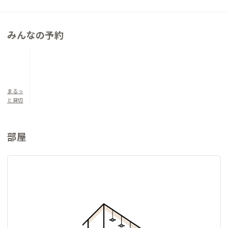
くりです。車での移動を前提とする会員にとっても使いやすく、
宇都宮市内を拠点に落ち着いた暮らしを実現できる家です。
みんなの予約
▼寝室について
洋室1 和布団×1 定員1名
和室1 和布団×1 定員1名
まるっ
と貸切
部屋