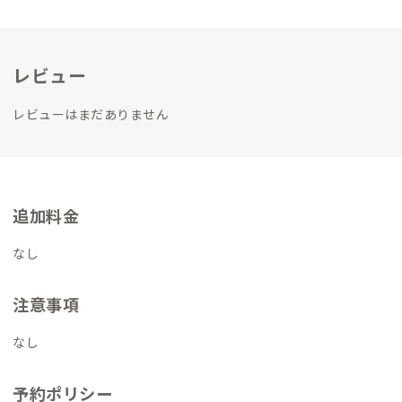
社Kinoie Guesthouseの宇都宮、小山マネージャーとして今年6
月から勤務。
現在も日々勉強しながら邁進中。
レビュー
レビューはまだありません
追加料金
なし
注意事項
なし
予約ポリシー