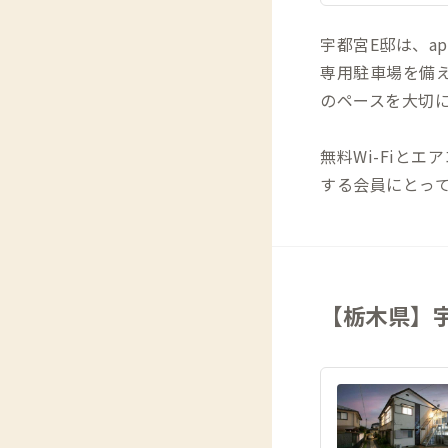
宇都宮E邸は、apar
専用駐車場を備
のペースを大切
無料Wi-Fiと
する会員にとっ
【栃木県】