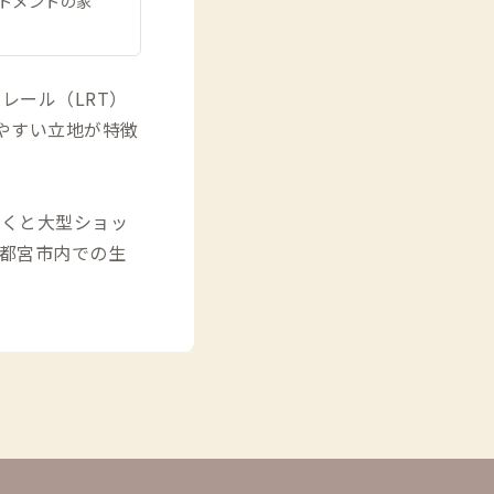
トメントの家
トレール（LRT）
やすい立地が特徴
歩くと大型ショッ
都宮市内での生