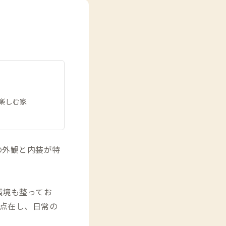
楽しむ家
の外観と内装が特
環境も整ってお
点在し、日常の