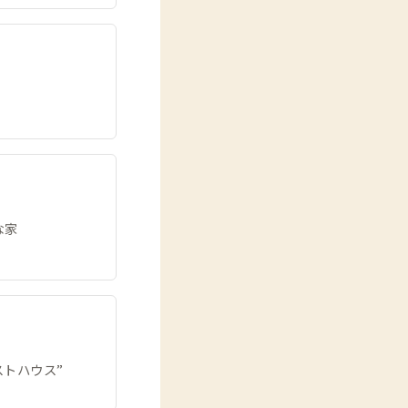
な家
トハウス”