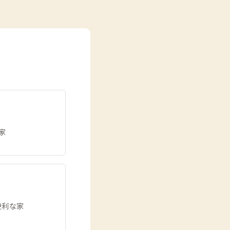
家
便利な家