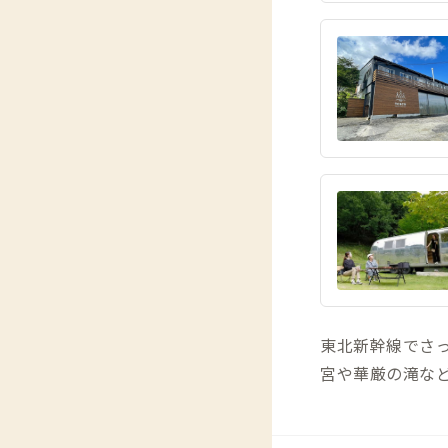
東北新幹線でさ
宮や華厳の滝な