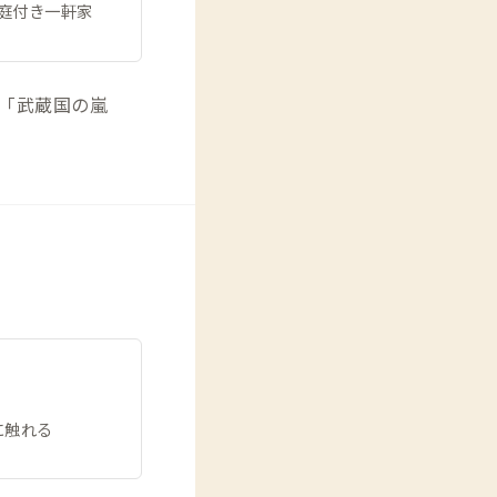
庭付き一軒家
、「武蔵国の嵐
に触れる