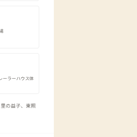
場
レーラーハウス体
の里の益子、東照