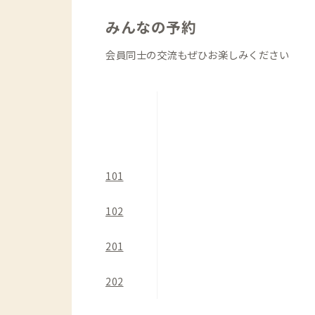
各個室にはデスク&チェアが完備されて
（101のみ座卓&座布団）
みんなの予約
会員同士の交流もぜひお楽しみください
注意点として、古い建物であるため、2
い。島根県立大学、ADDress津和野
101
102
201
202