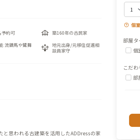
個
foundation
名予約可
築160年の古民家
部屋タ
能 流鏑馬や鷺舞
地元出身/元移住促進相
person_play
個
談員家守
こだわ
部
と思われる古建築を活用したADDressの家