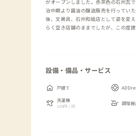
がオープンしました。赤茶色の石州瓦で
治中期より醤油の醸造販売を行っていた
後、文房具、石州和紙店として姿を変え
らく空き店舗のままでしたが、この度建
思いから修復が行われ、和モダンな空間へ
家としてだけでなく、1Fには島根県立大学
など、他の家にはない特徴もあります。
設備・備品・サービス
通りに面した玄関土間は、備え付けのテ
数が一緒に過ごせる開かれた空間です。
home
す。
戸建て
ADDr
キッチンには業務用コンロやオーブンが
洗濯機
laundry
skillet
調理器
しています。作業台兼ダイニングテーブ
100円 / 回
室（シャワー室含む）は二か所あるので
イントです。