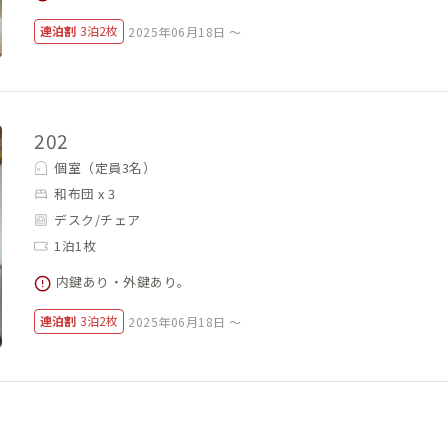
連泊割
3泊2枚
2025年06月18日 ～
202
個室（定員3名）
和布団 x 3
デスク/チェア
1泊1枚
内鍵あり・外鍵あり。
連泊割
3泊2枚
2025年06月18日 ～