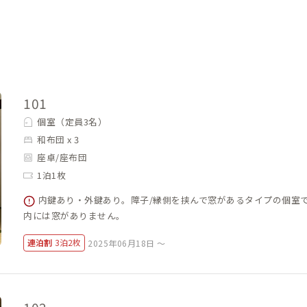
101
個室（定員3名）
和布団 x 3
座卓/座布団
1泊1枚
内鍵あり・外鍵あり。障子/縁側を挟んで窓があるタイプの個室
内には窓がありません。
連泊割
3泊2枚
2025年06月18日 ～