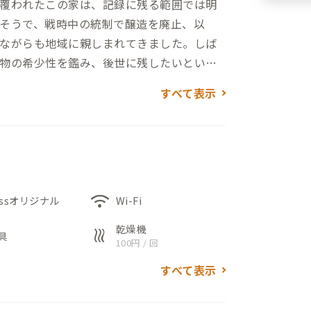
覆われたこの家は、記録に残る範囲では明
そうで、戦時中の統制で醸造を廃止、以
ながらも地域に親しまれてきました。しば
物の希少性を鑑み、後世に残したいという
と生まれ変わりました。またADDressの
すべて表示
やADDressのサテライトオフィスが入る
ーブルや床の段差に腰掛けることで、大人
奥には和室があり、趣ある空間が広がりま
wifi
essオリジナル
Wi-Fi
備えつけられており、本格的な料理にも適
乾燥機
heat
具
ルは大勢での食事も可能にします。WC、浴
100円 / 回
待ち時間も少なく利用できるのも嬉しいポ
すべて表示