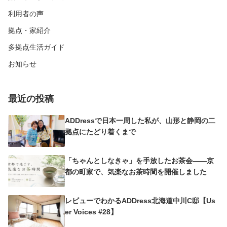
利用者の声
拠点・家紹介
多拠点生活ガイド
お知らせ
最近の投稿
ADDressで日本一周した私が、山形と静岡の二
拠点にたどり着くまで
「ちゃんとしなきゃ」を手放したお茶会——京
都の町家で、気楽なお茶時間を開催しました
レビューでわかるADDress北海道中川C邸【Us
er Voices #28】