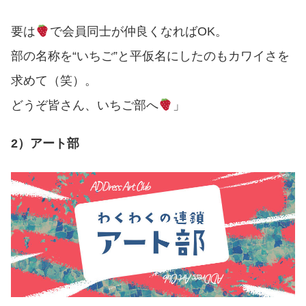
要は
で会員同士が仲良くなれば
OK
。
部の名称を
“
いちご
”
と平仮名にしたのもカワイさを
求めて（笑）。
どうぞ皆さん、いちご部へ
」
2）アート部