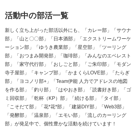
活動中の部活一覧
新しく立ち上がった部活以外にも、「カレー部」「サウナ
部」「山と〇〇部」「日本酒部」「エクストリームワーケ
ーション部」「ゆうき農業部」「星空部」「ツーリング
部」「おつまみ開発部」「珈琲部」「みんなのエベレスト
部」「家守代行部」「おしごと部」「ご朱印部」「モダン
寺子屋部」「キャンプ部」「かまくらLOVE部」「たらぎ
部」「ヨコノリ部+」「Team伊能 人力でアドレスの地図
を作る部」「釣り部」「はやおき部」「読書好き部」「ゴ
ミ回収部」「乾杯（KP）部」「続ける部」「タイ部」
「こそだて部」「花*花*部」「建築DIY部」「Web3部」
「発酵部」「温泉部」「エモい部」「流しのカーリング
部」が発足中で、個性豊かな活動を続けています！