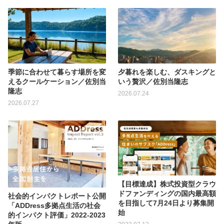
季節に合わせて暮らす場所を変
夕暮れを楽しむ、ダスキングと
えるクールケーション／佐別当
いう贅沢／佐別当隆志
隆志
2026.07.24
2026.07.27
【目標達成】株式投資型クラウ
ドファンディングの国内最高額
社会的インパクトレポート公開
を目指して7月24日より募集開
「ADDress多拠点生活の社会
始
的インパクト評価」2022-2023