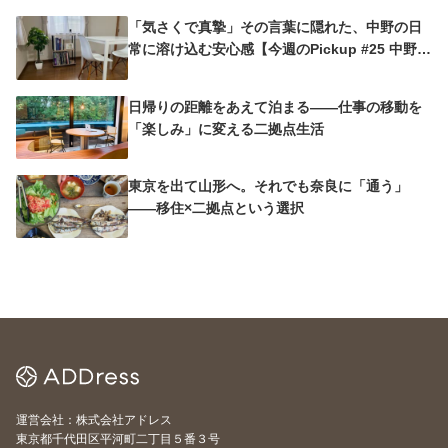
「気さくで真摯」その言葉に隠れた、中野の日
常に溶け込む安心感【今週のPickup #25 中野沼
袋A邸】
日帰りの距離をあえて泊まる——仕事の移動を
「楽しみ」に変える二拠点生活
東京を出て山形へ。それでも奈良に「通う」
——移住×二拠点という選択
運営会社：株式会社アドレス
東京都千代田区平河町二丁目５番３号