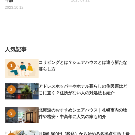
年版
2023.07.12
2023.10.12
人気記事
コリビングとは？シェアハウスとは違う新たな
1
暮らし方
アドレスホッパーやホテル暮らしの住民票はど
2
こに置く？住所がない人の対処法も紹介
北海道のおすすめシェアハウス｜札幌市内の物
3
件や格安・中高年に人気の家も紹介
月額9,800円（税込）から始める多拠点生活！費