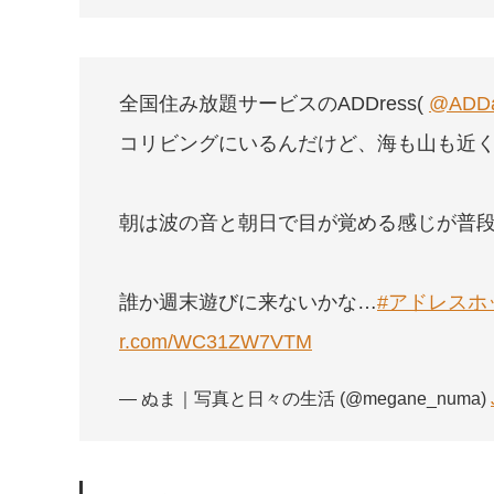
全国住み放題サービスのADDress(
@ADDa
コリビングにいるんだけど、海も山も近
朝は波の音と朝日で目が覚める感じが普
誰か週末遊びに来ないかな…
#アドレスホ
r.com/WC31ZW7VTM
— ぬま｜写真と日々の生活 (@megane_numa)