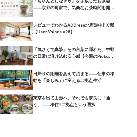
「ちゃんとしなきゃ」を手放したお茶会
——京都の町家で、気楽なお茶時間を開催
しました
レビューでわかるADDress北海道中川C邸
【User Voices #28】
「気さくで真摯」その言葉に隠れた、中野
の日常に溶け込む安心感【今週のPickup
#25 中野沼袋A邸】
日帰りの距離をあえて泊まる——仕事の移
動を「楽しみ」に変える二拠点生活
東京を出て山形へ。それでも奈良に「通
う」——移住×二拠点という選択