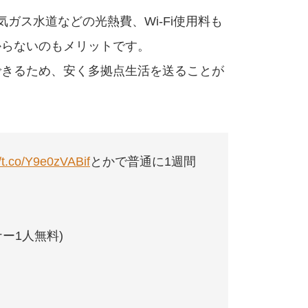
ガス水道などの光熱費、Wi-Fi使用料も
からないのもメリットです。
できるため、安く多拠点生活を送ることが
//t.co/Y9e0zVABif
とかで普通に1週間
ナー1人無料)