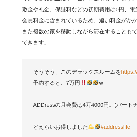
敷金や礼金、保証料などの初期費用は0円、電気
会員料金に含まれているため、追加料金がか
また複数の家を移動しながら滞在することも
できます。
そうそう、このデラックスルームを
https:
予約すると、7万円
w
ADDressの月会費は4万4000円。(パート
どえらいお得しました
#addresslife