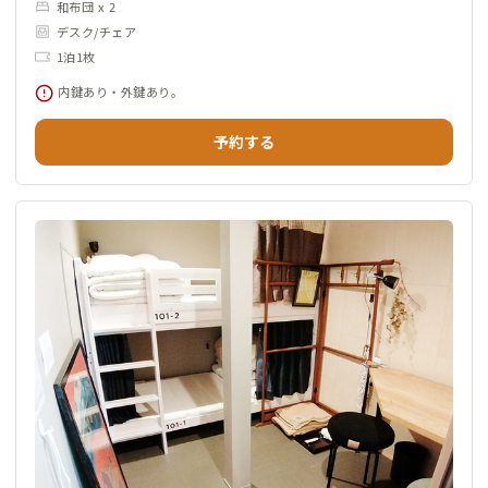
和布団 x 2
デスク/チェア
1泊1枚
内鍵あり・外鍵あり。
予約する