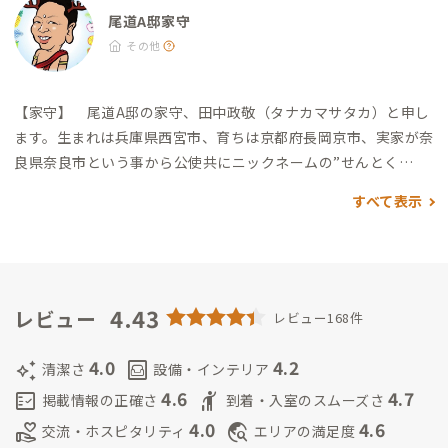
尾道A邸家守
その他
【家守】
尾道A邸の家守、田中政敬（タナカマサタカ）と申し
ます。
生まれは兵庫県西宮市、育ちは京都府長岡京市、実家が奈
良県奈良市という事から公使共にニックネームの”せんとく
ん”で呼ばれる事が多いです。お会いした時にはお気軽に”せんと
すべて表示
くん”とお呼び下さい。
現在隣の三原市在住でリモートワーク
をしています。時間がある時はお越し頂いた皆さんを尾道及びし
まなみ海道など地域をご案内しながら、皆さんと交流出来れば
と思いますのでどうぞ宜しくお願い致します。
4.43
レビュー
レビュー168件
4.0
4.2
auto_awesome
living
清潔さ
設備・インテリア
4.6
4.7
fact_check
hail
掲載情報の正確さ
到着・入室のスムーズさ
4.0
4.6
volunteer_activism
travel_explore
交流・ホスピタリティ
エリアの満足度