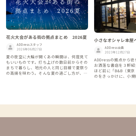
花火大会がある街の拠点まとめ 2026夏
小さなオシャレ本屋
ADDressスタッフ
ADDress会員
2026年06月27日
2023年12月27日
夏の夜空に大輪が開くあの瞬間は、何度見て
ADDressの拠点か
もいいものです。打ち上げの数日前からその
お洒落な書店を３軒紹介
まちで暮らし、地元の人と同じ目線で夏祭り
ほど前に「B&B（東
の高揚を味わう。そんな夏の過ごし方が、A
のをきっかけに、小規
DDressなら叶います。2026年7〜8月に花火
ェ巡りを趣味の一つに
大会が行われる市町村にあるADDressの家
みなさんが旅先の本屋
を、北から南へ27か所ご紹介します。 ※開
間を過ごす助けになれ
催日・内容は変更となる場合があります。お
出かけ前に各大会の公式情報をご確認くださ
い。