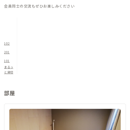
会員同士の交流もぜひお楽しみください
102
201
101
まるっ
と貸切
部屋