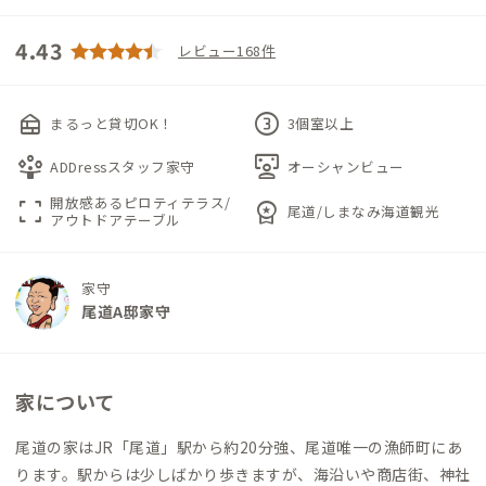
4.43
レビュー168件
nest_multi_room
counter_3
まるっと貸切OK！
3個室以上
person_play
interactive_space
ADDressスタッフ家守
オーシャンビュー
開放感あるピロティテラス/
fullscreen
workspace_premium
尾道/しまなみ海道観光
アウトドアテーブル
家守
尾道A邸家守
家について
尾道の家はJR「尾道」駅から約20分強、尾道唯一の漁師町にあ
ります。駅からは少しばかり歩きますが、海沿いや商店街、神社