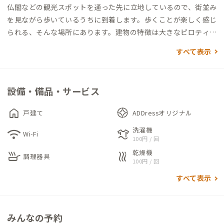
仏閣などの観光スポットを通った先に立地しているので、街並み
を見ながら歩いているうちに到着します。歩くことが楽しく感じ
られる、そんな場所にあります。建物の特徴は大きなピロティテ
ラスとアウトドアテーブル。ベンチに腰掛けて波音を聞きなが
すべて表示
らビールでも飲んでみようか、といった気分にさせられます。建
物の入り口は2つあります。共有リビングへは右側扉からお入り
ください。細く続く階段の先には、広々とした吹抜け空間と木
設備・備品・サービス
製の水平連続窓から一望できる尾道水道や漁師町の風景が広が
ります。窓を開ければ、少し粘りつく潮風とほのかな香りが港町
home
戸建て
ADDressオリジナル
にいることを感じさせられます。小上がりにある個室の引き戸を
洗濯機
wifi
laundry
閉めれば個室に早変わり。ロフトも予約個室です。この拠点の魅
Wi-Fi
100円 / 回
力は、早朝。漁船のエンジン音で目を覚まして縦型ブラインド
乾燥機
skillet
heat
調理器具
を開けてみれば、目の前に広がる朝焼けの海でウミネコたちの
100円 / 回
さえずりが聞こえます。一日の始まりに期待感を持たせてくれま
すべて表示
す。天気が良ければ、レンタサイクルでしまなみ街道を走ってい
てはいかがでしょうか。情緒あふれるこの地で、思い思いの時間
を過ごしてみてください。
みんなの予約