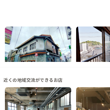
尾道E邸
尾道B邸
広島県
ゲストハウス
広島県
その他
【駅徒歩20分】アート×遊郭建築を体験で
【駅徒歩4分】シェア
きる宿
渡せる家
この家からの距離 0km
この家からの距離 1km
近くの地域交流ができるお店