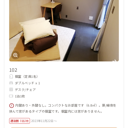
102
個室（定員1名）
ダブルベッド x 1
デスク/チェア
1泊1枚
内鍵あり・外鍵なし。コンパクトなお部屋です（6.8㎡）。扉/縁側を
挟んで窓があるタイプの個室です。個室内には窓がありません。
連泊割
3泊2枚
2023年11月22日 ～