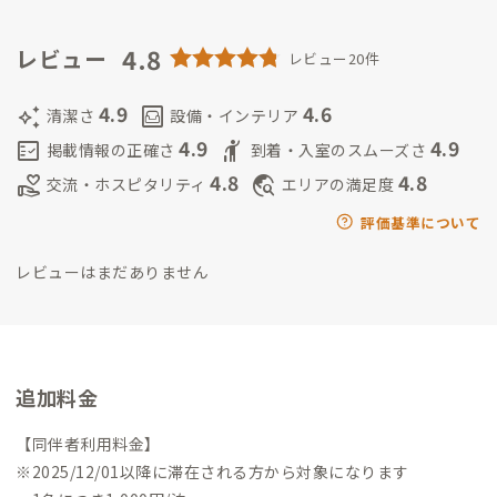
4.8
レビュー
レビュー20件
4.9
4.6
auto_awesome
living
清潔さ
設備・インテリア
4.9
4.9
fact_check
hail
掲載情報の正確さ
到着・入室のスムーズさ
4.8
4.8
volunteer_activism
travel_explore
交流・ホスピタリティ
エリアの満足度
評価基準について
レビューはまだありません
追加料金
【同伴者利用料金】
※2025/12/01以降に滞在される方から対象になります