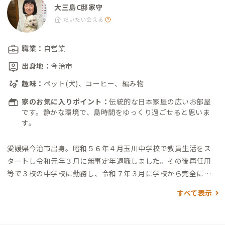
車3分 ・多々羅展望台：車5分 ・井上苺園：車5分 ・多々羅キャ
大三島C邸家守
ンプ場：車5分 ・大三島美術館：車11分 ・大山祇神社：車12分
だいたい会える
（四国随一のパワースポット） ・今治市立大三島図書館：車12
分 ・岩田健母と子のミュージアム：車17分 ・ところミュージア
職業：
自営業
ム大三島：車18分 ・伊東豊男建築ミュージアム：車19分
出身地：
今治市
趣味：
ペット(犬)、コーヒー、編み物
家のお気に入りポイント：
伝統的な日本家屋の広いお部屋
です。静かな環境で、島時間をゆっくり過ごせると思いま
す。
愛媛県今治市出身。
昭和５６年４月玉川中学校で教員生活をス
タートし令和元年３月に無事定年退職しました。その後再任用
等で３校の中学校に勤務し、令和７年３月に学校から完全に退
職しました。
この４月から家守として働くことがとても楽しみ
すべて表示
です。趣味はペットと編み物のです。人と接することが好きなの
で、家守で色々な人と出会えるのが楽しみです。