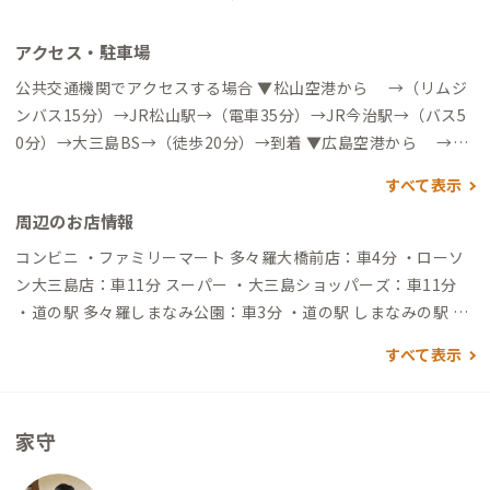
アクセス・駐車場
公共交通機関でアクセスする場合 ▼松山空港から →（リムジ
ンバス15分）→JR松山駅→（電車35分）→JR今治駅→（バス5
0分）→大三島BS→（徒歩20分）→到着 ▼広島空港から →
（バス65分）→福山駅→（バス30分）→大三島BS→（徒歩20
すべて表示
分）→到着 ▼松山市駅から →（今治・大三島行き特急バス12
周辺のお店情報
0分）→大三島BS→（徒歩20分）→到着 自動車でアクセスする
場合 ▼松山空港から →（一般道1時間）→今治IC→（高速道4
コンビニ ・ファミリーマート 多々羅大橋前店：車4分 ・ローソ
0分）→大三島IC→（一般道5分）→到着 ▼広島空港から →
ン大三島店：車11分 スーパー ・大三島ショッパーズ：車11分
（高速道55分）→大三島IC→（一般道５分）→到着
・道の駅 多々羅しまなみ公園：車3分 ・道の駅 しまなみの駅 御
島：車10分 ・ライフショップ大島店：車17分 ・JA今治立花 く
すべて表示
みあいマーケット郷店：車17分 ドラッグストア ・上浦ハート薬
局：車6分 飲食店 ・しまなみフレンチ Filer フィレール：車2分
・大三島ひとりマルシェ：車3分 ・WAKKA CAFE：車5分 ・Rai
家守
nbow Garden：車5分 ・雅楽：車5分 ・カエルベーカリー：車5
分 ・ピットイン：車6分 その他 ・サイクリストの聖地 記念碑：