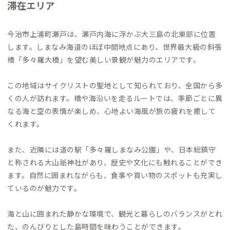
滞在エリア
今治市上浦町瀬戸は、瀬戸内海に浮かぶ大三島の北東部に位置
します。しまなみ海道のほぼ中間地点にあり、世界最大級の斜張
橋「多々羅大橋」を望む美しい景観が魅力のエリアです。
この地域はサイクリストの聖地として知られており、全国から多
くの人が訪れます。橋や海沿いを走るルートでは、季節ごとに異
なる海と空の表情が楽しめ、心地よい海風が旅の疲れを癒して
くれます。
また、近隣には道の駅「多々羅しまなみ公園」や、日本総鎮守
と称される大山祇神社があり、歴史や文化にも触れることができ
ます。自然に囲まれながらも、食事や買い物のスポットも充実し
ているのが魅力です。
海と山に囲まれた静かな環境で、観光と暮らしのバランスがとれ
た、のんびりとした島時間を味わうことができます。