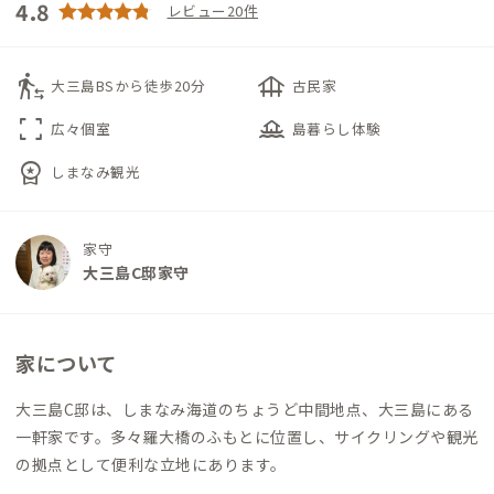
4.8
レビュー20件
transfer_within_a_station
foundation
大三島BSから徒歩20分
古民家
fullscreen
houseboat
広々個室
島暮らし体験
workspace_premium
しまなみ観光
家守
大三島C邸家守
家について
大三島C邸は、しまなみ海道のちょうど中間地点、大三島にある
一軒家です。多々羅大橋のふもとに位置し、サイクリングや観光
の拠点として便利な立地にあります。