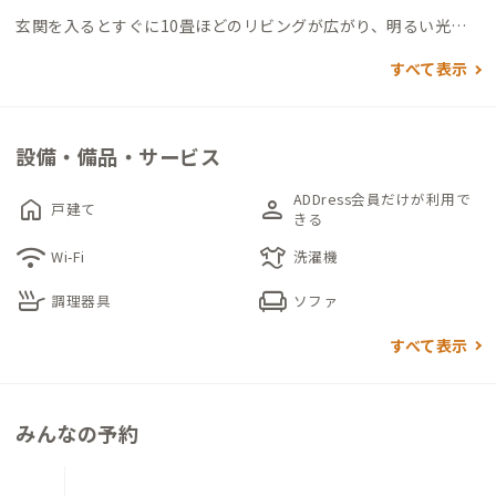
玄関を入るとすぐに10畳ほどのリビングが広がり、明るい光が
差し込む落ち着いた空間が広がります。個室は2部屋あり、どち
すべて表示
らも静かで快適に過ごせるつくりです。キッチンには基本的な調
理器具が揃い、自炊をしながらの長期滞在にも適しています。
設備・備品・サービス
車で5分圏内には道の駅「多々羅しまなみ公園」があり、地元の
特産品やレストランを楽しめるほか、多々羅温泉や美しい海岸
ADDress会員だけが利用で
home
person
戸建て
も気軽にアクセスできます。近くに大型のスーパーはありません
きる
が、車で10分程度の場所に商店が点在しており、日用品の買い
wifi
laundry
Wi-Fi
洗濯機
物には困りません。
skillet
chair
調理器具
ソファ
穏やかな島の空気と、便利すぎず不便すぎない環境の中で、のん
すべて表示
びりとした時間を過ごしたい方にぴったりの住まいです。
みんなの予約