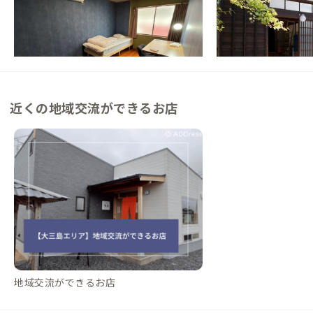
愛媛県
戸建て
愛媛県
ゲストハウス
【神社の参道沿い】観光・出会い・グルメ満
【港から徒歩2分】瀬
喫！歴史ある神社に見守られ暮らす家
島で、人が集まる古民
この家からの距離 4km
この家からの距離 12km
近くの地域交流ができるお店
地域交流ができるお店