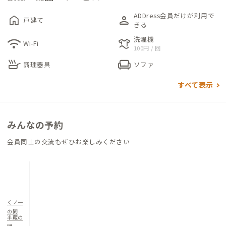
ADDress会員だけが利用で
home
person
戸建て
各個室は、長期滞在や荷物が多い方でもゆとりある空間が確保
きる
されております。明るい自然光が入るお部屋で、リモートワーク
洗濯機
wifi
laundry
Wi-Fi
100円 / 回
も快適に行えそうです。
skillet
chair
調理器具
ソファ
すべて表示
みんなの予約
会員同士の交流もぜひお楽しみください
くノ一
の間
半蔵の