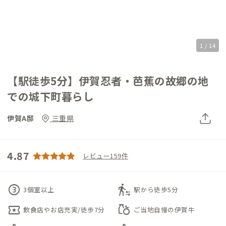
1 / 14
【駅徒歩5分】伊賀忍者・芭蕉の故郷の地
での城下町暮らし
伊賀A邸
三重県
4.87
レビュー159件
counter_3
transfer_within_a_station
3個室以上
駅から徒歩5分
local_activity
grocery
飲食店やお店充実/徒歩7分
ご当地自慢の伊賀牛