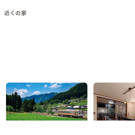
近くの家
津A邸
大和西大寺A邸
NEW
三重県
戸建て
奈良県
戸建て
【伊勢本街道の宿場】鳥の声で目覚め、川の
【なんば・京都まで1
音と眠る山里の家
料理を楽しめる家
この家からの距離 29km
この家からの距離 33km