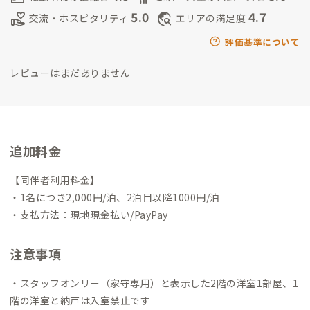
伊賀人とのご縁紡ぎ
オープン前にDIY師匠を探す中、クルマで15
5.0
4.7
volunteer_activism
travel_explore
交流・ホスピタリティ
エリアの満足度
分の地に奈良から移住し古民家再生中の方に出会え、以来ご縁
を大切にしています。
すると古民家暮らしやDIY好きの方とご縁
評価基準について
がどんどん紡がれ、今では10数人の個性豊かな方々と「伊賀古
レビューはまだありません
民家ネットワーク」ができています。
中には、和楽器ミュージシ
ャンや、鷹匠・刀鍛冶さんもいます。
ご興味ある会員さんは何人
もお連れしています。ぜひ、愉しみましょう！
そんな古民家ある
じのハブ役としての私は、「古民家つむぎすと」と呼ばせてい
ただきながらの活動は、20代も参加する地域団体「いがグラフ
追加料金
ィー」で焦らずボチボチと若者にも継承していきます。
https://i
ga.localgraphy.jp/
いがうえの語り部の会ボランティアガイドも
【同伴者利用料金】
3年目！
お城・忍者だけでなく、おもろいヒトに興味があれば、
・1名につき2,000円/泊、2泊目以降1000円/泊
伊賀人ツアーご一緒します！
https://www.iga-guide.com/sho
・支払方法：現地現金払い/PayPay
p_activity/activity/kataribe.html
注意事項
・スタッフオンリー（家守専用）と表示した2階の洋室1部屋、1
階の洋室と納戸は入室禁止です