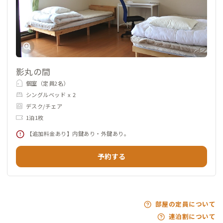
影丸の間
個室（定員2名）
シングルベッド x 2
デスク/チェア
1泊1枚
【追加料金あり】内鍵あり・外鍵あり。
予約する
部屋の定員について
連泊割について