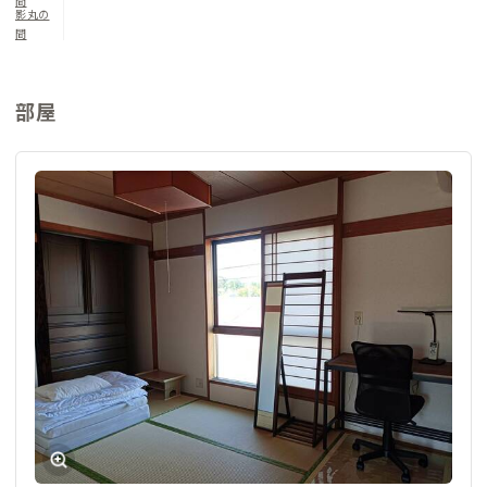
間
影丸の
間
部屋