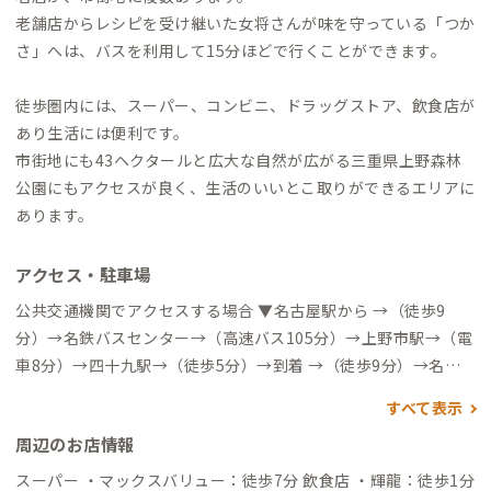
老舗店からレシピを受け継いた女将さんが味を守っている「つか
さ」へは、バスを利用して15分ほどで行くことができます。
徒歩圏内には、スーパー、コンビニ、ドラッグストア、飲食店が
あり生活には便利です。
市街地にも43ヘクタールと広大な自然が広がる三重県上野森林
公園にもアクセスが良く、生活のいいとこ取りができるエリアに
あります。
アクセス・駐車場
公共交通機関でアクセスする場合 ▼名古屋駅から →（徒歩9
分）→名鉄バスセンター→（高速バス105分）→上野市駅→（電
車8分）→四十九駅→（徒歩5分）→到着 →（徒歩9分）→名鉄
バスセンター→（高速バス100分）→桑町バス停→（徒歩15分）
すべて表示
→到着 →（特急電車90分）→伊勢中川駅→（特急電車22分）→
周辺のお店情報
伊賀神戸駅→（電車17分）→四十九駅→（徒歩5分）→到着 ▼
近鉄大阪難波駅から →（特急電車60分）→伊賀神戸駅→（電車
スーパー ・マックスバリュー：徒歩7分 飲食店 ・輝龍：徒歩1分