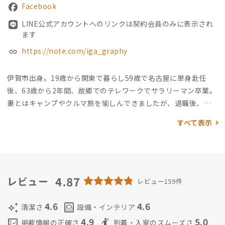
Facebook
LINE公式アカウントへのリンクは契約会員のみに表示され
ます
https://note.com/iga_graphy
伊賀市出身。19歳から関東で暮らし59歳で名古屋に単身赴任
後、63歳から2年間、故郷でのテレワークでサラリーマン卒業。
妻とはキャンプやクルマ旅を愉しんできましたが、退職後、妻
と長男が暮らす茨城県には帰らず故郷伊賀の友達の空き家を借
すべて表示
りて家守業をスタートし、両親を見送った後も、妻も絶賛する
円満別居でお志事中😁
そんな家守は話好きで世話焼きですが、
リモートワークなどに集中している人の邪魔はしませんので、ご
心配なく🤗
私自身、家守業を愉しんでいて、どんなおもてなしが
できるのかが”IKIGAI”
4.87
まず、伊賀肉
牛肉好きな会員さんが揃え
レビュー
レビュー159件
ば、BBQやすき焼きパーティーを絶賛、開催中。
知名度で「松
阪肉」にはかなわない「伊賀肉」は、地元で8割消費され全国に
4.6
4.6
auto_awesome
living
清潔さ
設備・インテリア
出回っていない隠れた銘品です。絶対に食べてみて〜！
そして、
4.9
5.0
fact_check
hail
掲載情報の正確さ
到着・入室のスムーズさ