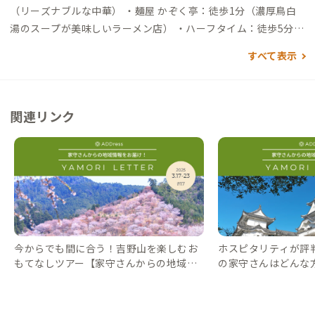
17分）→四十九駅→（徒歩5分）→到着 自動車でアクセスする
（リーズナブルな中華） ・麺屋 かぞく亭：徒歩1分（濃厚鳥白
場合 ▼名古屋駅から →（高速50分）→亀山IC→（自動車専用道
湯のスープが美味しいラーメン店） ・ハーフタイム：徒歩5分
25号30分）→上野東IC→（一般道2分）→到着 ▼新大阪駅から
（ランチも美味しい家庭的な雰囲気のスポーツバー） ・スター
すべて表示
→（高速85分）→上野東IC→（一般道2分）→到着
バックス：徒歩7分 買い物 ・キリン堂：徒歩1分（ドラッグスト
ア） ・イオンタウン：徒歩7分（Seria、イエローハット、コイ
ンランドリー39など） ・しまむら：徒歩3分 その他 ・三重県上
関連リンク
野森林公園：徒歩15分
今からでも間に合う！吉野山を楽しむお
ホスピタリティが評
もてなしツアー【家守さんからの地域情
の家守さんはどんな
報 #17】｜#ADDressLife（アドレスライ
の地域情報 #4】｜#AD
フ）
レスライフ）