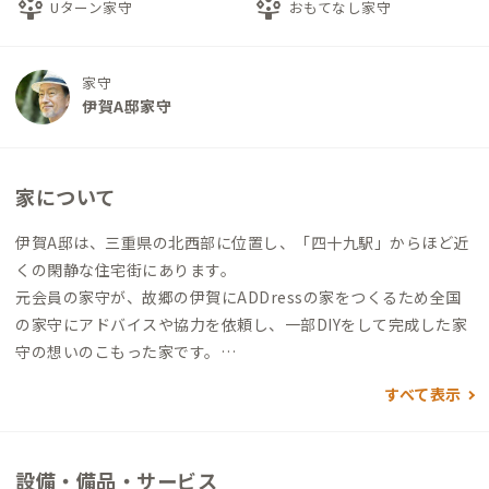
person_play
person_play
Uターン家守
おもてなし家守
家守
伊賀A邸家守
家について
伊賀A邸は、三重県の北西部に位置し、「四十九駅」からほど近
くの閑静な住宅街にあります。
元会員の家守が、故郷の伊賀にADDressの家をつくるため全国
の家守にアドバイスや協力を依頼し、一部DIYをして完成した家
守の想いのこもった家です。
すべて表示
1階にリビング・ダイニング・キッチン、風呂、トイレがありま
す。2階には、3つの個室とトイレがあります。
生活音が出やすい共同利用スペースと、静かに過ごしたい個室が
設備・備品・サービス
隣接していない間取りとなっています。