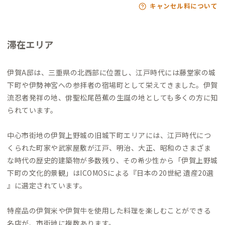
キャンセル料について
滞在エリア
伊賀A邸は、三重県の北西部に位置し、江戸時代には藤堂家の城
下町や伊勢神宮への参拝者の宿場町として栄えてきました。伊賀
流忍者発祥の地、俳聖松尾芭蕉の生誕の地としても多くの方に知
られています。
中心市街地の伊賀上野城の旧城下町エリアには、江戸時代につ
くられた町家や武家屋敷が江戸、明治、大正、昭和のさまざま
な時代の歴史的建築物が多数残り、その希少性から「伊賀上野城
下町の文化的景観」はICOMOSによる『日本の20世紀 遺産20選
』に選定されています。
特産品の伊賀米や伊賀牛を使用した料理を楽しむことができる
名店が、市街地に複数あります。