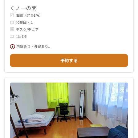
くノ一の間
個室（定員1名）
和布団 x 1
デスク/チェア
1泊1枚
内鍵あり・外鍵あり。
予約する