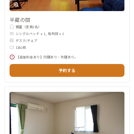
半蔵の間
個室（定員2名）
シングルベッド x 1, 和布団 x 1
デスク/チェア
1泊1枚
【追加料金あり】内鍵あり・外鍵あり。
予約する