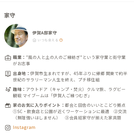
家守
伊賀A邸家守
いつも会える
職業：
”風の人と土の人のご縁紡ぎ”という家守業と街守業
がお志事
出身地：
伊賀市生まれですが、45年ぶりに帰郷 関東で約半
世紀のサラリーマン人生を終え、プチ移住組
趣味：
アウトドア（キャンプ・焚火）クルマ旅、ラグビー
観戦 マイブームは「伊賀人ご縁つむぎ」
家のお気に入りポイント：
都会と田舎のいいとこどり拠点
①SC・飲食店と公園が近くワーケーションに最適 ②交流
（無理強いはしません） ③会員経家守が揃えた家具類
Instagram