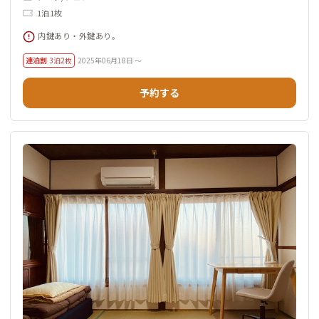
1泊1枚
内鍵あり・外鍵あり。
連泊割
3泊2枚
2025年06月18日 ～
予約する