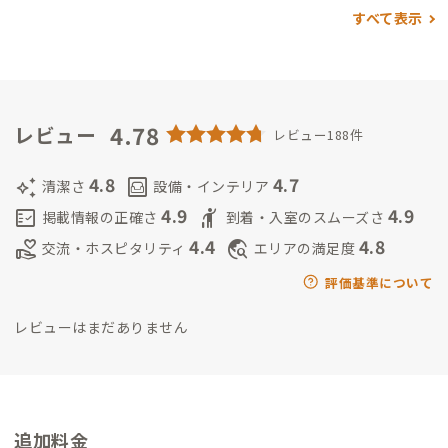
います。
家守アワードでは、有り難いことに拠点の清潔さや、ほ
すべて表示
どよい距離感に対しての評価を多くいただきました。
日頃家守
業をする上で意識しているポイントでもあったので大変嬉しく
思います。
家を大切に扱ってくれる会員さんや、ほどよい距離感
で交流を楽しんでくれる会員さんとの滞在は、私にとってもと
ても居心地がよいものです。
4.78
一人の時間がないとダメなタイプな
レビュー
レビュー188件
ので、時に期待に添えないこともあるかと思います。
お互いにと
って気持ちのよい関係を築いていけたらうれしいです。
どうぞよ
4.8
4.7
auto_awesome
living
清潔さ
設備・インテリア
ろしくお願いします。
4.9
4.9
fact_check
hail
掲載情報の正確さ
到着・入室のスムーズさ
4.4
4.8
volunteer_activism
travel_explore
交流・ホスピタリティ
エリアの満足度
評価基準について
レビューはまだありません
追加料金