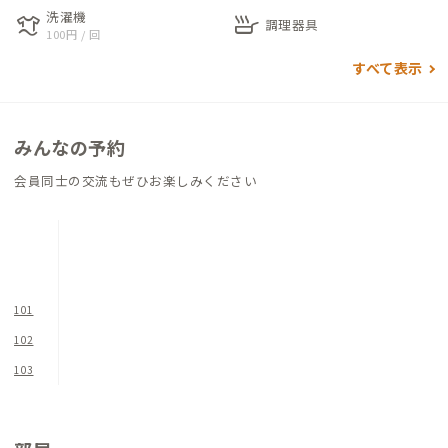
洗濯機
laundry
skillet
ェアとデスクライトがあります。各個室にはシリンダー錠がある
調理器具
100円 / 回
ので、プライバシーやセキュリティにも安心して滞在できます。
すべて表示
家の中で一番明るいのは南側の広い縁側。スツールを置いて、日
向ぼっこしながら読書をする時には、居心地良くてきっと寝落
ちしてしまうでしょう。
みんなの予約
元焼き鳥屋さんだった店舗部分は現在、ADDressの会員さんが
会員同士の交流もぜひお楽しみください
朝ごはんとランチが食べられるお店「sai Breakfast and Caf
e」をオープンし、連日多くのお客さんで賑わっています。
不定休なので、営業日は事前にInstagram公式アカウント( @sa
i.fujiyoshida )で確認するのがおすすめです。
101
広々した富士吉田B邸で、のんびりと富士山周辺の澄んだ空気を
102
味わいましょう。
103