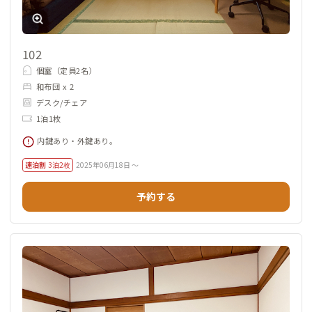
102
個室（定員2名）
和布団 x 2
デスク/チェア
1泊1枚
内鍵あり・外鍵あり。
連泊割
3泊2枚
2025年06月18日 ～
予約する