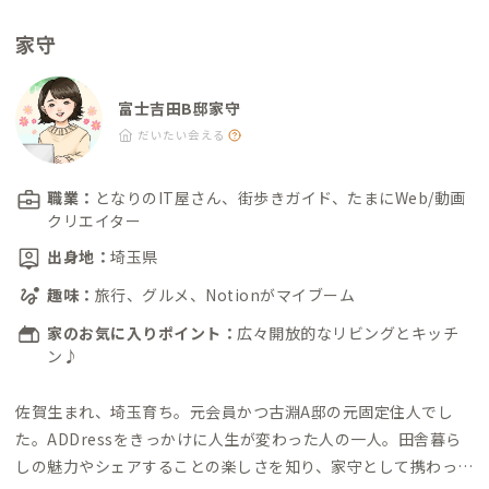
家守
富士吉田B邸家守
だいたい会える
職業：
となりのIT屋さん、街歩きガイド、たまにWeb/動画
クリエイター
出身地：
埼玉県
趣味：
旅行、グルメ、Notionがマイブーム
家のお気に入りポイント：
広々開放的なリビングとキッチ
ン♪
佐賀生まれ、埼玉育ち。
元会員かつ古淵A邸の元固定住人でし
た。
ADDressをきっかけに人生が変わった人の一人。田舎暮ら
しの魅力やシェアすることの楽しさを知り、家守として携わって