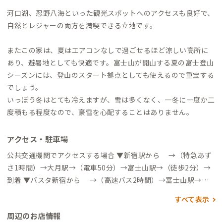
河口湖、忍野八海といった観光スポットへのアクセスも良好で、
自然とレジャーの両方を満喫できる立地です。
またこの家は、夏はエアコンなしで過ごせるほど涼しい高所に
あり、避暑地としても快適です。富士山が開山する夏の富士登山
シーズンには、登山のスタート拠点としても使えるので重宝する
でしょう。
いっぽう冬はとても冷えますが、雪は多くなく、一冬に一度か二
度積もる程度なので、豪雪を心配することはありません。
アクセス・駐車場
公共交通機関でアクセスする場合 ▼新宿駅から →（特急あず
さ1時間）→大月駅→（電車50分）→富士山駅→（徒歩2分）→
到着 ▼バスタ新宿から →（高速バス2時間）→富士山駅→
（徒歩2分）→到着 自動車でアクセスする場合 ▼東京方面から
すべて表示
新宿駅 →（中央自動車道1時間50分）→ 河口湖IC から約7分
周辺のお店情報
▼関西方面から 大阪駅 →（新東名高速道路）→ 富士吉田忍野