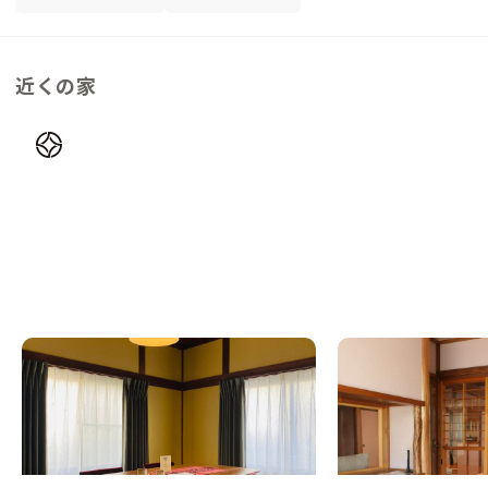
近くの家
甲府B邸
南足柄A邸
山梨県
戸建て
神奈川県
戸建て
【駅徒歩12分】山梨の中心繁華街にあるジ
【まるっと貸切専用】
ャズバー隣接の家
で、何もしない時間が
この家からの距離 28km
この家からの距離 29km