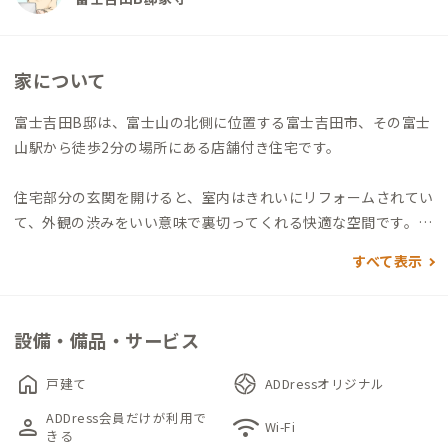
家について
富士吉田B邸は、富士山の北側に位置する富士吉田市、その富士
山駅から徒歩2分の場所にある店舗付き住宅です。
住宅部分の玄関を開けると、室内はきれいにリフォームされてい
て、外観の渋みをいい意味で裏切ってくれる快適な空間です。
広々としたLDKは南側の窓から光が入り、明るくゆったり過ごせ
すべて表示
ます。キッチンも真新しく、快適な調理空間です。壁に造りつけ
られた開放的で大きなキッチン収納が贅沢で、皆で食材を持ち寄
って調理したくなる、そんな気持ちにさせます。
設備・備品・サービス
水まわりは、お風呂以外全て新しく、特に洗面は東西に1台ずつ
あるのでとても便利です。トイレは1カ所なので、譲り合って利
home
戸建て
ADDressオリジナル
用ください。
ADDress会員だけが利用で
person
wifi
個室は全て和室の和布団タイプ。101, 102は2人収容で、デスク
Wi-Fi
きる
＆チェアとデスクライトがあり、103は3人収容で、デスク＆チ