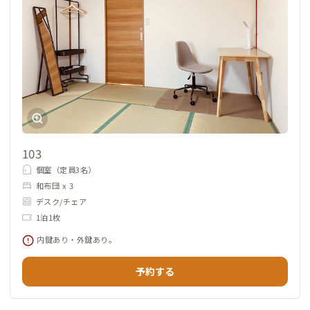
103
個室（定員3名）
和布団 x 3
デスク/チェア
1泊1枚
内鍵あり・外鍵あり。
予約する