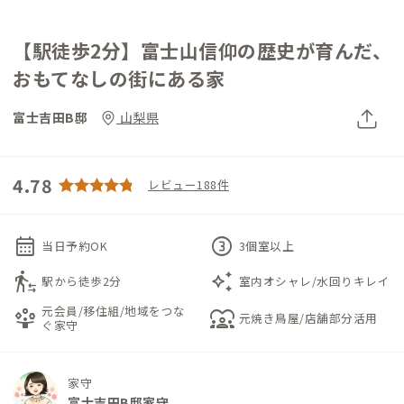
【駅徒歩2分】富士山信仰の歴史が育んだ、
おもてなしの街にある家
富士吉田B邸
山梨県
4.78
レビュー188件
calendar_month
counter_3
当日予約OK
3個室以上
transfer_within_a_station
auto_awesome
駅から徒歩2分
室内オシャレ/水回りキレイ
元会員/移住組/地域をつな
person_play
diversity_1
元焼き鳥屋/店舗部分活用
ぐ家守
家守
富士吉田B邸家守