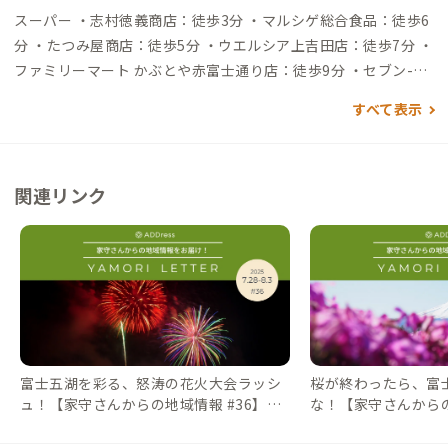
スマートIC（ETC専用）から約12分 大阪駅 →（新東名高速道
スーパー ・志村徳義商店：徒歩3分 ・マルシゲ総合食品：徒歩6
路）→ 富士吉田ICから約15分
分 ・たつみ屋商店：徒歩5分 ・ウエルシア上吉田店：徒歩7分 ・
ファミリーマート かぶとや赤富士通り店：徒歩9分 ・セブン-イ
レブン 富士吉田昭和通り店：徒歩13分 ・セルバ 富士吉田店：徒
すべて表示
歩14分 ・ザ・ビッグ富士吉田店：徒歩19分 飲食店 ・珈琲茶
論：徒歩2分（老舗の喫茶店） ・珈琲･食事 みつい：徒歩2分 ・
Coffee & Lunch みまつ：徒歩4分 ・お食事処 よしだ YOSHID
関連リンク
A：徒歩4分 ・魚屋路 富士吉田店：徒歩3分 ・富士山駅地下1階
フードコート：徒歩2分 ・スターバックス コーヒー 富士吉田
店：徒歩22分 買い物 ・ダイソー富士山駅ビル店：徒歩2分 ・無
印良品富士山駅ビル店：徒歩2分 ・御師町 お休み処：徒歩15分
（観光案内所/お土産） ・カインズ富士吉田店：徒歩22分 ・旅
の駅 kawaguchiko base：車10分 観光 ・富士急ハイランド：
車7分 ・八木崎公園（河口湖畔）：車16分 ・忍野八海：車16分
富士五湖を彩る、怒涛の花火大会ラッシ
桜が終わったら、富
ュ！【家守さんからの地域情報 #36】｜#
な！【家守さんからの
ADDressLife（アドレスライフ）
ADDressLife（