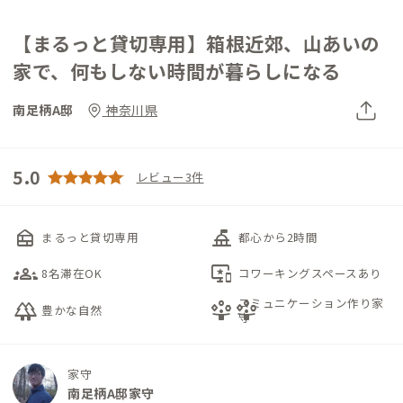
【まるっと貸切専用】箱根近郊、山あいの
家で、何もしない時間が暮らしになる
南足柄A邸
神奈川県
5.0
レビュー3件
nest_multi_room
things_to_do
まるっと貸切専用
都心から2時間
groups_3
important_devices
8名滞在OK
コワーキングスペースあり
コミュニケーション作り家
forest
person_playperson_play
豊かな自然
守
家守
南足柄A邸家守