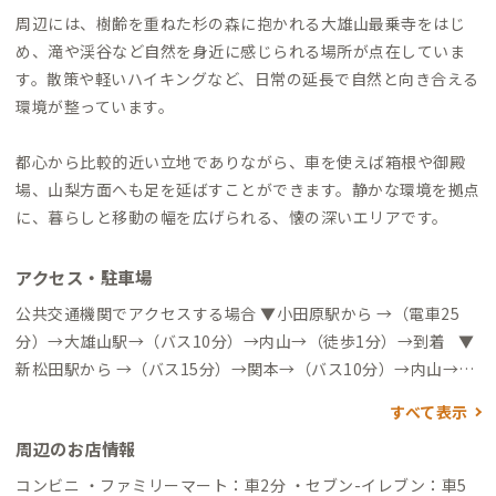
周辺には、樹齢を重ねた杉の森に抱かれる大雄山最乗寺をはじ
め、滝や渓谷など自然を身近に感じられる場所が点在していま
す。散策や軽いハイキングなど、日常の延長で自然と向き合える
環境が整っています。
都心から比較的近い立地でありながら、車を使えば箱根や御殿
場、山梨方面へも足を延ばすことができます。静かな環境を拠点
に、暮らしと移動の幅を広げられる、懐の深いエリアです。
アクセス・駐車場
公共交通機関でアクセスする場合 ▼小田原駅から →（電車25
分）→大雄山駅→（バス10分）→内山→（徒歩1分）→到着 ▼
新松田駅から →（バス15分）→関本→（バス10分）→内山→
（徒歩1分）→到着 ※関本（大雄山駅）からのバスの本数が少
すべて表示
ないためご注意ください。 自動車でアクセスする場合 ▼大井松
周辺のお店情報
田IC →（一般道20分）→到着 ▼小田原駅 →（一般道40分）→
到着
コンビニ ・ファミリーマート：車2分 ・セブン-イレブン：車5