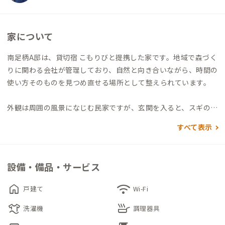
家について
南足柄A邸は、貸切宿 こもりびと提携した家です。地域で森づく
りに関わる会社が管理しており、自然と向き合いながら、時間の
使い方そのものを見つめ直せる場所として整えられています。
外観は周囲の風景になじむ民家ですが、玄関を入ると、スギの無
垢フローリングが一面に広がる空間が現れます。部屋の中央には
すべて表示
大きなちゃぶ台が据えられ、食事や読書、対話など、自然と人が
集まる暮らしの中心になります。
設備・備品・サービス
テレビは設けられておらず、徒歩圏内に商業施設も多くはありま
せん。その分、まちから少し離れた静かな環境の中で、自分の思
home
wifi
戸建て
Wi-Fi
考や感覚と丁寧に向き合う時間が生まれます。少し足を延ばせ
laundry
skillet
ば、古民家を活用したコワーキングスペースもあり、気分に合わ
洗濯機
調理器具
せて過ごし方を選べます。