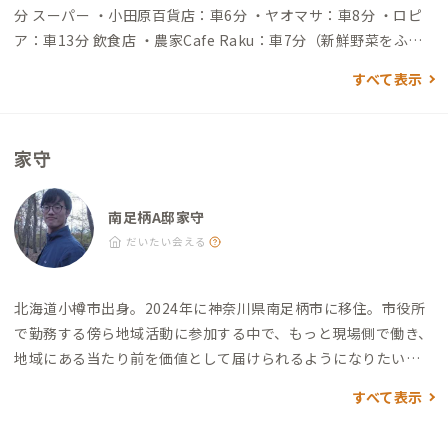
分 スーパー ・小田原百貨店：車6分 ・ヤオマサ：車8分 ・ロピ
ア：車13分 飲食店 ・農家Cafe Raku：車7分（新鮮野菜をふん
だんに使ったランチが大人気のカフェ） ・和み料理 きんとき：
すべて表示
車7分（地元食材を使ったメニューが楽しめるローカル居酒屋）
・Ashigara Base AZ：車3分（美味しいドリンクとスイーツが
楽しめる古民家カフェ） ・みっちゃん食堂：車2分（洒水の滝の
家守
入口にある、地元感200％の食事処） その他 ・洒水の滝：車2分
（散策できる自然スポット） ・大雄山最乗寺：車16分（歴史あ
る寺院／自然散策） ・モダン湯治 おんりーゆー：車13分（森に
南足柄A邸家守
囲まれた温泉施設） ・松田山ハーブガーデン：車13分（富士山
だいたい会える
と桜が見える高台にあるハーブガーデン） ・一ノ堰ハラネの桜
並木：車7分（春めき桜は香りが楽しめる品種で、3月中旬が見
北海道小樽市出身。2024年に神奈川県南足柄市に移住。
市役所
頃）
で勤務する傍ら地域活動に参加する中で、もっと現場側で働き、
地域にある当たり前を価値として届けられるようになりたいと
思い、南足柄の森林商社「株式会社あしがら森の会議」に転
すべて表示
職。
拠点施設を運営しながら、企業と森をつなぐ取組や、保育
園幼稚園での出張木育ワークショップ事業など、森と人とのコミ