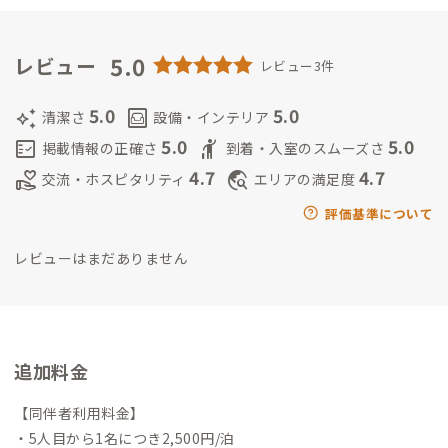
ュニケーションづくりに取り組む。
また、学生時代に「対話
（ダイアログ）や場づくり」を専門とするNPO法人でインター
ンをしていた経験から、問いの書かれた手帖をもって林業現場
5.0
レビュー
レビュー3件
を歩き、森と対話する体験プログラム「もりめぐり」を企画し、
絶賛参加者募集中。
5.0
5.0
auto_awesome
living
清潔さ
設備・インテリア
5.0
5.0
fact_check
hail
掲載情報の正確さ
到着・入室のスムーズさ
4.7
4.7
volunteer_activism
travel_explore
交流・ホスピタリティ
エリアの満足度
評価基準について
レビューはまだありません
追加料金
【同伴者利用料金】
・5人目から1名につき2,500円/泊