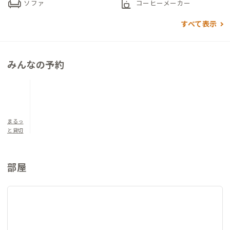
chair
coffee_maker
ソファ
コーヒーメーカー
何かを消費するためではなく、立ち止まり、整えるために滞在す
すべて表示
る。そんな暮らし方に寄り添う一軒です。
▼寝室について
みんなの予約
洋室1 シングルベッド×2 定員2名
和室1 和布団×3 定員3名
和室2 和布団×3 定員3名
まるっ
と貸切
部屋