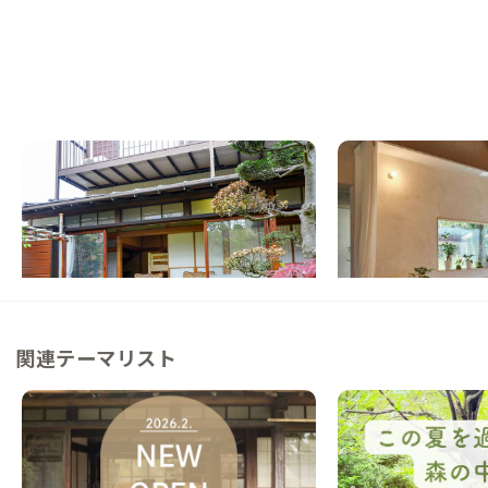
小田原D邸
小田原F邸
神奈川県
戸建て
神奈川県
ゲストハウス
【駅徒歩9分】趣向を凝らした庭と広縁が旅
【まるっと貸切専用】
館風の家
海を楽しむ貸切2LDK
この家からの距離 11km
この家からの距離 12km
関連テーマリスト