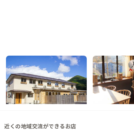
津和野B邸
岩国A邸
島根県
ゲストハウス
山口県
戸建て
交流と学びが交差するゲストハウス
【駅徒歩10分】日本
泉が満喫できる家
この家からの距離 1km
この家からの距離 48km
近くの地域交流ができるお店