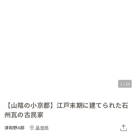
1 / 20
【山陰の小京都】江戸末期に建てられた石
州瓦の古民家
津和野A邸
島根県