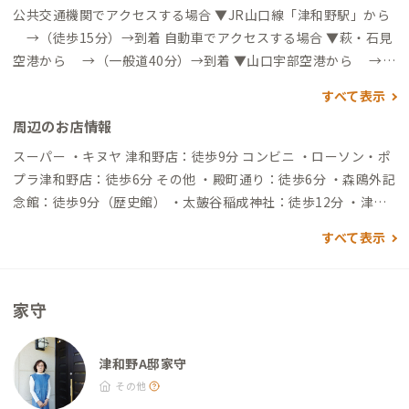
公共交通機関でアクセスする場合 ▼JR山口線「津和野駅」から
→（徒歩15分）→到着 自動車でアクセスする場合 ▼萩・石見
空港から →（一般道40分）→到着 ▼山口宇部空港から →
（一般道1時間30分）→到着
すべて表示
周辺のお店情報
スーパー ・キヌヤ 津和野店：徒歩9分 コンビニ ・ローソン・ポ
プラ津和野店：徒歩6分 その他 ・殿町通り：徒歩6分 ・森鴎外記
念館：徒歩9分（歴史館） ・太皷谷稲成神社：徒歩12分 ・津和
野町日本遺産センター：徒歩13分（歴史館） ・道の駅 津和野 温
すべて表示
泉 なごみの里：車4分 ・糧 -72recipes project-（旧畑迫病
院）：車11分（飲食店）
家守
津和野A邸家守
その他