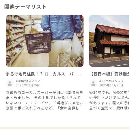
関連テーマリスト
まるで地元住民！？ ローカルスーパー 探
【西日本編】受け継
訪のススメ🛒
趣深き古民家
ADDressスタッフ
ADDressスタッフ
2026年02月20日
2025年10月23日
特徴あるローカルスーパーが周辺にある家を
築50年でも、築300
まとめました。 その土地でしか食べられて
や便利さだけでは得ら
いないローカルフードや、ご当地グルメをお
があります。職人の手
惣菜で手に入れられるなど、「食の宝探し」
息づく空間で、受け継
に出かけてみては？🧐
だねる滞在へご案内し