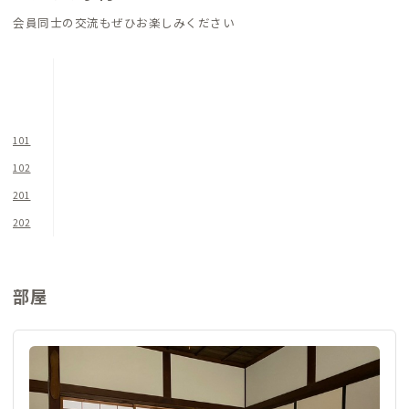
各個室にはデスク&チェアが完備されているので、リモートワー
会員同士の交流もぜひお楽しみください
クにも最適です。（101のみ座卓&座布団）
注意点として、古い建物であるため、2Fは特に天井が低いので
お気をつけください。島根県立大学、ADDress津和野オフィス
スペースは立ち入りできません。
101
102
201
202
部屋