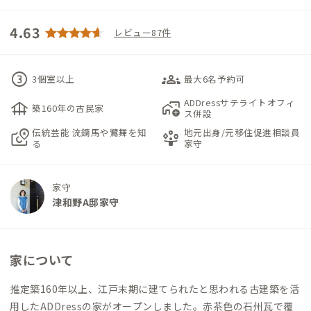
4.63
レビュー87件
counter_3
groups_3
3個室以上
最大6名予約可
ADDressサテライトオフィ
foundation
add_home_work
築160年の古民家
ス併設
伝統芸能 流鏑馬や鷺舞を知
地元出身/元移住促進相談員
local_see
person_play
る
家守
家守
津和野A邸家守
家について
推定築160年以上、江戸末期に建てられたと思われる古建築を活
用したADDressの家がオープンしました。赤茶色の石州瓦で覆