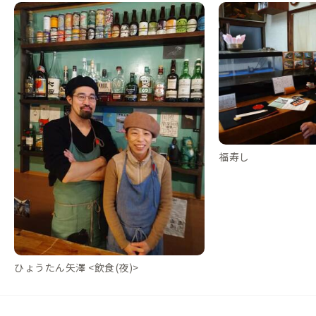
福寿し
ひょうたん矢澤 <飲食(夜)>