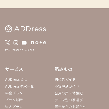
#ADDressLife で検索！
サービス
読みもの
ADDressとは
初心者ガイド
ADDressの家一覧
不安解消ガイド
料金プラン
会員の声・体験記
プラン診断
テーマ別の家選び
法人プラン
家守からのお知らせ