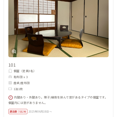
101
個室（定員3名）
和布団 x 3
座卓/座布団
1泊1枚
内鍵あり・外鍵あり。障子/縁側を挟んで窓があるタイプの個室です。
個室内には窓がありません。
連泊割
3泊2枚
2025年06月18日 ～