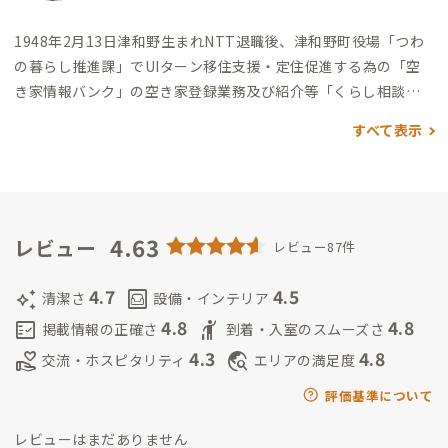
1948年2月13日津和野生まれ
NTT退職後、津和野町役場「つわ
の暮らし推進課」でUIターン移住支援・定住促進する為の「空
き家情報バンク」の空き家登録業務及び紹介等「くらし相談
員」として勤務しました。
その際に同課で企業誘致担当者よりA
すべて表示
DDressの話を聞き縁あって家守をすることになりました。
趣味
は小さい頃より習字をやっていたこともあり、墨の香が好きで水
墨画を始め又、陶芸を再復活してやっています。
まだ津和野邸は
スタートしたばかりでまだあたふたですが、会員の皆様に津和
野にまた来たいと思ってもらえるように私自身も楽しみながら
4.63
レビュー
レビュー87件
やっていければと思っています。
聞くところによると家守で2番
目に若い？（笑）そうですが気持は30歳で頑張ります。
よろし
4.7
4.5
auto_awesome
living
清潔さ
設備・インテリア
くお願いいたします。
4.8
4.8
fact_check
hail
掲載情報の正確さ
到着・入室のスムーズさ
4.3
4.8
volunteer_activism
travel_explore
交流・ホスピタリティ
エリアの満足度
評価基準について
レビューはまだありません