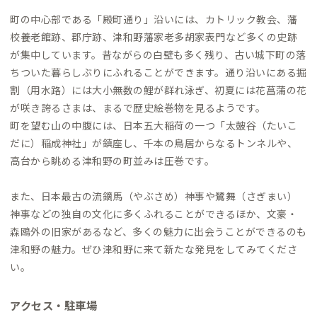
町の中心部である「殿町通り」沿いには、カトリック教会、藩
校養老館跡、郡庁跡、津和野藩家老多胡家表門など多くの史跡
が集中しています。昔ながらの白壁も多く残り、古い城下町の落
ちついた暮らしぶりにふれることができます。通り沿いにある掘
割（用水路）には大小無数の鯉が群れ泳ぎ、初夏には花菖蒲の花
が咲き誇るさまは、まるで歴史絵巻物を見るようです。
町を望む山の中腹には、日本五大稲荷の一つ「太皷谷（たいこ
だに）稲成神社」が鎮座し、千本の鳥居からなるトンネルや、
高台から眺める津和野の町並みは圧巻です。
また、日本最古の流鏑馬（やぶさめ）神事や鷺舞（さぎまい）
神事などの独自の文化に多くふれることができるほか、文豪・
森鴎外の旧家があるなど、多くの魅力に出会うことができるのも
津和野の魅力。ぜひ津和野に来て新たな発見をしてみてくださ
い。
アクセス・駐車場