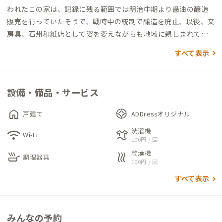
われたこの家は、記録に残る範囲では明治中期より醤油の醸造
販売を行っていたそうで、戦時中の統制で醸造を廃止、以後、文
房具、石州和紙店として姿を変えながらも地域に親しまれてき
ました。しばらく空き店舗のままでしたが、この度建物の希少
すべて表示
性を鑑み、後世に残したいという思いから修復が行われ、和モ
ダンな空間へと生まれ変わりました。またADDressの家として
だけでなく、1Fには島根県立大学やADDressのサテライトオフ
設備・備品・サービス
ィスが入るなど、他の家にはない特徴もあります。
home
戸建て
ADDressオリジナル
通りに面した玄関土間は、備え付けのテーブルや床の段差に腰
洗濯機
wifi
laundry
掛けることで、大人数が一緒に過ごせる開かれた空間です。奥に
Wi-Fi
100円 / 回
は和室があり、趣ある空間が広がります。
乾燥機
skillet
heat
調理器具
キッチンには業務用コンロやオーブンが備えつけられており、本
100円 / 回
格的な料理にも適しています。作業台兼ダイニングテーブルは大
すべて表示
勢での食事も可能にします。WC、浴室（シャワー室含む）は二
か所あるので待ち時間も少なく利用できるのも嬉しいポイント
です。
みんなの予約