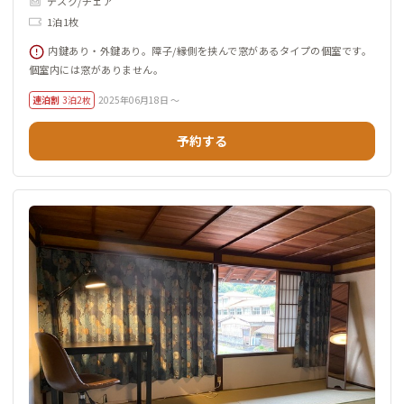
デスク/チェア
1泊1枚
内鍵あり・外鍵あり。障子/縁側を挟んで窓があるタイプの個室です。
個室内には窓がありません。
連泊割
3泊2枚
2025年06月18日 ～
予約する