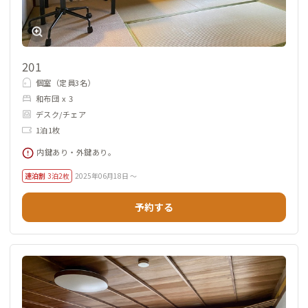
201
個室（定員3名）
和布団 x 3
デスク/チェア
1泊1枚
内鍵あり・外鍵あり。
連泊割
3泊2枚
2025年06月18日 ～
予約する