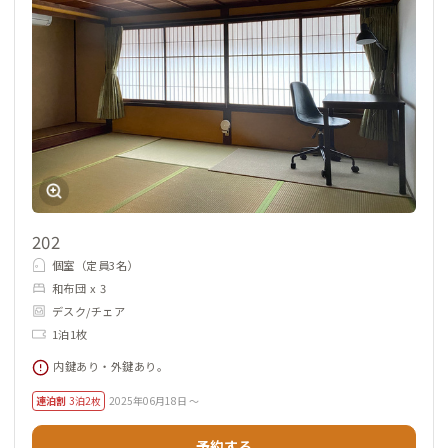
202
個室（定員3名）
和布団 x 3
デスク/チェア
1泊1枚
内鍵あり・外鍵あり。
連泊割
3泊2枚
2025年06月18日 ～
予約する