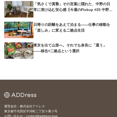
「気さくで真摯」その言葉に隠れた、中野の日
常に溶け込む安心感【今週のPickup #25 中野沼
袋A邸】
日帰りの距離をあえて泊まる——仕事の移動を
「楽しみ」に変える二拠点生活
東京を出て山形へ。それでも奈良に「通う」
——移住×二拠点という選択
運営会社：株式会社アドレス
東京都千代田区平河町二丁目５番３号
お問い合わせ：contact@address.love