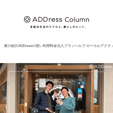
家の紹介
ADDressの想い
利用料金
法人プラン
ヘルプ
|
ローカルアクテ