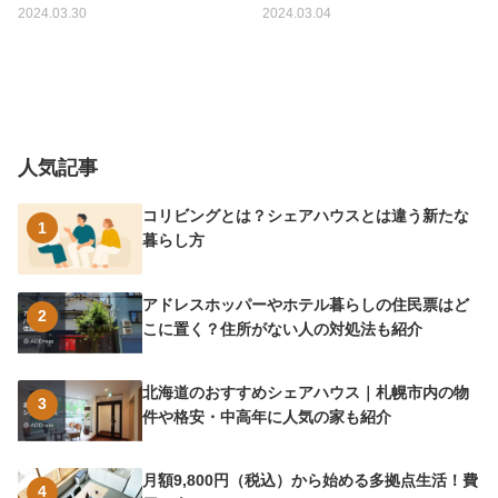
2024.03.30
2024.03.04
人気記事
コリビングとは？シェアハウスとは違う新たな
1
暮らし方
アドレスホッパーやホテル暮らしの住民票はど
2
こに置く？住所がない人の対処法も紹介
北海道のおすすめシェアハウス｜札幌市内の物
3
件や格安・中高年に人気の家も紹介
月額9,800円（税込）から始める多拠点生活！費
4