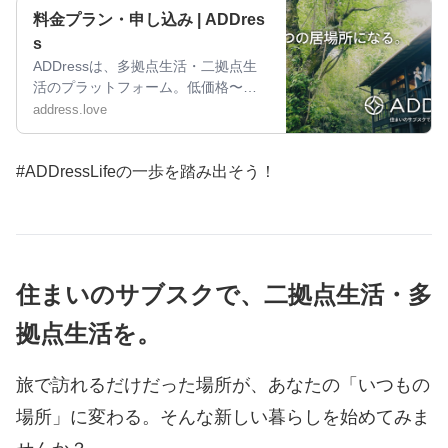
料金プラン・申し込み | ADDres
s
ADDressは、多拠点生活・二拠点生
活のプラットフォーム。低価格〜充
実プランまで、複数のプランをご用
address.love
意しています。
#ADDressLifeの一歩を踏み出そう！
住まいのサブスクで、二拠点生活・多
拠点生活を。
旅で訪れるだけだった場所が、あなたの「いつもの
場所」に変わる。
そんな新しい暮らしを始めてみま