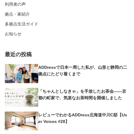
利用者の声
拠点・家紹介
多拠点生活ガイド
お知らせ
最近の投稿
ADDressで日本一周した私が、山形と静岡の二
拠点にたどり着くまで
「ちゃんとしなきゃ」を手放したお茶会——京
都の町家で、気楽なお茶時間を開催しました
レビューでわかるADDress北海道中川C邸【Us
er Voices #28】