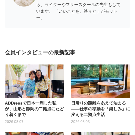
ら、ライターやフリースクールの先生もして
います。 「いいことを、淡々と」がモット
ー。
会員インタビューの最新記事
ADDressで日本一周した私
日帰りの距離をあえて泊まる
が、山形と静岡の二拠点にたど
——仕事の移動を「楽しみ」に
り着くまで
変える二拠点生活
2026.08.07
2026.08.03