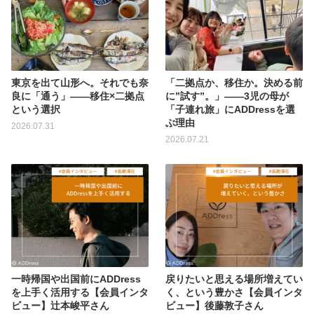
東京を出て山形へ。それでも奈
「二拠点か、移住か。決める前
良に「通う」——移住×二拠点
に”試す”。」——3児の母が
という選択
「子連れ旅」にADDressを選
ぶ理由
2026.07.31
2026.07.21
一時帰国や出国前にADDress
戻りたいと思える場所増えてい
を上手く活用する【会員インタ
く、という豊かさ【会員インタ
ビュー】辻本峻平さん
ビュー】後藤敦子さん