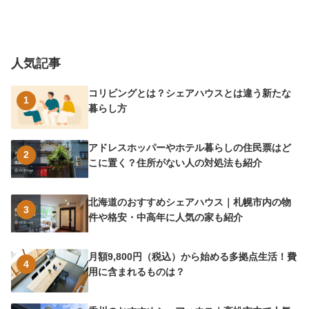
人気記事
コリビングとは？シェアハウスとは違う新たな
1
暮らし方
アドレスホッパーやホテル暮らしの住民票はど
2
こに置く？住所がない人の対処法も紹介
北海道のおすすめシェアハウス｜札幌市内の物
3
件や格安・中高年に人気の家も紹介
月額9,800円（税込）から始める多拠点生活！費
4
用に含まれるものは？