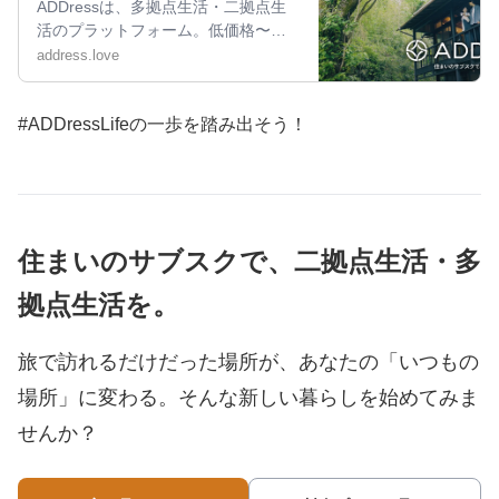
ADDressは、多拠点生活・二拠点生
活のプラットフォーム。低価格〜充
実プランまで、複数のプランをご用
address.love
意しています。
#ADDressLifeの一歩を踏み出そう！
住まいのサブスクで、二拠点生活・多
拠点生活を。
旅で訪れるだけだった場所が、あなたの「いつもの
場所」に変わる。
そんな新しい暮らしを始めてみま
せんか？