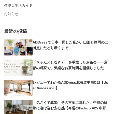
多拠点生活ガイド
お知らせ
最近の投稿
ADDressで日本一周した私が、山形と静岡の二
拠点にたどり着くまで
「ちゃんとしなきゃ」を手放したお茶会——京
都の町家で、気楽なお茶時間を開催しました
レビューでわかるADDress北海道中川C邸【Us
er Voices #28】
「気さくで真摯」その言葉に隠れた、中野の日
常に溶け込む安心感【今週のPickup #25 中野沼
袋A邸】