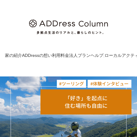
家の紹介
ADDressの想い
利用料金
法人プラン
ヘルプ
|
ローカルアクテ