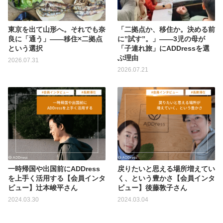
東京を出て山形へ。それでも奈
「二拠点か、移住か。決める前
良に「通う」——移住×二拠点
に”試す”。」——3児の母が
という選択
「子連れ旅」にADDressを選
ぶ理由
2026.07.31
2026.07.21
一時帰国や出国前にADDress
戻りたいと思える場所増えてい
を上手く活用する【会員インタ
く、という豊かさ【会員インタ
ビュー】辻本峻平さん
ビュー】後藤敦子さん
2024.03.30
2024.03.04