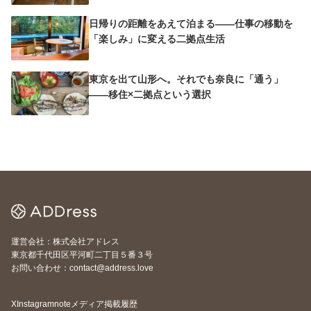
日帰りの距離をあえて泊まる——仕事の移動を
「楽しみ」に変える二拠点生活
東京を出て山形へ。それでも奈良に「通う」
——移住×二拠点という選択
運営会社：株式会社アドレス
東京都千代田区平河町二丁目５番３号
お問い合わせ：contact@address.love
X
Instagram
note
メディア掲載履歴