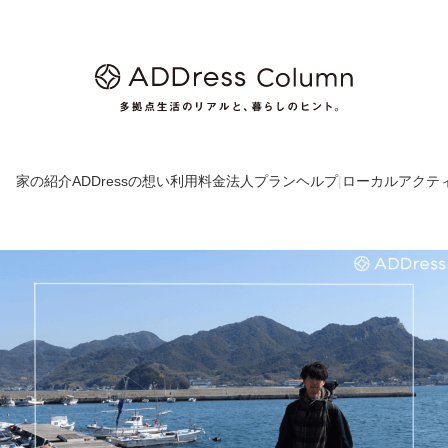
家の紹介
ADDressの想い
利用料金
法人プラン
ヘルプ
|
ローカルアクテ