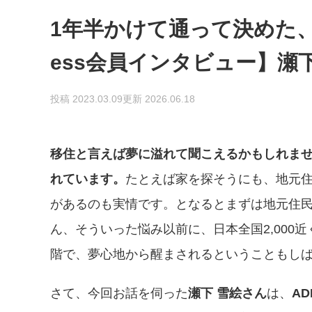
1年半かけて通って決めた、
ess会員インタビュー】瀬
投稿 2023.03.09
更新 2026.06.18
移住と言えば夢に溢れて聞こえるかもしれま
れています。
たとえば家を探そうにも、地元
があるのも実情です。となるとまずは地元住
ん、そういった悩み以前に、日本全国2,000
階で、夢心地から醒まされるということもし
さて、今回お話を伺った
瀬下 雪絵さん
は、
A