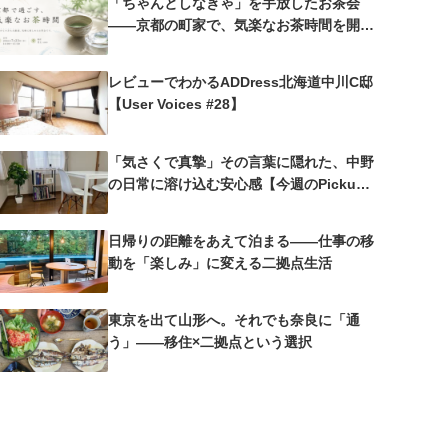
「ちゃんとしなきゃ」を手放したお茶会
——京都の町家で、気楽なお茶時間を開催
しました
レビューでわかるADDress北海道中川C邸
【User Voices #28】
「気さくで真摯」その言葉に隠れた、中野
の日常に溶け込む安心感【今週のPickup
#25 中野沼袋A邸】
日帰りの距離をあえて泊まる——仕事の移
動を「楽しみ」に変える二拠点生活
東京を出て山形へ。それでも奈良に「通
う」——移住×二拠点という選択