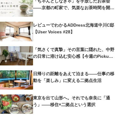
「ちゃんとしなきゃ」を手放したお茶会
——京都の町家で、気楽なお茶時間を開催
しました
レビューでわかるADDress北海道中川C邸
【User Voices #28】
「気さくで真摯」その言葉に隠れた、中野
の日常に溶け込む安心感【今週のPickup
#25 中野沼袋A邸】
日帰りの距離をあえて泊まる——仕事の移
動を「楽しみ」に変える二拠点生活
東京を出て山形へ。それでも奈良に「通
う」——移住×二拠点という選択