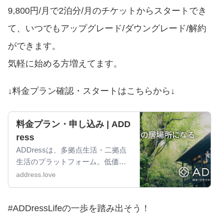
9,800円/月で2泊分/月のチケットからスタートでき
て、いつでもアップグレード/ダウングレード/解約
ができます。
気軽に始める方増えてます。
↓料金プラン確認・スタートはこちらから↓
料金プラン・申し込み | ADD
ress
ADDressは、多拠点生活・二拠点
生活のプラットフォーム。低価
格〜充実プランまで、複数のプラ
address.love
ンをご用意しています。
#ADDressLifeの一歩を踏み出そう！