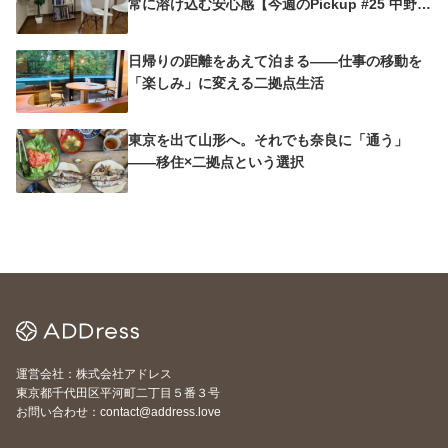
常に溶け込む安心感【今週のPickup #25 中野沼
袋A邸】
日帰りの距離をあえて泊まる——仕事の移動を
「楽しみ」に変える二拠点生活
東京を出て山形へ。それでも奈良に「通う」
——移住×二拠点という選択
運営会社：株式会社アドレス
東京都千代田区平河町二丁目５番３号
お問い合わせ：contact@address.love