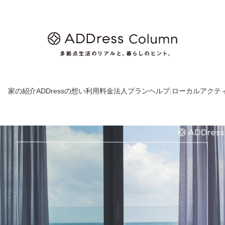
家の紹介
ADDressの想い
利用料金
法人プラン
ヘルプ
|
ローカルアクテ