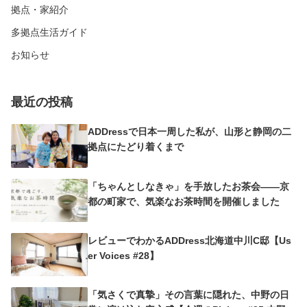
拠点・家紹介
多拠点生活ガイド
お知らせ
最近の投稿
ADDressで日本一周した私が、山形と静岡の二
拠点にたどり着くまで
「ちゃんとしなきゃ」を手放したお茶会——京
都の町家で、気楽なお茶時間を開催しました
レビューでわかるADDress北海道中川C邸【Us
er Voices #28】
「気さくで真摯」その言葉に隠れた、中野の日