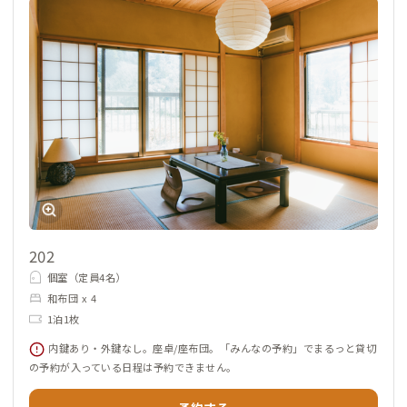
202
個室（定員4名）
和布団 x 4
1泊1枚
内鍵あり・外鍵なし。座卓/座布団。「みんなの予約」でまるっと貸切
の予約が入っている日程は予約できません。