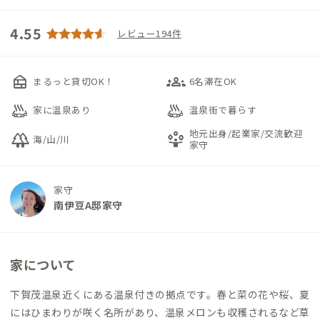
4.55
レビュー194件
nest_multi_room
groups_3
まるっと貸切OK！
6名滞在OK
bath_outdoor
bath_outdoor
家に温泉あり
温泉街で暮らす
地元出身/起業家/交流歓迎
forest
person_play
海/山/川
家守
家守
南伊豆A邸家守
家について
下賀茂温泉近くにある温泉付きの拠点です。春と菜の花や桜、夏
にはひまわりが咲く名所があり、温泉メロンも収穫されるなど草