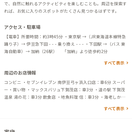
で、自然に触れるアクティビティを楽しむことも。周辺を探索す
れば、お気に入りのスポットがたくさん見つかるはずです。
アクセス・駐車場
【電車】所要時間：約3時45分 ・東京駅 →（JR東海道本線特急
踊り子）→ 伊豆急下田 - - - 乗り換え - - - ・下田駅 →（バス 東
海自動車）→ 加納（26駅） 「加納」より徒歩約2分
すべて表示
周辺のお店情報
コンビニ ・セブンイレブン 南伊豆弓ヶ浜入口店：車6分 スーパ
ー・買い物 ・マックスバリュ下賀茂店：車3分 ・道の駅 下賀茂
温泉 湯の花：車3分 飲食店 ・地魚料理 信：車3分 ・海老しか勝
たん：車3分 ※中華 ・きゃら：車3分 ※居酒屋 ・扇屋製菓
すべて表示
（カフェ）：車3分 ※温泉メロンをふんだんに使用した、メロ
ンスイーツ コインランドリー ・wash+南伊豆ファーム店：車6
分 ガソリンスタンド ・加納SS：車1分 その他 ・谷川浜（海水浴
家守