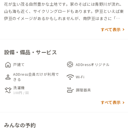
花が生い茂る自然豊かな土地です。家のそばには青野川が流れ、
山も海も近く、サイクリングロードもあります。伊豆といえば東
伊豆のイメージがあるかもしれませんが、南伊豆はまさに「こ
んな田舎があったらいいな」が現実になった知る人ぞ知る穴場
すべて表示
スポットです。
設備・備品・サービス
home
戸建て
ADDressオリジナル
ADDress会員だけが利用で
person
wifi
Wi-Fi
きる
洗濯機
laundry
skillet
調理器具
100円 / 回
すべて表示
みんなの予約