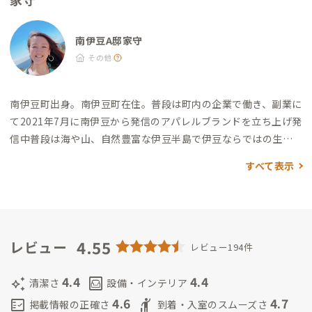
場）：車14分 ・石廊崎オーシャンパーク：車18分 ※伊豆半島
最南端の大海原を独り占め。石廊埼灯台・石室神社・熊野神社
にも近い
南伊豆A邸家守
その他
南伊豆町出身。南伊豆町在住。
普段は町内の企業で働き、副業に
て2021年7月に南伊豆から発信の
アパレルブランドを立ち上げ発
信中
普段は海や山、自然豊富な伊豆半島で
伊豆ならではの生活
スタイルで楽しんでいます！
地元住民でしかわからない情報や
すべて表示
南伊豆の魅力を会員の皆さんと
共有して南伊豆町の良さをもっ
と
多くの方に知っていただき会員さんが滞在中に
地元住民のよ
うに楽しんでいただきたいと思っております。
多くの会員さんと
たくさん情報交換をしながら
私も家守を楽しみながら
心地よく
過ごせる南伊豆A邸にしたいと思っております。
4.55
レビュー
レビュー194件
4.4
4.4
auto_awesome
living
清潔さ
設備・インテリア
4.6
4.7
fact_check
hail
掲載情報の正確さ
到着・入室のスムーズさ