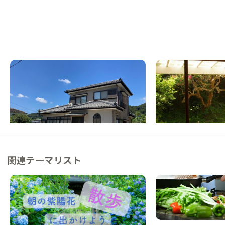
南伊豆B邸
東伊豆E邸
静岡県
戸建て
静岡県
ゲストハウス
【湯けむり香る温泉街】美しい夕陽と海が待
【海まで徒歩3分】港
つ、ゆったり寛げる家
史が香る家
この家からの距離 0km
この家からの距離 21km
関連テーマリスト